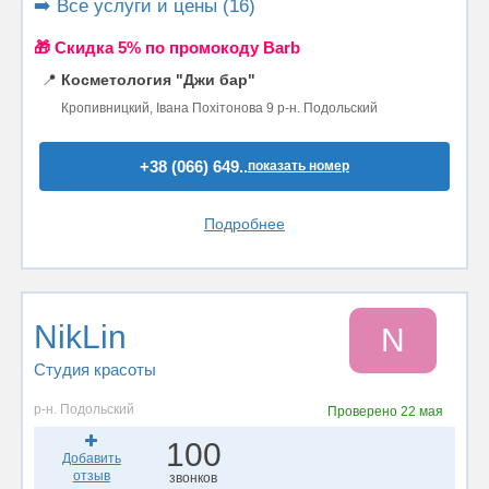
➡️ Все услуги и цены (16)
🎁 Cкидка 5% по промокоду Barb
📍
Косметология "Джи бар"
Кропивницкий, Івана Похітонова 9 р-н. Подольский
+38 (066) 649..
показать номер
Подробнее
NikLin
N
Студия красоты
р-н. Подольский
Проверено
22 мая
100
Добавить
отзыв
звонков