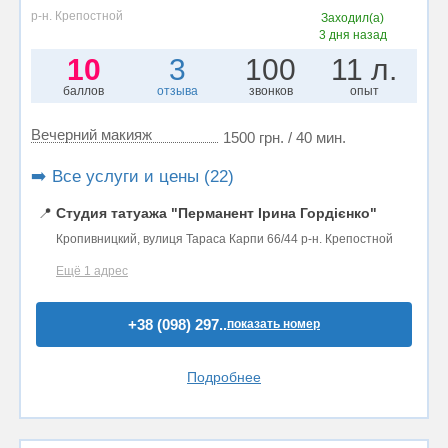
р-н. Крепостной
Заходил(а)
3 дня назад
10
3
100
11 л.
баллов
отзыва
звонков
опыт
Вечерний макияж
1500 грн. / 40 мин.
➡️ Все услуги и цены (22)
📍
Студия татуажа "Перманент Ірина Гордієнко"
Кропивницкий, вулиця Тараса Карпи 66/44 р-н. Крепостной
Ещё 1 адрес
+38 (098) 297..
показать номер
Подробнее