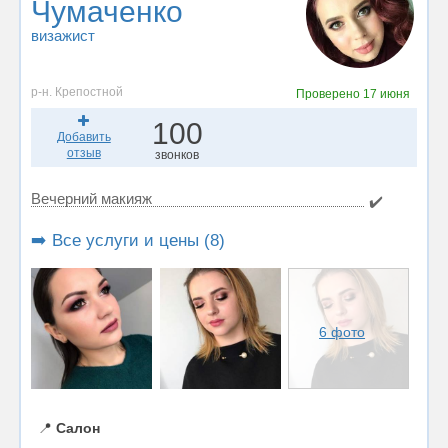
Чумаченко
визажист
р-н. Крепостной
Проверено
17 июня
100
Добавить
отзыв
звонков
Вечерний макияж
✔️
➡️ Все услуги и цены (8)
6 фото
📍
Салон