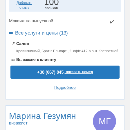
100
Добавить
отзыв
звонков
Макияж на выпускной
✔️
➡️ Все услуги и цены (13)
📍
Салон
Кропивницкий, Братів Ельворті, 2, офіс 412-а р-н. Крепостной
🚗
Выезжаю к клиенту
+38 (067) 845..
показать номер
Подробнее
Марина Гезумян
МГ
визажист