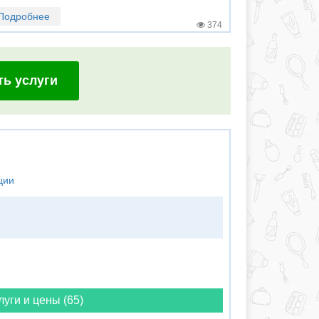
Подробнее
374
ть услуги
ции
луги и цены (65)