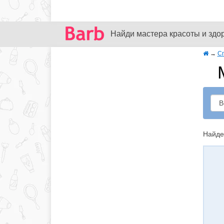
Найди мастера красоты и здо
→
С
Найде