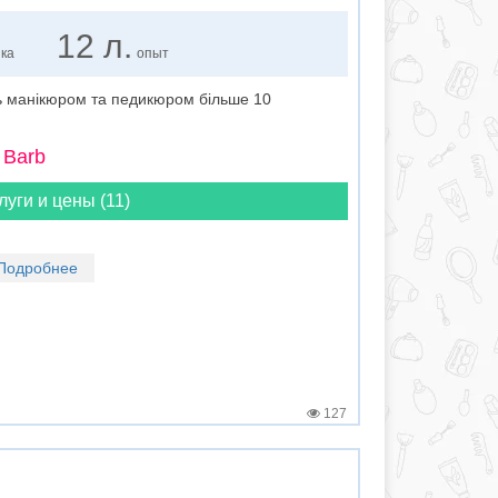
12 л.
нка
опыт
ь манікюром та педикюром більше 10
 Barb
луги и цены (11)
Подробнее
127