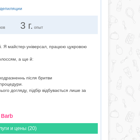
 депиляции
3 г.
ков
опыт
іі. Я майстер-універсал, працюю цукровою
лоссям, а ще й:
подразненнь після бритви
 процедури.
ого догляду, підбір відбувається лише за
 Barb
луги и цены (20)