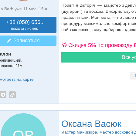
Привіт, я Вікторія — майстер з депі
на Barb уже 11 мес. 15 ч.
(шугаринг) та воском. Використовую 
правил гігієни. Моя мета — не лише 
+38 (050) 656..
процедуру максимально комфортною т
показать номер
найважливіше, тому підбираю індивід
...
Записаться
🎁 Cкидка 5% по промокоду 
алон
Все ус
ропивницкий,
аланюка 21А
мотреть на карте
Оксана Васюк
ОВ
мастер маникюра
, мастер восковой