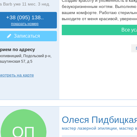
Создаю красоту и ухоженность в кажд
а Barb уже 11 мес. 3 нед.
безукоризненным ногтям. Выполняю 
вашем комфорте. Работаю стерильно,
+38 (095) 138..
выходите от меня красивой, уверенн
показать номер
Все ус
Записаться
рием по адресу
ропивницкий, Подольский р-н,
ашутинская 57, д 5
мотреть на карте
Олеся Пидбицка
ОП
мастер лазерной эпиляции
, мастер 