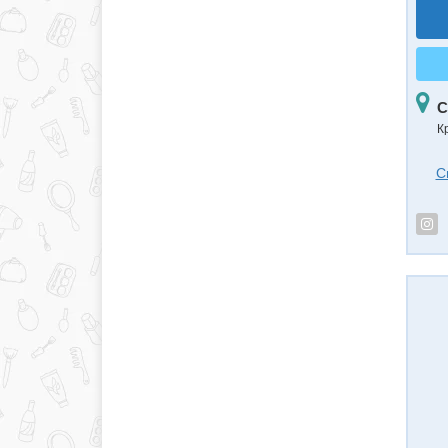
С
К
С