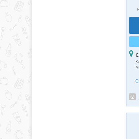
С
К
М
С