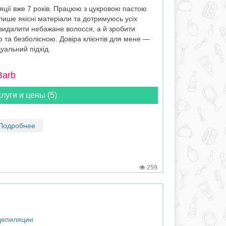
ляції вже 7 років. Працюю з цукровою пастою
лише якісні матеріали та дотримуюсь усіх
видалити небажане волосся, а й зробити
а безболісною. Довіра клієнтів для мене —
уальний підхід.
Barb
луги и цены (5)
Подробнее
259
 депиляции