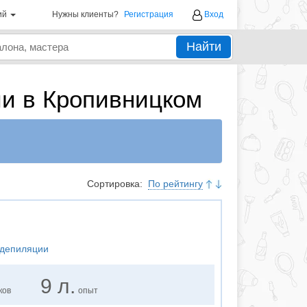
ий
Нужны клиенты?
Регистрация
Вход
Найти
и в Кропивницком
Сортировка:
По рейтингу
 депиляции
9 л.
ков
опыт