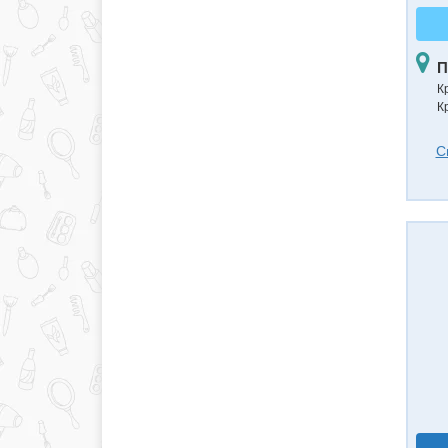
П
К
К
С