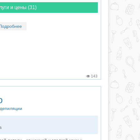
луги и цены (31)
Подробнее
143
о
 депиляции
а