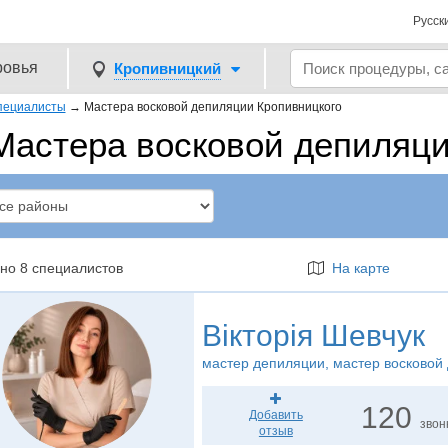
Русск
ровья
Кропивницкий
пециалисты
→
Мастера восковой депиляции Кропивницкого
Мастера восковой депиляци
но 8 специалистов
На карте
Вікторія Шевчук
мастер депиляции
, мастер восковой
120
Добавить
звон
отзыв