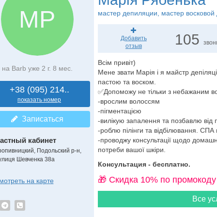
МР
мастер депиляции
, мастер восковой
105
Добавить
звон
отзыв
Всім привіт)
на Barb уже 2 г. 8 мес.
Мене звати Марія і я майстр депіляц
пастою та воском.
+38 (095) 214..
✅Допоможу не тільки з небажаним во
показать номер
-врослим волоссям
-пігментацією
Записаться
-вилікую запалення та позбавлю від 
-роблю пілінги та відбілювання. СПА
астный кабинет
-проводжу консультації щодо домашнь
потреби вашої шкіри.
ропивницкий, Подольский р-н,
улиця Шевченка 38а
Консультация - бесплатно.
🎁 Cкидка 10% по промокоду
мотреть на карте
Все ус