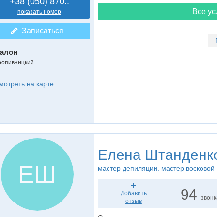
+38 (050) 870..
Все ус
показать номер
Записаться
алон
ропивницкий
мотреть на карте
Елена Штанденк
ЕШ
мастер депиляции
, мастер восковой
94
Добавить
звонк
отзыв