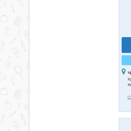
Ч
К
в
С