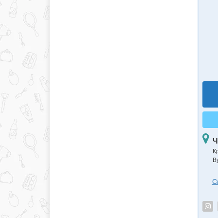
Ч
К
В
С