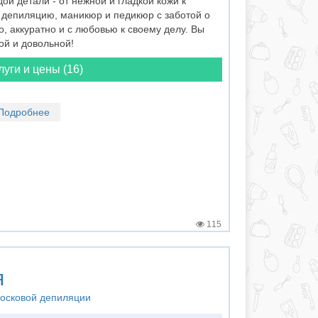
ой детали - от нежной и гладкой кожи к
депиляцию, маникюр и педикюр с заботой о
 аккуратно и с любовью к своему делу. Вы
ой и довольной!
луги и цены (16)
Подробнее
115
я
восковой депиляции