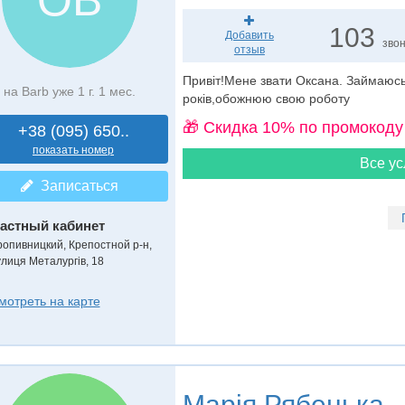
103
Добавить
зво
отзыв
Привіт!Мене звати Оксана. Займаюс
на Barb уже 1 г. 1 мес.
років,обожнюю свою роботу
🎁 Cкидка 10% по промокоду
+38 (095) 650..
показать номер
Все ус
Записаться
астный кабинет
ропивницкий, Крепостной р-н,
улиця Металургів, 18
мотреть на карте
Марія Рябенька