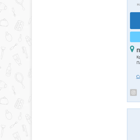
н
П
К
П
С