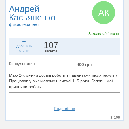
Андрей
АК
Касьяненко
физиотерапевт
Заходил(а)
4 июня
107
Добавить
отзыв
звонков
Консультация
400 грн.
Маю 2-х річний досвід роботи з пацієнтами після інсульту.
Працював у військовому шпиталі 1. 5 роки. Головні мої
принципи роботи:...
Подробнее
108