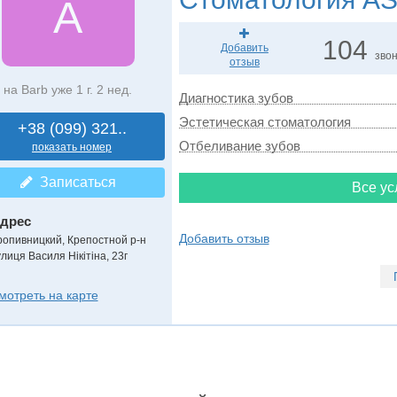
A
104
Добавить
зво
отзыв
на Barb уже 1 г. 2 нед.
Диагностика зубов
Эстетическая стоматология
+38 (099) 321..
Отбеливание зубов
показать номер
Записаться
Все ус
дрес
Добавить отзыв
ропивницкий, Крепостной р-н
лиця Василя Нікітіна, 23г
мотреть на карте