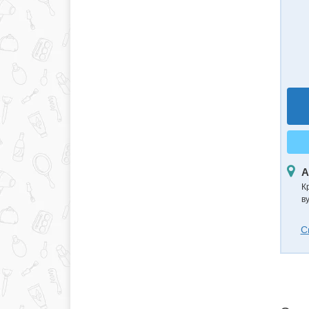
А
К
ву
С