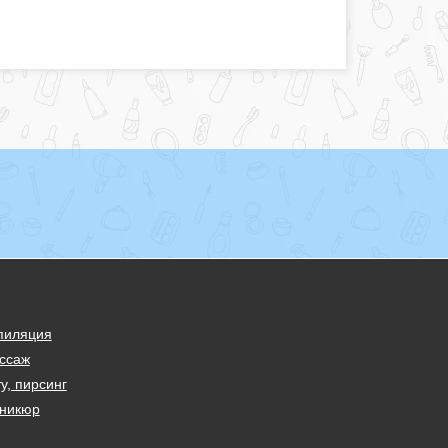
пиляция
ссаж
у, пирсинг
никюр