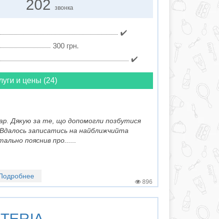
202
звонка
✔️
300 грн.
✔️
луги и цены (24)
кар. Дякую за те, що допомогли позбутися
. Вдалось записатись на найближчийта
ально пояснив про......
Подробнее
896
TERIA