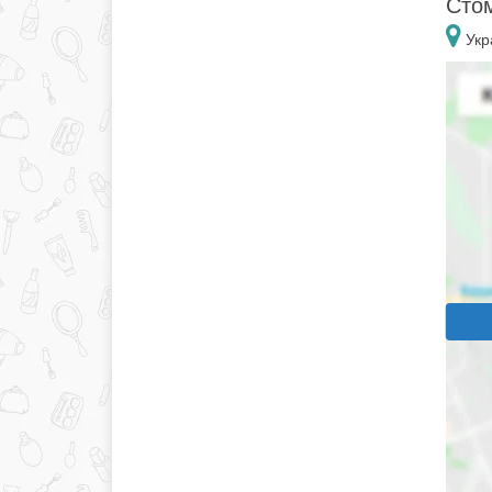
Стом
Укр