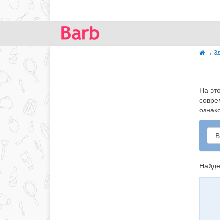
→
Зд
На эт
совре
ознак
Найде