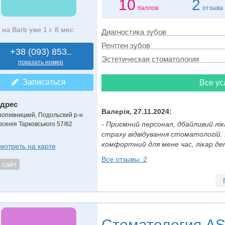
10
2
баллов
отзыва
на Barb уже 1 г. 8 мес.
Диагностика зубов
Рентген зубов
+38 (093) 853..
Эстетическая стоматология
показать номер
Записаться
Все ус
дрес
Валерія, 27.11.2024:
ропивницкий, Подольский р-н
- Приємний персонал, дбайливий лі
рсенія Тарковського 57/82
страху відвідування стоматологій
комфортний для мене час, лікар дет
мотреть на карте
Все отзывы: 2
сайт
Стоматология
AS