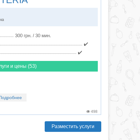
нка
300 грн. / 30 мин.
✔️
✔️
луги и цены (53)
Подробнее
498
Разместить услуги