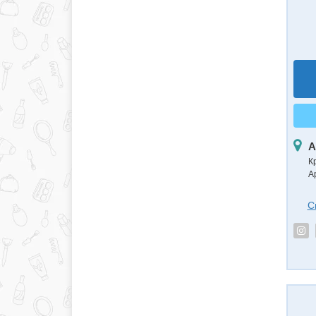
А
К
А
С