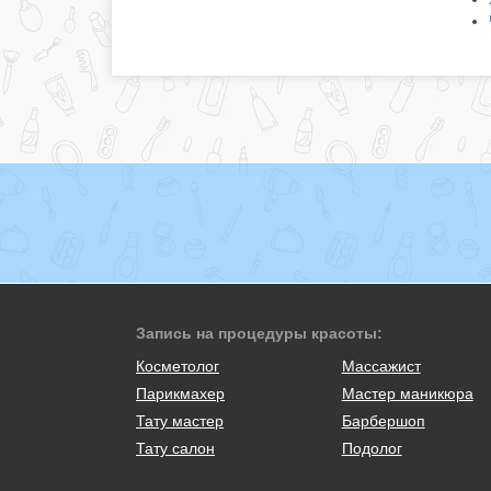
Запись на процедуры красоты:
Косметолог
Массажист
Парикмахер
Мастер маникюра
Тату мастер
Барбершоп
Тату салон
Подолог