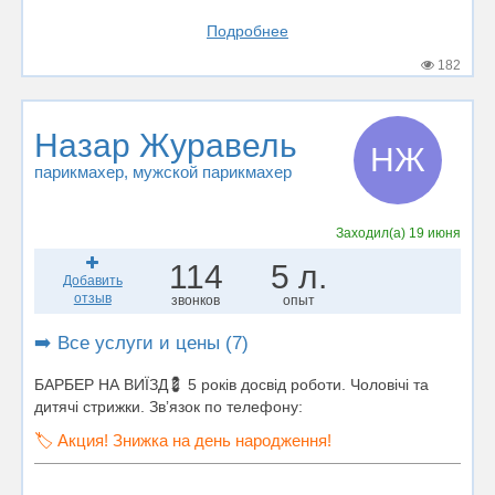
Подробнее
182
Назар Журавель
НЖ
парикмахер
, мужской парикмахер
Заходил(а)
19 июня
114
5 л.
Добавить
отзыв
звонков
опыт
➡️ Все услуги и цены (7)
БАРБЕР НА ВИЇЗД💈 5 років досвід роботи. Чоловічі та
дитячі стрижки. Звʼязок по телефону:
🏷️ Акция! Знижка на день народження!