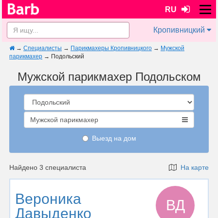
RU
Кропивницкий
→
Специалисты
→
Парикмахеры Кропивницкого
→
Мужской
парикмахер
→
Подольский
Мужской парикмахер Подольском
Мужской парикмахер
Выезд на дом
Найдено 3 специалиста
На карте
Вероника
ВД
Давыденко