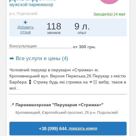
мужской парикмахер
р-н. Подольский
Заходил(а)
24 мая
118
9 л.
Добавить
отзыв
звонков
опыт
Консультация
от 300 грн.
➡️ Все услуги и цены (4)
Чоловічий перукар в перукарні «Стрижка» м.
Кропивницький вул. Верхня Пермська,26 Перукар з якістю
Барбера 💈 Стрижу будь які стрижка на 🫵🏻 вибір, також в
мої...
📍
Парикмахерская "Перукарня «Стрижка»"
Кропивницкий, Європейський проспект, 26 р-н. Подольский
+38 (099) 644..
показать номер