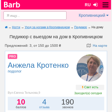
RU
Кропивницкий
→
Ногти
→
Уход за ногами в Кропивницком
→
Педикюр
→
На дому
Педикюр с выездом на дом в Кропивницком
Предложений: 3, от 150 до 1500 ₴
На карте
PRO
Анжела Кротенко
подолог
Свет есть
Вул.Євгена Тельнова,9
Заходил(а)
сегодня
10
4
190
баллов
отзыва
звонков