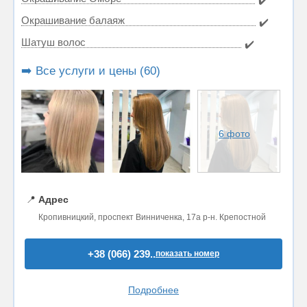
✔️
Окрашивание балаяж
✔️
Шатуш волос
✔️
➡️ Все услуги и цены (60)
6 фото
📍
Адрес
Кропивницкий, проспект Винниченка, 17а р-н. Крепостной
+38 (066) 239..
показать номер
Подробнее