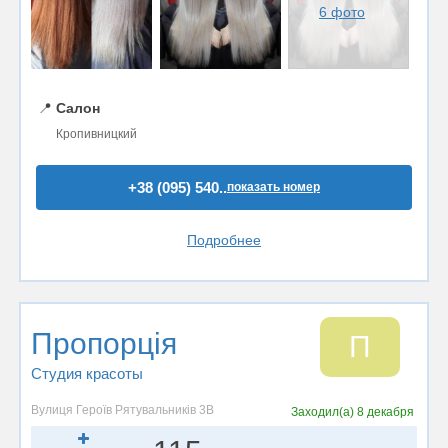
6 фото
📍
Салон
Кропивницкий
+38 (095) 540..
показать номер
Подробнее
Пропорція
П
Студия красоты
Вулиця Героїв Рятувальників 3В
Заходил(а)
8 декабря