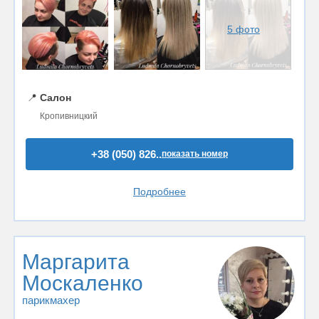
5 фото
📍
Салон
Кропивницкий
+38 (050) 826..
показать номер
Подробнее
Маргарита
Москаленко
парикмахер