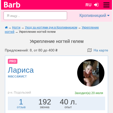
RU
Кропивницкий
→
Ногти
→
Уход за ногтями рук в Кропивницком
→
Укрепление
ногтей
→
Укрепление ногтей гелем
Укрепление ногтей гелем
Предложений: 8, от 80 до 400 ₴
На карте
PRO
Лариса
массажист
р-н. Подольский
Заходил(а)
20 июля
1
192
40 л.
отзыв
звонка
опыт