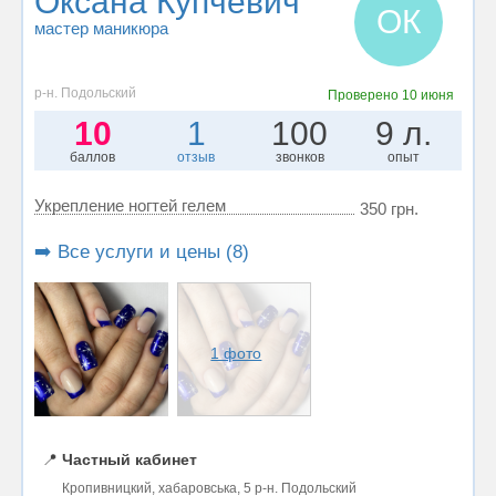
Оксана Купчевич
ОК
мастер маникюра
р-н. Подольский
Проверено
10 июня
10
1
100
9 л.
баллов
отзыв
звонков
опыт
Укрепление ногтей гелем
350 грн.
➡️ Все услуги и цены (8)
1 фото
📍
Частный кабинет
Кропивницкий, хабаровська, 5 р-н. Подольский