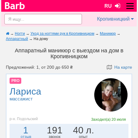
RU
Кропивницкий
→
Ногти
→
Уход за ногтями рук в Кропивницком
→
Маникюр
→
Аппаратный
→
На дому
Аппаратный маникюр с выездом на дом в
Кропивницком
Предложений: 1, от 200 до 650 ₴
На карте
PRO
Лариса
массажист
р-н. Подольский
Заходил(а)
20 июля
1
191
40 л.
отзыв
звонок
опыт