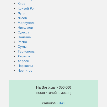
Киев
Кривой Рог
Луцк
Львов
Мариуполь
Николаев
Одесса
Полтава
Ровно
Сумы
Тернополь
Харьков
Херсон
Черкассы
Чернигов
На Barb.ua > 350 000
посетителей в месяц
салонов:
8143