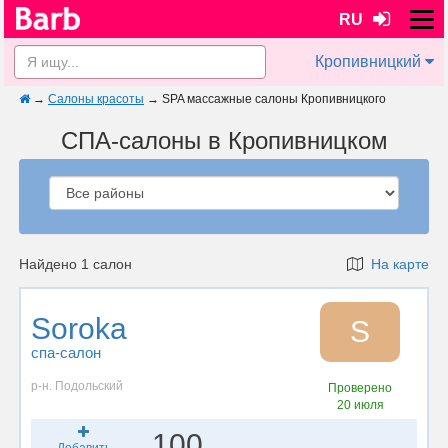
RU
Кропивницкий
→
Салоны красоты
→
SPA массажные салоны Кропивницкого
СПА-салоны в Кропивницком
Найдено 1 салон
На карте
Soroka
S
спа-салон
р-н. Подольский
Проверено
20 июля
100