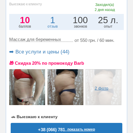
Выезжаю к клиенту
Заходил(а)
2 дня назад
10
1
100
25 л.
баллов
отзыв
звонков
опыт
Массаж для беременных
от 550 грн. / 60 мин.
➡️ Все услуги и цены (44)
🎁 Cкидка 20% по промокоду Barb
2 фото
🚗
Выезжаю к клиенту
+38 (066) 781..
показать номер