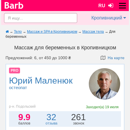
RU
Кропивницкий
→
Тело
→
Массаж и SPA в Кропивницком
→
Массаж тела
→
Для
беременных
Массаж для беременных в Кропивницком
Предложений: 6, от 450 до 1000 ₴
На карте
PRO
Юрий Маленюк
остеопат
р-н. Подольский
Заходил(а)
19 июля
9.9
32
261
баллов
отзыва
звонок