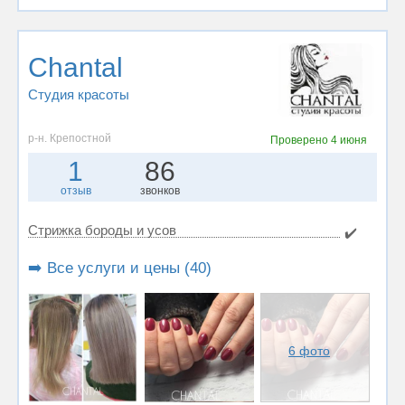
Chantal
Студия красоты
р-н. Крепостной
Проверено
4 июня
1
86
отзыв
звонков
Стрижка бороды и усов
✔️
➡️ Все услуги и цены (40)
6 фото