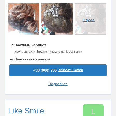
5 фото
📍
Частный кабинет
Кропивницкий, Братиславска р-н. Подольский
🚗
Выезжаю к клиенту
+38 (066) 705..
показать номер
Подробнее
Like Smile
L