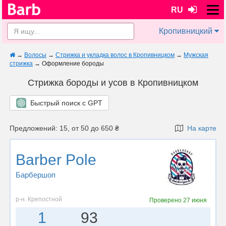
RU
Кропивницкий
→
Волосы
→
Стрижка и укладка волос в Кропивницком
→
Мужская
стрижка
→
Оформление бороды
Стрижка бороды и усов в Кропивницком
Быстрый поиск с GPT
Предложений: 15, от 50 до 650 ₴
На карте
Barber Pole
Барбершоп
р-н. Крепостной
Проверено
27 июня
1
93