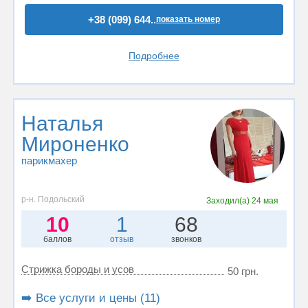
+38 (099) 644..
показать номер
Подробнее
Наталья
Мироненко
парикмахер
р-н. Подольский
Заходил(а)
24 мая
10
1
68
баллов
отзыв
звонков
Стрижка бороды и усов
50 грн.
➡️ Все услуги и цены (11)