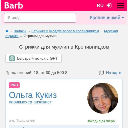
RU
Кропивницкий
→
Волосы
→
Стрижка и укладка волос в Кропивницком
→
Мужская
стрижка
→
Стрижки для мужчин
Стрижки для мужчин в Кропивницком
Быстрый поиск с GPT
Предложений: 18, от 60 до 500 ₴
На карте
PRO
Ольга Кукиз
парикмахер-визажист
р-н. Подольский
Заходил(а)
вчера