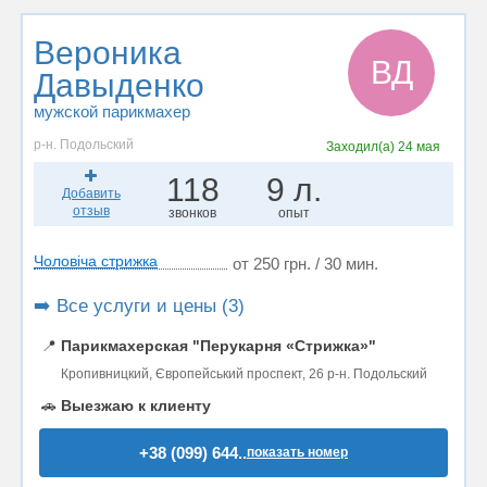
Вероника
ВД
Давыденко
мужской парикмахер
р-н. Подольский
Заходил(а)
24 мая
118
9 л.
Добавить
отзыв
звонков
опыт
Чоловіча стрижка
от 250 грн. / 30 мин.
➡️ Все услуги и цены (3)
📍
Парикмахерская "Перукарня «Стрижка»"
Кропивницкий, Європейський проспект, 26 р-н. Подольский
🚗
Выезжаю к клиенту
+38 (099) 644..
показать номер