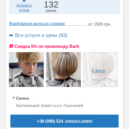
132
Добавить
отзыв
звонка
Фарбування волосся,стрижка
от 1500 грн.
➡️ Все услуги и цены (63)
🎁 Cкидка 5% по промокоду Barb
5 фото
📍
Салон
Кропивницкий, Барва тц р-н. Подольский
+38 (098) 524..
показать номер