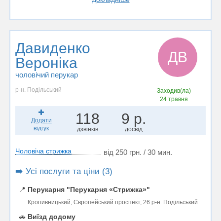
Давиденко
ДВ
Вероніка
чоловічий перукар
р-н. Подільський
Заходив(ла)
24 травня
118
9 р.
Додати
відгук
дзвінків
досвід
Чоловіча стрижка
від 250 грн. / 30 мин.
➡️ Усі послуги та ціни (3)
📍
Перукарня "Перукарня «Стрижка»"
Кропивницький, Європейський проспект, 26 р-н. Подільський
🚗
Виїзд додому