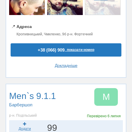
📍
Адреса
Кропивницький, Чмиленко, 9б р-н. Фортечний
+38 (066) 909..
показати номер
Докладніше
Men`s 9.1.1
M
Барбершоп
р-н. Подільський
Перевірено
6 липня
99
Додати