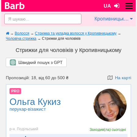
UA
Кропивницький
→
Волосся
→
Стрижка та укладка волосся у Кропивницькому
→
Чоловіча стрижка
→
Стрижки для чоловіків
Стрижки для чоловіків у Кропивницькому
Швидкий пошук з GPT
Пропозицій: 18, від 60 до 500 ₴
На карті
PRO
Ольга Кукиз
перукар-візажист
р-н. Подільський
Заходив(ла)
сьогодні