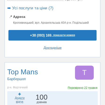
➡️ Усі послуги та ціни (7)
📍
Адреса
Кропивницький, вул. Архангельська 40А р-н. Подільський
+38 (093) 169..
показати номер
Докладніше
Top Mans
T
Барбершоп
р-н. Фортечний
Перевірено
22 травня
100
Додати
відгук
дзвінків