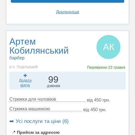
Докладніше
Артем
АК
Кобилянський
барбер
р-н. Подільський
Перевірено
23 травня
99
Додати
відгук
дзвінків
Стрижки для чоловіків
від 450 грн.
Стрижка машинкою
від 450 грн.
➡️ Усі послуги та ціни (6)
📍
Прийом за адресою