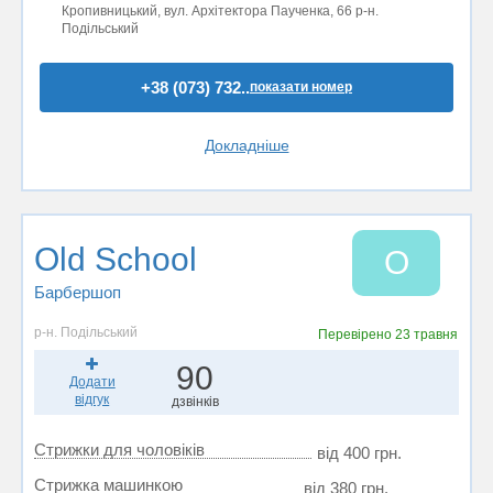
Кропивницький, вул. Архітектора Паученка, 66 р-н.
Подільський
+38 (073) 732..
показати номер
Докладніше
Old School
O
Барбершоп
р-н. Подільський
Перевірено
23 травня
90
Додати
відгук
дзвінків
Стрижки для чоловіків
від 400 грн.
Стрижка машинкою
від 380 грн.