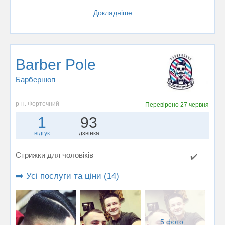
Докладніше
Barber Pole
Барбершоп
р-н. Фортечний
Перевірено
27 червня
1
93
відгук
дзвінка
Стрижки для чоловіків
✔️
➡️ Усі послуги та ціни (14)
5 фото