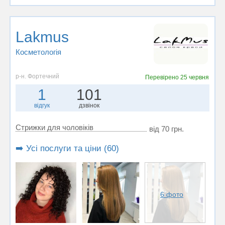
Lakmus
Косметологія
р-н. Фортечний
Перевірено
25 червня
1
101
відгук
дзвінок
Стрижки для чоловіків
від 70 грн.
➡️ Усі послуги та ціни (60)
6 фото