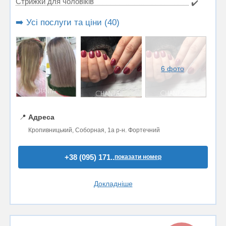
Стрижки для чоловіків
✔️
➡️ Усі послуги та ціни (40)
6 фото
📍
Адреса
Кропивницький, Соборная, 1а р-н. Фортечний
+38 (095) 171..
показати номер
Докладніше