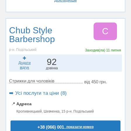
Докладніше
Chub Style
C
Barbershop
р-н. Подільський
Заходив(ла)
11 липня
92
Додати
відгук
дзвінка
Стрижки для чоловіків
від 450 грн.
➡️ Усі послуги та ціни (8)
📍
Адреса
Кропивницький, Шевченка, 15 р-н. Подільський
+38 (066) 001..
показати номер