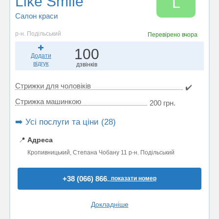
Like Smile
L
Салон краси
р-н. Подільський
Перевірено
вчора
100
Додати
відгук
дзвінків
Стрижки для чоловіків
✔️
Стрижка машинкою
200 грн.
➡️ Усі послуги та ціни (28)
📍
Адреса
Кропивницький, Степана Чобану 11 р-н. Подільський
+38 (066) 866..
показати номер
Докладніше