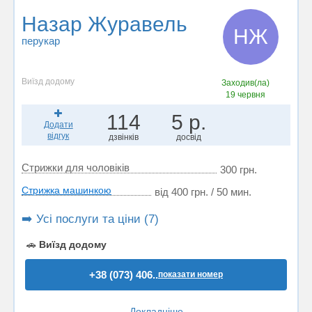
Назар Журавель
НЖ
перукар
Виїзд додому
Заходив(ла)
19 червня
114
5 р.
Додати
відгук
дзвінків
досвід
Стрижки для чоловіків
300 грн.
Стрижка машинкою
від 400 грн. / 50 мин.
➡️ Усі послуги та ціни (7)
🚗
Виїзд додому
+38 (073) 406..
показати номер
Докладніше