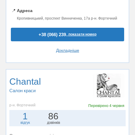
📍
Адреса
Кропивницький, проспект Винниченка, 17а р-н. Фортечний
+38 (066) 239..
показати номер
Докладніше
Chantal
Салон краси
р-н. Фортечний
Перевірено
4 червня
1
86
відгук
дзвінків