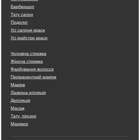
Барбершоп
Тату салон
Подолог
Усі салони краси
Усі майстри краси
Чоловіча стрижка
Жіноча стрижка
Фарбування волосся
Перманентний макіяж
Макіяж
Лазерна епіляція
Депіляція
Масаж
Тату, пірсинг
Манікюр