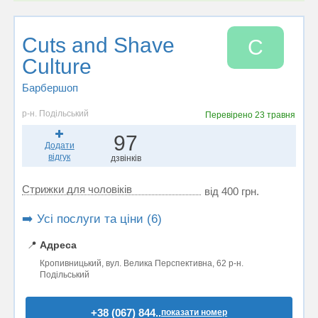
Сuts and Shave
С
Culture
Барбершоп
р-н. Подільський
Перевірено
23 травня
97
Додати
відгук
дзвінків
Стрижки для чоловіків
від 400 грн.
➡️ Усі послуги та ціни (6)
📍
Адреса
Кропивницький, вул. Велика Перспективна, 62 р-н.
Подільський
+38 (067) 844..
показати номер