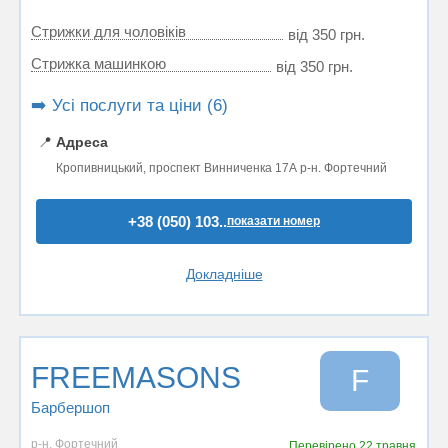
Стрижки для чоловіків
від 350 грн.
Стрижка машинкою
від 350 грн.
➡️ Усі послуги та ціни (6)
📍
Адреса
Кропивницький, проспект Винниченка 17А р-н. Фортечний
+38 (050) 103..
показати номер
Докладніше
FREEMASONS
F
Барбершоп
р-н. Фортечний
Перевірено
22 травня