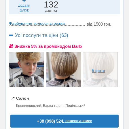
132
Додати
відгук
дзвінка
Фарбування волосся,стрижка
від 1500 грн.
➡️ Усі послуги та ціни (63)
🎁 Знижка 5% за промокодом Barb
5 фото
📍
Салон
Кропивницький, Барва тц р-н. Подільський
+38 (098) 524..
показати номер