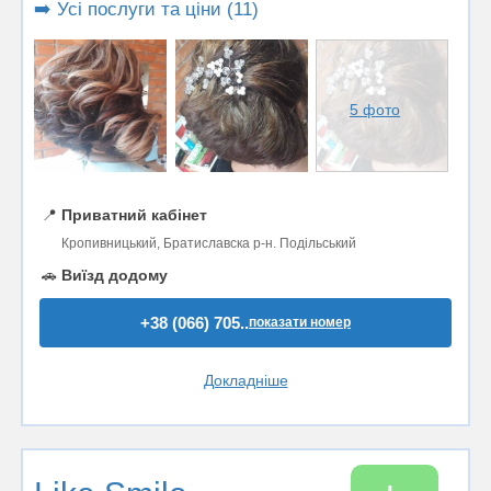
➡️ Усі послуги та ціни (11)
5 фото
📍
Приватний кабінет
Кропивницький, Братиславска р-н. Подільський
🚗
Виїзд додому
+38 (066) 705..
показати номер
Докладніше