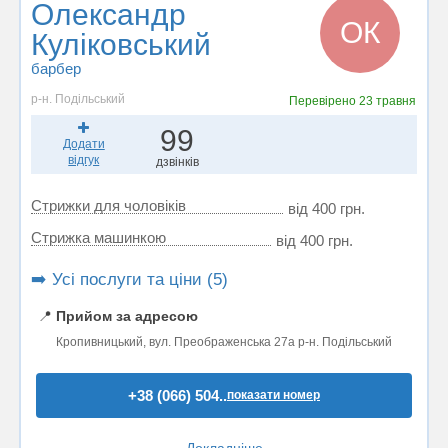
Олександр
ОК
Куліковський
барбер
р-н. Подільський
Перевірено
23 травня
99
Додати
відгук
дзвінків
Стрижки для чоловіків
від 400 грн.
Стрижка машинкою
від 400 грн.
➡️ Усі послуги та ціни (5)
📍
Прийом за адресою
Кропивницький, вул. Преображенська 27а р-н. Подільський
+38 (066) 504..
показати номер