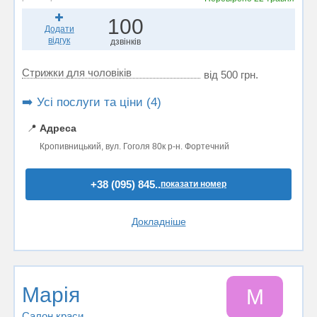
100
Додати
відгук
дзвінків
Стрижки для чоловіків
від 500 грн.
➡️ Усі послуги та ціни (4)
📍
Адреса
Кропивницький, вул. Гоголя 80к р-н. Фортечний
+38 (095) 845..
показати номер
Докладніше
Maрія
M
Салон краси