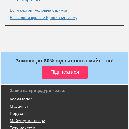
Всі майстри: Чоловіча стрижка
Всі салони краси у Кропивницькому
Знижки до 80% від салонів і майстрів!
Запис на процедури краси:
Косметолог
Масажист
Перукар
Майстер манікюру
Тату майстер