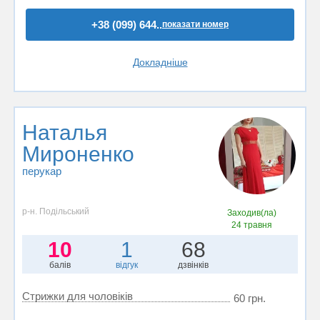
+38 (099) 644..
показати номер
Докладніше
Наталья
Мироненко
перукар
р-н. Подільський
Заходив(ла)
24 травня
10
1
68
балів
відгук
дзвінків
Стрижки для чоловіків
60 грн.