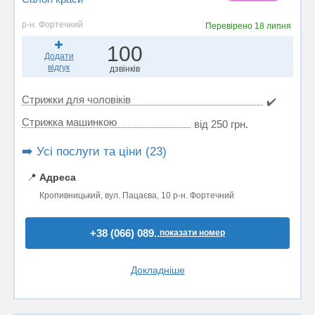
р-н. Фортечний
Перевірено
18 липня
100
Додати
відгук
дзвінків
Стрижки для чоловіків
✔️
Стрижка машинкою
від 250 грн.
➡️ Усі послуги та ціни (23)
📍
Адреса
Кропивницький, вул. Пацаєва, 10 р-н. Фортечний
+38 (066) 089..
показати номер
Докладніше