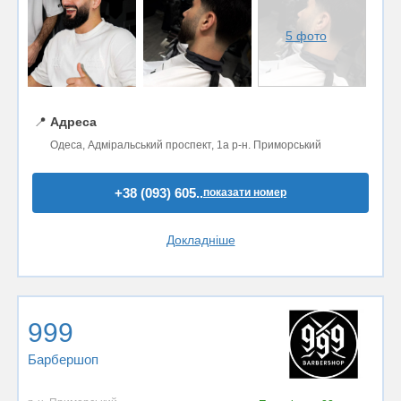
5 фото
📍
Адреса
Одеса, Адміральський проспект, 1а р-н. Приморський
+38 (093) 605..
показати номер
Докладніше
999
Барбершоп