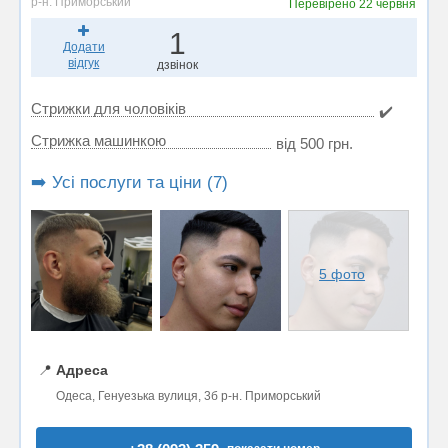
р-н. Приморський
Перевірено
22 червня
1
Додати
відгук
дзвінок
Стрижки для чоловіків
✔️
Стрижка машинкою
від 500 грн.
➡️ Усі послуги та ціни (7)
5 фото
📍
Адреса
Одеса, Генуезька вулиця, 3б р-н. Приморський