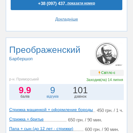
+38 (097) 437..
показати номер
Докладніше
Преображенский
Барбершоп
Світло є
р-н. Приморський
Заходив(ла)
14 липня
9.9
9
101
балів
відгуків
дзвінок
Стрижка машинкой + оформление бороды
450 грн. / 1 ч.
Стрижка + бритье
650 грн. / 90 мин.
Папа + сын (до 12 лет - стрижки)
600 грн. / 90 мин.