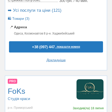
300 грн. / 40 мин.
➡️ Усі послуги та ціни (121)
🛍️ Товари (3)
📍
Адреса
Одеса, Космонавтов 8 р-н. Хаджибейський
+38 (097) 447..
показати номер
Докладніше
PRO
FoKs
Студія краси
р-н. Приморський
Заходив(ла)
18 липня