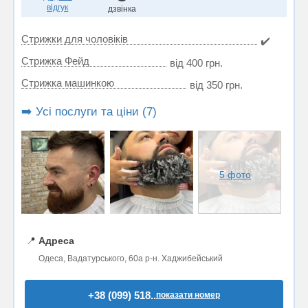
відгук
дзвінка
Стрижки для чоловіків
✔️
Стрижка Фейд
від 400 грн.
Стрижка машинкою
від 350 грн.
➡️ Усі послуги та ціни (7)
5 фото
📍
Адреса
Одеса, Вадатурського, 60а р-н. Хаджибейський
+38 (099) 518..
показати номер