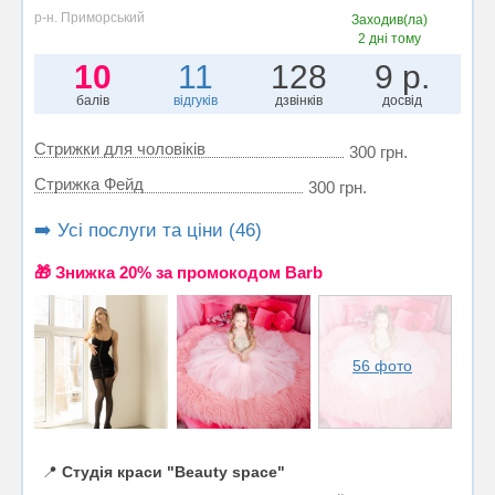
р-н. Приморський
Заходив(ла)
2 дні тому
10
11
128
9 р.
балів
відгуків
дзвінків
досвід
Стрижки для чоловіків
300 грн.
Стрижка Фейд
300 грн.
➡️ Усі послуги та ціни (46)
🎁 Знижка 20% за промокодом Barb
56 фото
📍
Студія краси "Beauty space"