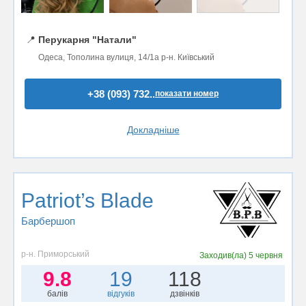
📍
Перукарня "Натали"
Одеса, Тополина вулиця, 14/1а р-н. Київський
+38 (093) 732..
показати номер
Докладніше
Patriot’s Blade
Барбершоп
р-н. Приморський
Заходив(ла)
5 червня
9.8
19
118
балів
відгуків
дзвінків