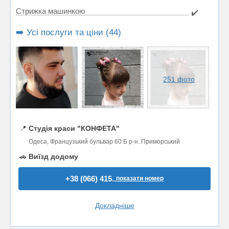
Стрижка машинкою
✔️
➡️ Усі послуги та ціни (44)
251 фото
📍
Студія краси "КОНФЕТА"
Одеса, Французький бульвар 60 Б р-н. Приморський
🚗
Виїзд додому
+38 (066) 415..
показати номер
Докладніше