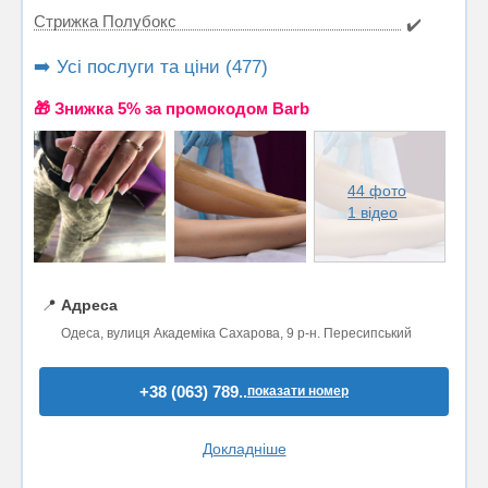
Стрижка Полубокс
✔️
➡️ Усі послуги та ціни (477)
🎁 Знижка 5% за промокодом Barb
44 фото
1 відео
📍
Адреса
Одеса, вулиця Академіка Сахарова, 9 р-н. Пересипський
+38 (063) 789..
показати номер
Докладніше