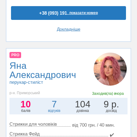
+38 (093) 191..
показати номер
Докладніше
PRO
Яна
Александрович
перукар-стиліст
р-н. Приморський
Заходив(ла)
вчора
10
7
104
9 р.
балів
відгуків
дзвінка
досвід
Стрижки для чоловіків
від 700 грн. / 40 мин.
Стрижка Фейд
✔️