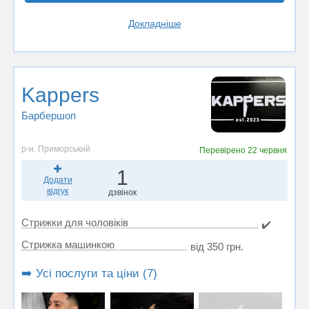
Докладніше
Kappers
Барбершоп
р-н. Приморський
Перевірено
22 червня
1
Додати
відгук
дзвінок
Стрижки для чоловіків
✔️
Стрижка машинкою
від 350 грн.
➡️ Усі послуги та ціни (7)