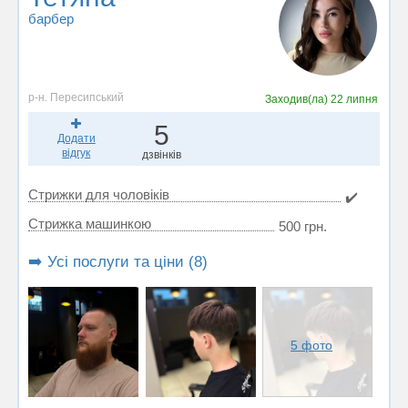
барбер
р-н. Пересипський
Заходив(ла)
22 липня
5
Додати
відгук
дзвінків
Стрижки для чоловіків
✔️
Стрижка машинкою
500 грн.
➡️ Усі послуги та ціни (8)
5 фото