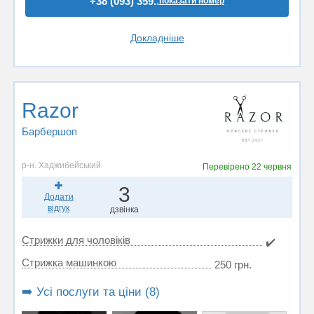
+38 (093) 359..
показати номер
Докладніше
Razor
Барбершоп
р-н. Хаджибейський
Перевірено
22 червня
3
Додати
відгук
дзвінка
Стрижки для чоловіків
✔️
Стрижка машинкою
250 грн.
➡️ Усі послуги та ціни (8)