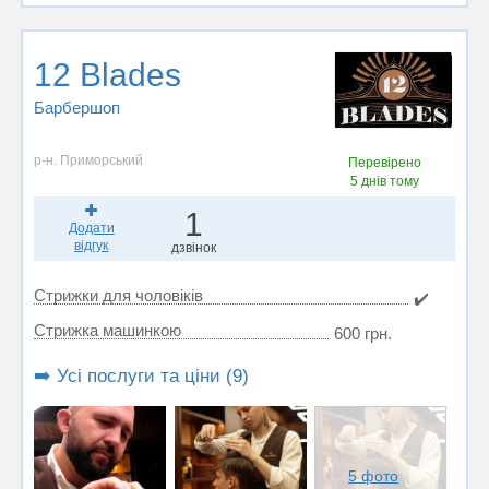
12 Blades
Барбершоп
р-н. Приморський
Перевірено
5 днів тому
1
Додати
відгук
дзвінок
Стрижки для чоловіків
✔️
Стрижка машинкою
600 грн.
➡️ Усі послуги та ціни (9)
5 фото