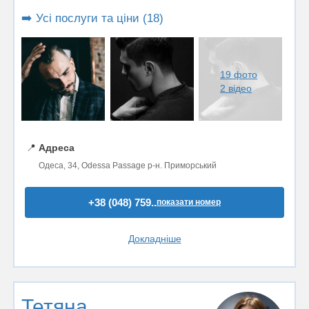
➡️ Усі послуги та ціни (18)
19 фото
2 відео
📍
Адреса
Одеса, 34, Odessa Passage р-н. Приморський
+38 (048) 759..
показати номер
Докладніше
Тетяна