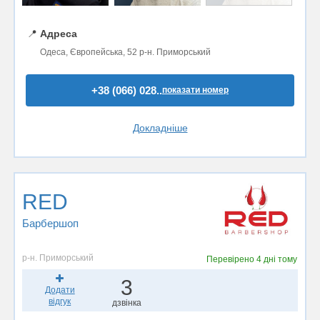
📍
Адреса
Одеса, Європейська, 52 р-н. Приморський
+38 (066) 028..
показати номер
Докладніше
RED
Барбершоп
р-н. Приморський
Перевірено
4 дні тому
3
Додати
відгук
дзвінка