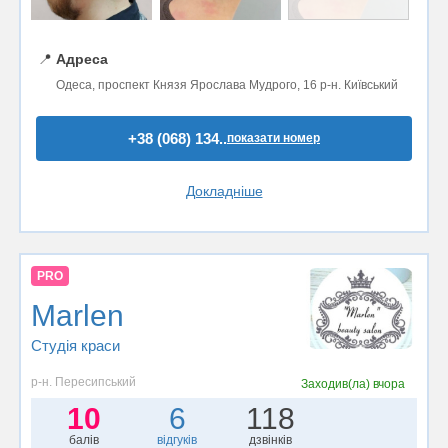
📍
Адреса
Одеса, проспект Князя Ярослава Мудрого, 16 р-н. Київський
+38 (068) 134..
показати номер
Докладніше
PRO
Marlen
Студія краси
р-н. Пересипський
Заходив(ла)
вчора
10
6
118
балів
відгуків
дзвінків