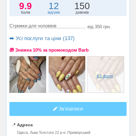
9.9
12
150
балів
відгуків
дзвінків
Стрижки для чоловіків
від 350 грн.
➡️ Усі послуги та ціни (137)
🎁 Знижка 10% за промокодом Barb
63 фото
Зв'язатися
📍
Адреса
Одеса, Льва Толстого 22 р-н. Приморський