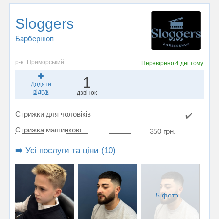
Sloggers
Барбершоп
р-н. Приморський
Перевірено
4 дні тому
1
Додати
відгук
дзвінок
Стрижки для чоловіків
✔️
Стрижка машинкою
350 грн.
➡️ Усі послуги та ціни (10)
5 фото