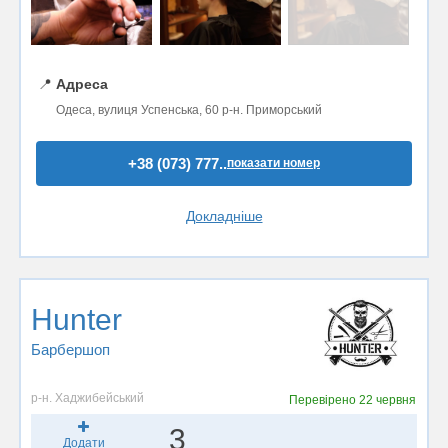
📍
Адреса
Одеса, вулиця Успенська, 60 р-н. Приморський
+38 (073) 777..
показати номер
Докладніше
Hunter
Барбершоп
р-н. Хаджибейський
Перевірено
22 червня
3
Додати