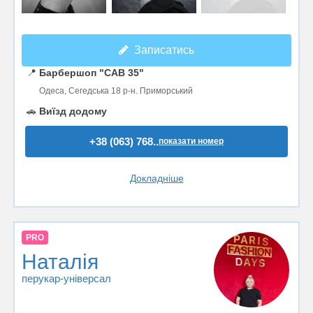
Записатись
📍
Барбершоп "CAB 35"
Одеса, Сегедська 18 р-н. Приморський
🚗
Виїзд додому
+38 (063) 768..
показати номер
Докладніше
PRO
Наталія
перукар-універсал