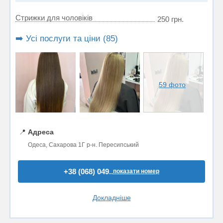
Стрижки для чоловіків
250 грн.
➡️ Усі послуги та ціни (85)
59 фото
📍
Адреса
Одеса, Сахарова 1Г р-н. Пересипський
+38 (068) 049..
показати номер
Докладніше