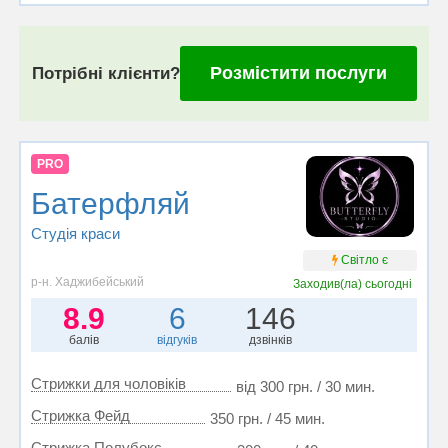
Розмістити послуги
Потрібні клієнти?
PRO
Батерфляй
Студія краси
Світло є
р-н. Хаджибейський
Заходив(ла)
сьогодні
8.9
6
146
балів
відгуків
дзвінків
Стрижки для чоловіків
від 300 грн. / 30 мин.
Стрижка Фейд
350 грн. / 45 мин.
Стрижка Полубокс