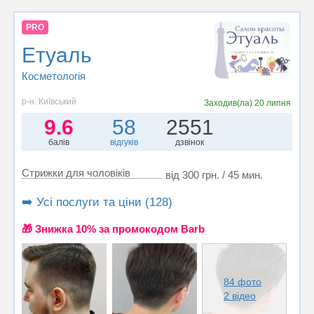
PRO
Етуаль
Косметологія
р-н. Київський
Заходив(ла)
20 липня
9.6
58
2551
балів
відгуків
дзвінок
Стрижки для чоловіків
від 300 грн. / 45 мин.
➡️ Усі послуги та ціни (128)
🎁 Знижка 10% за промокодом Barb
84 фото
2 відео