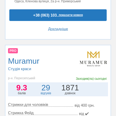
Одеса, Кленова вулиця, 2а р-н. Приморський
+38 (063) 103..
показати номер
Докладніше
PRO
Muramur
Студія краси
р-н. Пересипський
Заходив(ла)
сьогодні
9.3
29
1871
балів
відгуків
дзвінок
Стрижки для чоловіків
від 400 грн.
Стрижка Фейд
від ✔️