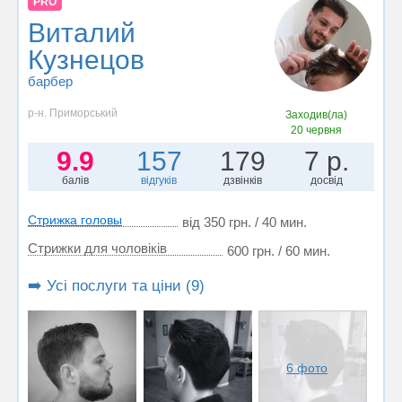
PRO
Виталий
Кузнецов
барбер
р-н. Приморський
Заходив(ла)
20 червня
9.9
157
179
7 р.
балів
відгуків
дзвінків
досвід
Стрижка головы
від 350 грн. / 40 мин.
Стрижки для чоловіків
600 грн. / 60 мин.
➡️ Усі послуги та ціни (9)
6 фото