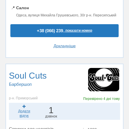
📍
Салон
Одеса, вулиця Михайла Грушевського, 30г р-н. Пересипський
+38 (066) 239..
показати номер
Докладніше
Soul Cuts
Барбершоп
р-н. Приморський
Перевірено
4 дні тому
1
Додати
відгук
дзвінок
Стрижки для чоловіків