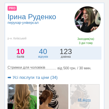
PRO
Ірина Руденко
перукар-універсал
р-н. Київський
Заходив(ла)
3 дні тому
10
40
123
балів
відгуків
дзвінка
Стрижки для чоловіків
від 500 грн. / 30 мин.
➡️ Усі послуги та ціни (34)
48 фото