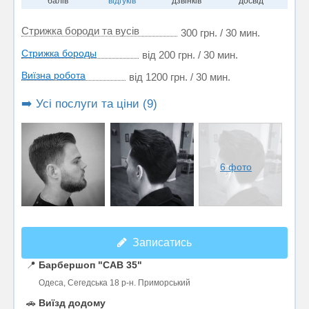
балів
відгуків
дзвінків
досвід
Стрижка бороди та вусів
300 грн. / 30 мин.
Стрижка бороды
від 200 грн. / 30 мин.
Виïзна робота
від 1200 грн. / 30 мин.
➡️ Усі послуги та ціни (9)
6 фото
Записатись
📍
Барбершоп "CAB 35"
Одеса, Сегедська 18 р-н. Приморський
🚗
Виїзд додому