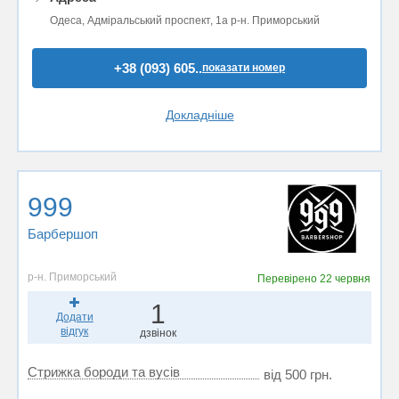
Одеса, Адміральський проспект, 1а р-н. Приморський
+38 (093) 605..
показати номер
Докладніше
999
Барбершоп
р-н. Приморський
Перевірено
22 червня
1
Додати
відгук
дзвінок
Стрижка бороди та вусів
від 500 грн.