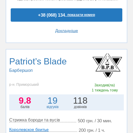
+38 (068) 134..
показати номер
Докладніше
Patriot’s Blade
Барбершоп
р-н. Приморський
Заходив(ла)
1 тиждень тому
9.8
19
118
балів
відгуків
дзвінків
Стрижка бороди та вусів
500 грн. / 30 мин.
Королевское бритье
200 грн. / 1 ч.