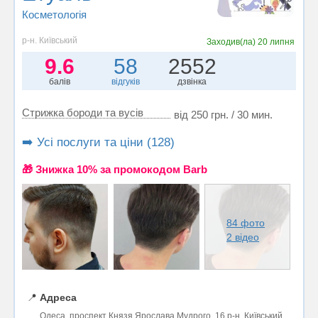
Косметологія
р-н. Київський
Заходив(ла)
20 липня
9.6
58
2552
балів
відгуків
дзвінка
Стрижка бороди та вусів
від 250 грн. / 30 мин.
➡️ Усі послуги та ціни (128)
🎁 Знижка 10% за промокодом Barb
84 фото
2 відео
📍
Адреса
Одеса, проспект Князя Ярослава Мудрого, 16 р-н. Київський