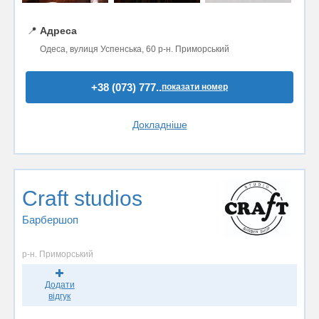
📍
Адреса
Одеса, вулиця Успенська, 60 р-н. Приморський
+38 (073) 777..
показати номер
Докладніше
Craft studios
Барбершоп
р-н. Приморський
Додати
відгук