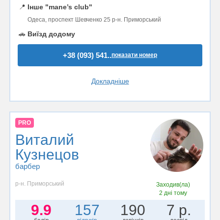
📍
Інше "mane’s club"
Одеса, проспект Шевченко 25 р-н. Приморський
🚗
Виїзд додому
+38 (093) 541..
показати номер
Докладніше
PRO
Виталий
Кузнецов
барбер
р-н. Приморський
Заходив(ла)
2 дні тому
9.9
157
190
7 р.