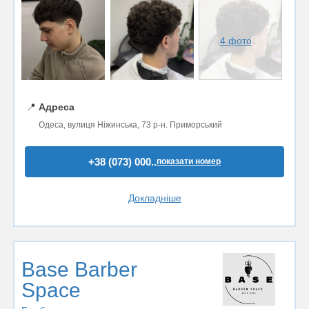
4 фото
📍
Адреса
Одеса, вулиця Ніжинська, 73 р-н. Приморський
+38 (073) 000..
показати номер
Докладніше
Base Barber
Space