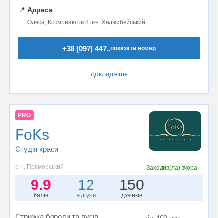
📍
Адреса
Одеса, Космонавтов 8 р-н. Хаджибейський
+38 (097) 447..
показати номер
Докладніше
PRO
FoKs
Студія краси
р-н. Приморський
Заходив(ла)
вчора
9.9
12
150
балів
відгуків
дзвінків
Стрижка бороди та вусів
від 400 грн.