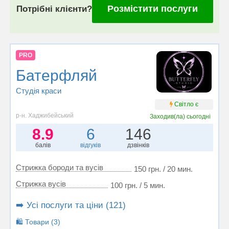
Розмістити послуги
Потрібні клієнти?
PRO
Батерфляй
Студія краси
Світло є
р-н. Хаджибейський
Заходив(ла)
сьогодні
8.9
6
146
балів
відгуків
дзвінків
Стрижка бороди та вусів
150 грн. / 20 мин.
Стрижка вусів
100 грн. / 5 мин.
➡️ Усі послуги та ціни (121)
🛍️ Товари (3)