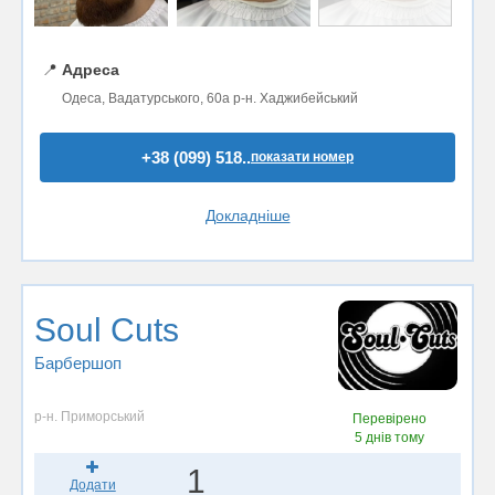
📍
Адреса
Одеса, Вадатурського, 60а р-н. Хаджибейський
+38 (099) 518..
показати номер
Докладніше
Soul Cuts
Барбершоп
р-н. Приморський
Перевірено
5 днів тому
1
Додати