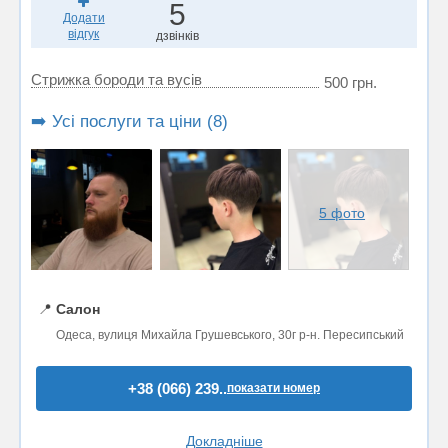
5
Додати
відгук
дзвінків
Стрижка бороди та вусів
500 грн.
➡️ Усі послуги та ціни (8)
5 фото
📍
Салон
Одеса, вулиця Михайла Грушевського, 30г р-н. Пересипський
+38 (066) 239..
показати номер
Докладніше