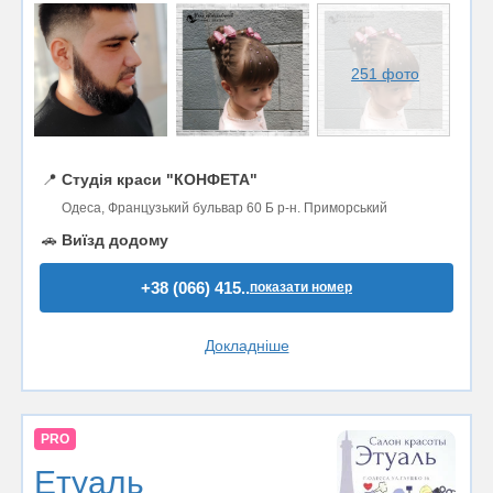
251 фото
📍
Студія краси "КОНФЕТА"
Одеса, Французький бульвар 60 Б р-н. Приморський
🚗
Виїзд додому
+38 (066) 415..
показати номер
Докладніше
PRO
Етуаль