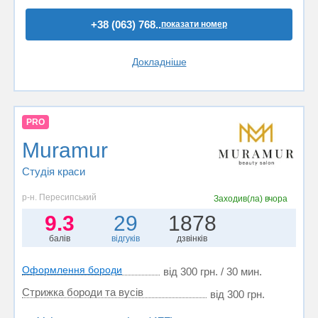
+38 (063) 768..
показати номер
Докладніше
PRO
Muramur
Студія краси
р-н. Пересипський
Заходив(ла)
вчора
9.3
29
1878
балів
відгуків
дзвінків
Оформлення бороди
від 300 грн. / 30 мин.
Стрижка бороди та вусів
від 300 грн.