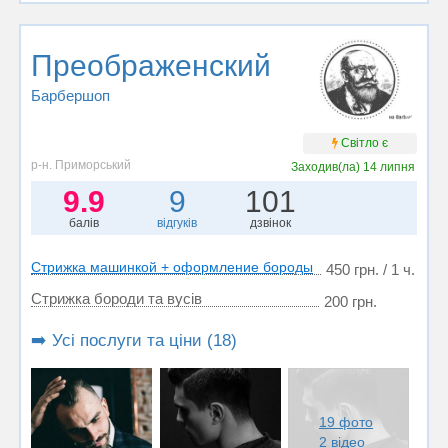
Преображенский
Барбершоп
Світло є
р-н. Приморський
Заходив(ла)
14 липня
9.9
9
101
балів
відгуків
дзвінок
Стрижка машинкой + оформление бороды
450 грн. / 1 ч.
Стрижка бороди та вусів
200 грн.
➡️ Усі послуги та ціни (18)
19 фото
2 відео