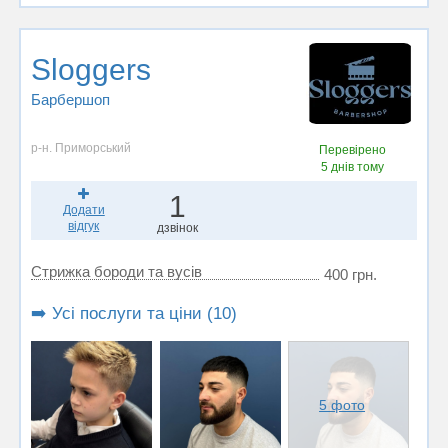
Sloggers
Барбершоп
р-н. Приморський
Перевірено
5 днів тому
1
Додати
відгук
дзвінок
Стрижка бороди та вусів
400 грн.
➡️ Усі послуги та ціни (10)
5 фото