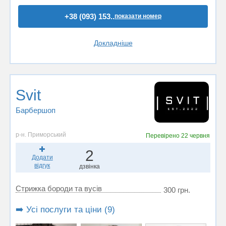
+38 (093) 153..
показати номер
Докладніше
Svit
Барбершоп
р-н. Приморський
Перевірено
22 червня
2
Додати
відгук
дзвінка
Стрижка бороди та вусів
300 грн.
➡️ Усі послуги та ціни (9)