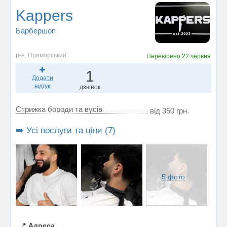
Kappers
Барбершоп
р-н. Приморський
Перевірено
22 червня
1
Додати
відгук
дзвінок
Стрижка бороди та вусів
від 350 грн.
➡️ Усі послуги та ціни (7)
5 фото
📍
Адреса