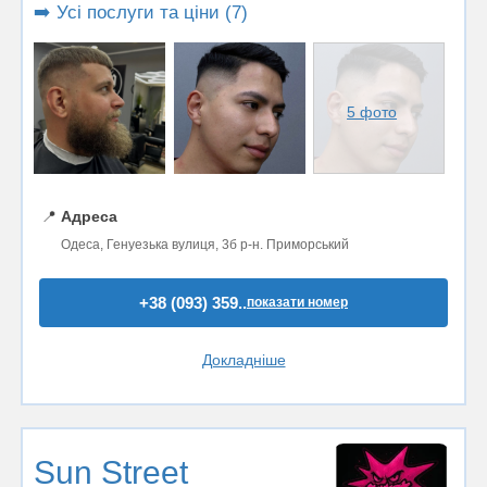
➡️ Усі послуги та ціни (7)
5 фото
📍
Адреса
Одеса, Генуезька вулиця, 3б р-н. Приморський
+38 (093) 359..
показати номер
Докладніше
Sun Street