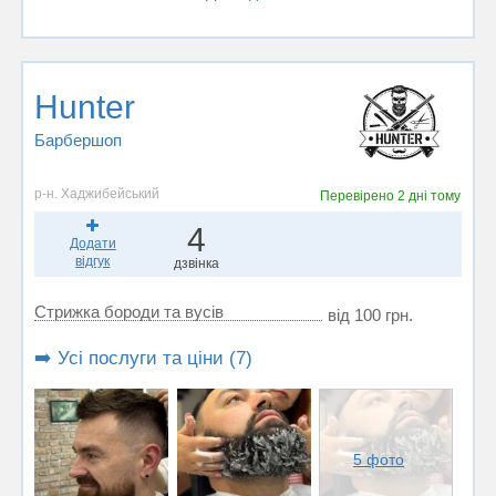
Hunter
Барбершоп
р-н. Хаджибейський
Перевірено
2 дні тому
4
Додати
відгук
дзвінка
Стрижка бороди та вусів
від 100 грн.
➡️ Усі послуги та ціни (7)
5 фото