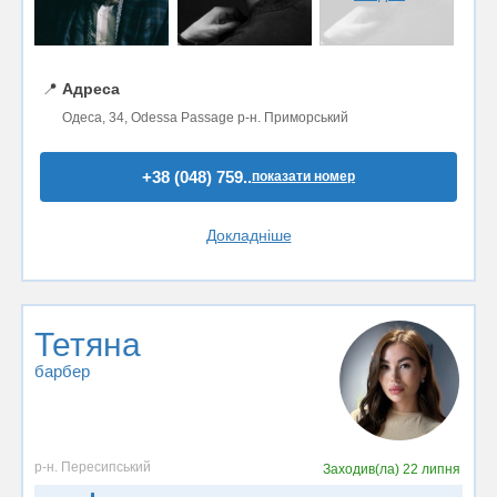
📍
Адреса
Одеса, 34, Odessa Passage р-н. Приморський
+38 (048) 759..
показати номер
Докладніше
Тетяна
барбер
р-н. Пересипський
Заходив(ла)
22 липня