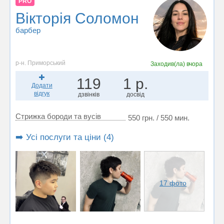
PRO
Вікторія Соломон
барбер
р-н. Приморський
Заходив(ла)
вчора
119
1 р.
Додати
відгук
дзвінків
досвід
Стрижка бороди та вусів
550 грн. / 550 мин.
➡️ Усі послуги та ціни (4)
17 фото