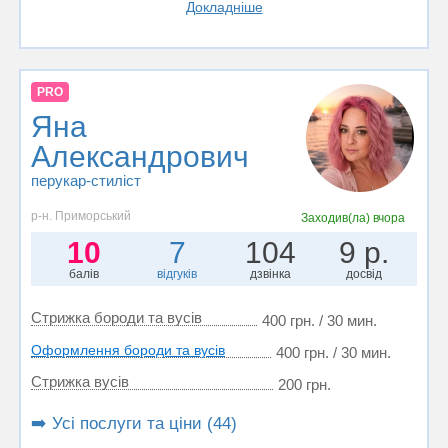
Докладніше
PRO
Яна
Александрович
перукар-стиліст
р-н. Приморський
Заходив(ла)
вчора
10
7
104
9 р.
балів
відгуків
дзвінка
досвід
Стрижка бороди та вусів
400 грн. / 30 мин.
Оформлення бороди та вусів
400 грн. / 30 мин.
Стрижка вусів
200 грн.
➡️ Усі послуги та ціни (44)