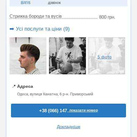
відгук
дзвінок
Стрижка бороди та вусів
800 грн.
➡️ Усі послуги та ціни (9)
5 фото
📍
Адреса
Одеса, вулиця Канатна, 6 р-н. Приморський
+38 (066) 147..
показати номер
Докладніше