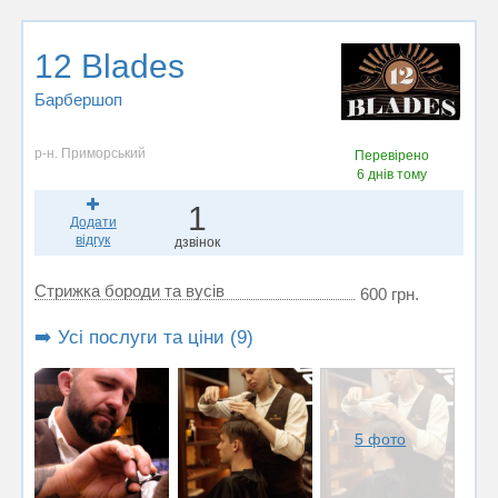
12 Blades
Барбершоп
р-н. Приморський
Перевірено
6 днів тому
1
Додати
відгук
дзвінок
Стрижка бороди та вусів
600 грн.
➡️ Усі послуги та ціни (9)
5 фото