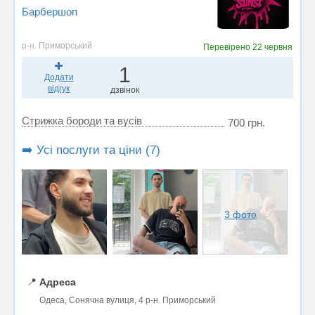
Барбершоп
р-н. Приморський
Перевірено
22 червня
1
Додати
відгук
дзвінок
Стрижка бороди та вусів
700 грн.
➡️ Усі послуги та ціни (7)
3 фото
📍
Адреса
Одеса, Сонячна вулиця, 4 р-н. Приморський