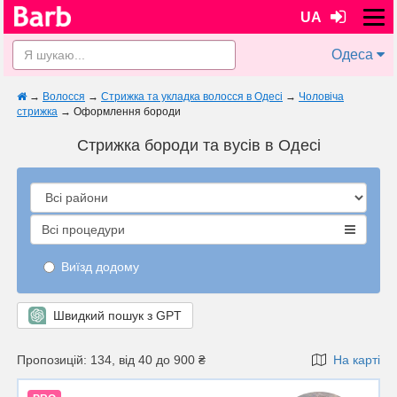
UA
Одеса
→
Волосся
→
Стрижка та укладка волосся в Одесі
→
Чоловіча
стрижка
→
Оформлення бороди
Стрижка бороди та вусів в Одесі
Всі процедури
Виїзд додому
Швидкий пошук з GPT
Пропозицій: 134, від 40 до 900 ₴
На карті