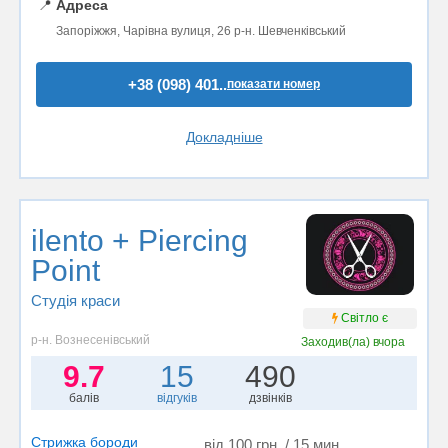
📍
Адреса
Запоріжжя, Чарівна вулиця, 26 р-н. Шевченківський
+38 (098) 401..
показати номер
Докладніше
ilento + Piercing
Point
Студія краси
Світло є
р-н. Вознесенівський
Заходив(ла)
вчора
9.7
15
490
балів
відгуків
дзвінків
Стрижка бороди
від 100 грн. / 15 мин.