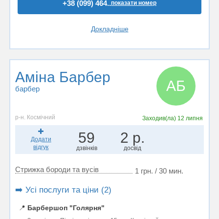
+38 (099) 464..
показати номер
Докладніше
Аміна Барбер
АБ
барбер
р-н. Космічний
Заходив(ла)
12 липня
59
2 р.
Додати
відгук
дзвінків
досвід
Стрижка бороди та вусів
1 грн. / 30 мин.
➡️ Усі послуги та ціни (2)
📍
Барбершоп "Голярня"