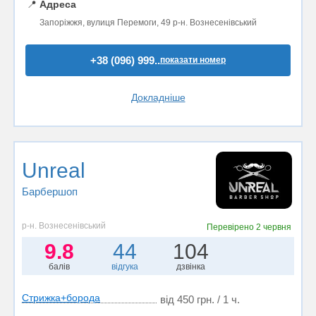
📍
Адреса
Запоріжжя, вулиця Перемоги, 49 р-н. Вознесенівський
+38 (096) 999..
показати номер
Докладніше
Unreal
Барбершоп
р-н. Вознесенівський
Перевірено
2 червня
9.8
44
104
балів
відгука
дзвінка
Стрижка+борода
від 450 грн. / 1 ч.