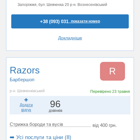
Запоріжжя, бул. Шевченка 20 р-н. Вознесенівський
+38 (093) 031..
показати номер
Докладніше
Razors
R
Барбершоп
р-н. Шевченківський
Перевірено
23 травня
96
Додати
відгук
дзвінків
Стрижка бороди та вусів
від 400 грн.
➡️ Усі послуги та ціни (8)