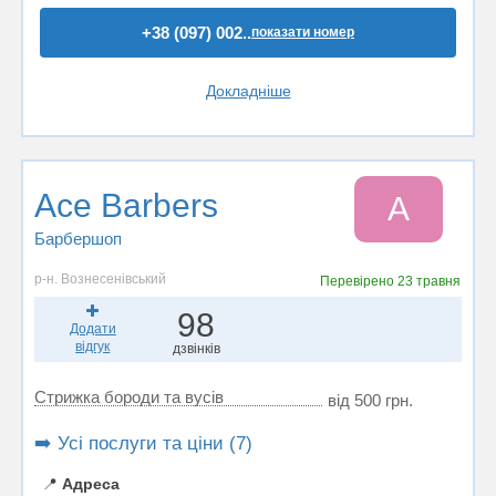
+38 (097) 002..
показати номер
Докладніше
Ace Barbers
A
Барбершоп
р-н. Вознесенівський
Перевірено
23 травня
98
Додати
відгук
дзвінків
Стрижка бороди та вусів
від 500 грн.
➡️ Усі послуги та ціни (7)
📍
Адреса