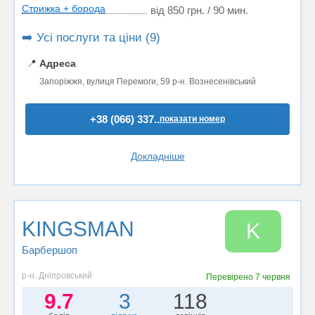
Стрижка + борода
від 850 грн. / 90 мин.
➡️ Усі послуги та ціни (9)
📍
Адреса
Запоріжжя, вулиця Перемоги, 59 р-н. Вознесенівський
+38 (066) 337..
показати номер
Докладніше
KINGSMAN
K
Барбершоп
р-н. Дніпровський
Перевірено
7 червня
9.7
3
118