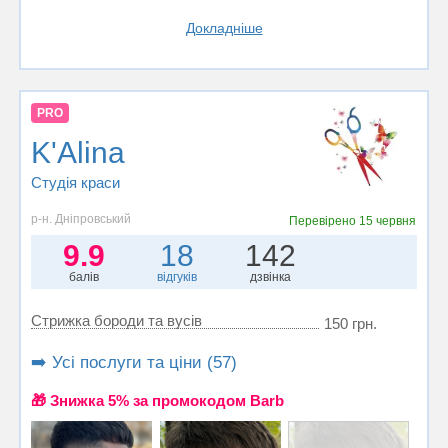
Докладніше
PRO
K'Alina
Студія краси
р-н. Дніпровський
Перевірено
15 червня
9.9
18
142
балів
відгуків
дзвінка
Стрижка бороди та вусів
150 грн.
➡️ Усі послуги та ціни (57)
🎁 Знижка 5% за промокодом Barb