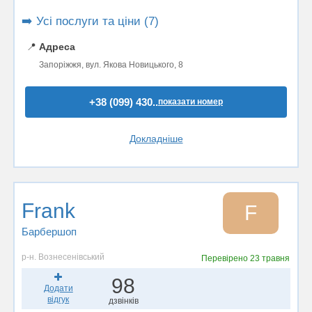
➡️ Усі послуги та ціни (7)
📍
Адреса
Запоріжжя, вул. Якова Новицького, 8
+38 (099) 430..
показати номер
Докладніше
Frank
F
Барбершоп
р-н. Вознесенівський
Перевірено
23 травня
98
Додати
відгук
дзвінків