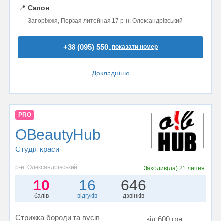
📍
Салон
Запоріжжя, Первая литейная 17 р-н. Олександрівський
+38 (095) 550..
показати номер
Докладніше
PRO
OBeautyHub
Студія краси
р-н. Олександрівський
Заходив(ла)
21 липня
10
16
646
балів
відгуків
дзвінків
Стрижка бороди та вусів
від 600 грн.