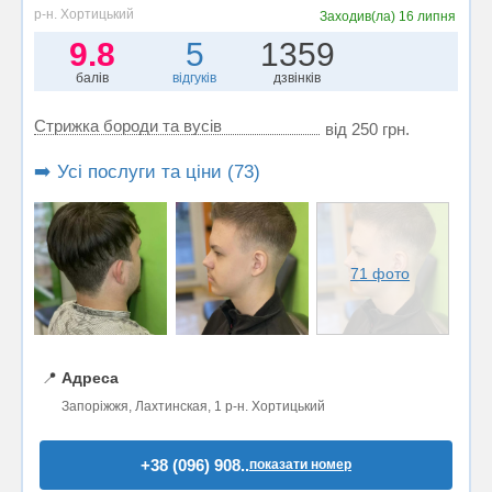
р-н. Хортицький
Заходив(ла)
16 липня
9.8
5
1359
балів
відгуків
дзвінків
Стрижка бороди та вусів
від 250 грн.
➡️ Усі послуги та ціни (73)
71 фото
📍
Адреса
Запоріжжя, Лахтинская, 1 р-н. Хортицький
+38 (096) 908..
показати номер