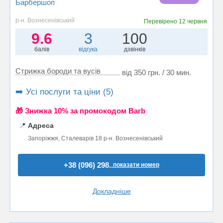
Барбершоп
р-н. Вознесенівський
Перевірено
12 червня
9.6
3
100
балів
відгука
дзвінків
Стрижка бороди та вусів
від 350 грн. / 30 мин.
➡️ Усі послуги та ціни (5)
🎁 Знижка 10% за промокодом Barb
📍
Адреса
Запоріжжя, Сталеварів 18 р-н. Вознесенівський
+38 (096) 298..
показати номер
Докладніше