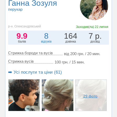
Ганна Зозуля
перукар
р-н. Олександрівський
Заходив(ла)
22 липня
9.9
8
164
7 р.
балів
відгуків
дзвінка
досвід
Стрижка бороди та вусів
від 200 грн. / 20 мин.
Стрижка вусів
100 грн. / 15 мин.
➡️ Усі послуги та ціни (61)
29 фото