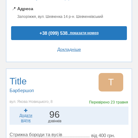
📍
Адреса
Запоріжжя, вул. Шевченка 14 р-н. Шевченківський
+38 (099) 538..
показати номер
Докладніше
Title
T
Барбершоп
вул. Якова Новицького, 8
Перевірено
23 травня
96
Додати
відгук
дзвінків
Стрижка бороди та вусів
від 400 грн.