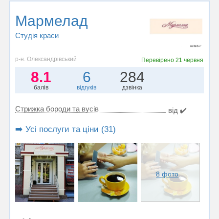
Мармелад
Студія краси
р-н. Олександрівський
Перевірено
21 червня
8.1
6
284
балів
відгуків
дзвінка
Стрижка бороди та вусів
від ✔️
➡️ Усі послуги та ціни (31)
8 фото