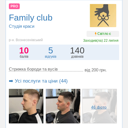
PRO
Family club
Студія краси
Світло є
р-н. Вознесенівський
Заходив(ла)
22 липня
10
5
140
балів
відгуків
дзвінків
Стрижка бороди та вусів
від 200 грн.
➡️ Усі послуги та ціни (44)
46 фото