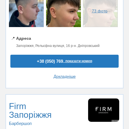
73 фото
📍
Адреса
Запоріжжя, Рельєфна вулиця, 16 р-н. Дніпровський
+38 (050) 769..
показати номер
Докладніше
Firm
Запоріжжя
Барбершоп