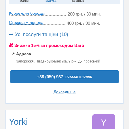
балів
відгука
дзвінків
Коррекция бороды
200 грн. / 30 мин.
Стрижка + Борода
400 грн. / 90 мин.
➡️ Усі послуги та ціни (10)
🎁 Знижка 15% за промокодом Barb
📍
Адреса
Запоріжжя, Південоукраинська, 9 р-н. Дніпровський
+38 (050) 937..
показати номер
Докладніше
Yorki
Y