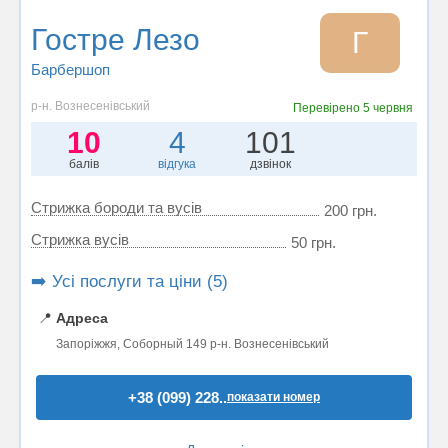
Гостре Лезо
Г
Барбершоп
р-н. Вознесенівський
Перевірено
5 червня
10
4
101
балів
відгука
дзвінок
Стрижка бороди та вусів
200 грн.
Стрижка вусів
50 грн.
➡️ Усі послуги та ціни (5)
📍
Адреса
Запоріжжя, Соборный 149 р-н. Вознесенівський
+38 (099) 228..
показати номер