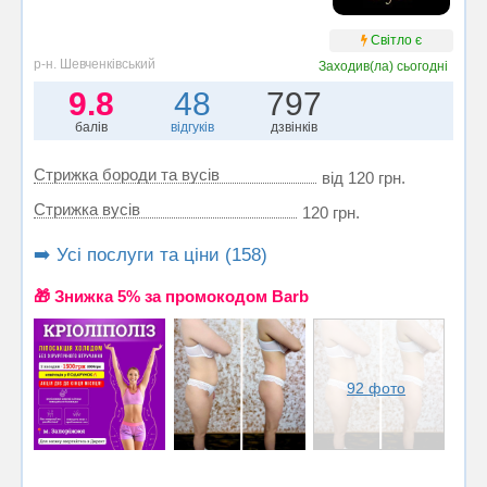
Світло є
р-н. Шевченківський
Заходив(ла)
сьогодні
9.8
48
797
балів
відгуків
дзвінків
Стрижка бороди та вусів
від 120 грн.
Стрижка вусів
120 грн.
➡️ Усі послуги та ціни (158)
🎁 Знижка 5% за промокодом Barb
92 фото