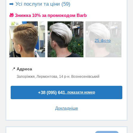
➡️ Усі послуги та ціни (59)
🎁 Знижка 10% за промокодом Barb
25 фото
📍
Адреса
Запоріжжя, Лермонтова, 14 р-н. Вознесенівський
+38 (095) 641..
показати номер
Докладніше