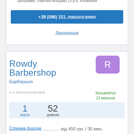
Запоріжжя, Північно-кільцева 15 р-н. Космічний
+38 (096) 151..
показати номер
Докладніше
Rowdy
R
Barbershop
Барбершоп
р-н. Вознесенівський
Заходив(ла)
22 вересня
1
52
відгук
дзвінка
Стрижка бороди
від 450 грн. / 30 мин.