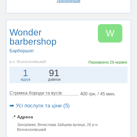
Докладніше
Wonder
W
barbershop
Барбершоп
р-н. Вознесенівський
Перевірено
29 червня
1
91
відгук
дзвінок
Стрижка бороди та вусів
400 грн. / 45 мин.
➡️ Усі послуги та ціни (5)
📍
Адреса
Запоріжжя, Вячеслава Зайцева вулиця, 26 р-н.
Вознесенівський