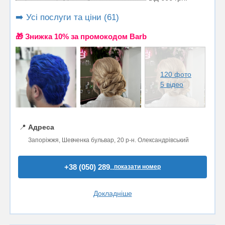
➡️ Усі послуги та ціни (61)
🎁 Знижка 10% за промокодом Barb
120 фото
5 відео
📍
Адреса
Запоріжжя, Шевченка бульвар, 20 р-н. Олександрівський
+38 (050) 289..
показати номер
Докладніше