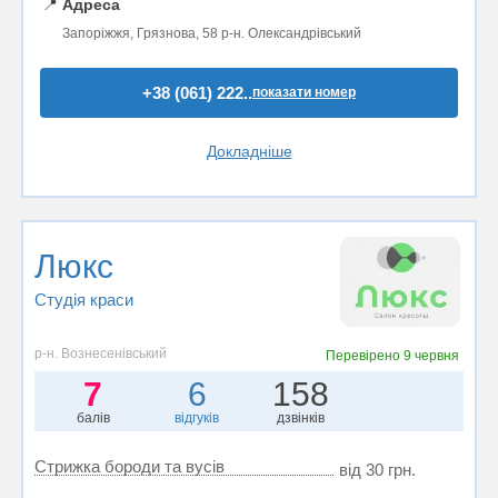
📍
Адреса
Запоріжжя, Грязнова, 58 р-н. Олександрівський
+38 (061) 222..
показати номер
Докладніше
Люкс
Студія краси
р-н. Вознесенівський
Перевірено
9 червня
7
6
158
балів
відгуків
дзвінків
Стрижка бороди та вусів
від 30 грн.