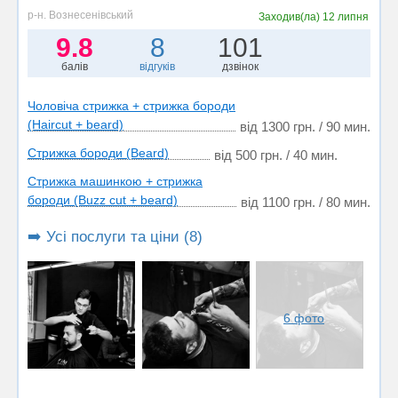
р-н. Вознесенівський
Заходив(ла)
12 липня
9.8
8
101
балів
відгуків
дзвінок
Чоловіча стрижка + стрижка бороди
(Haircut + beard)
від 1300 грн. / 90 мин.
Стрижка бороди (Beard)
від 500 грн. / 40 мин.
Стрижка машинкою + стрижка
бороди (Buzz cut + beard)
від 1100 грн. / 80 мин.
➡️ Усі послуги та ціни (8)
6 фото