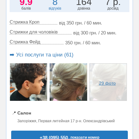
9.9
8
164
7 р.
балів
відгуків
дзвінка
досвід
Стрижка Кроп
від 350 грн. / 60 мин.
Стрижки для чоловіків
від 300 грн. / 20 мин.
Стрижка Фейд
350 грн. / 60 мин.
➡️ Усі послуги та ціни (61)
29 фото
📍
Салон
Запоріжжя, Первая литейная 17 р-н. Олександрівський
+38 (095) 550..
показати номер