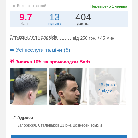
р-н. Вознесенівський
Перевірено
1 червня
9.7
13
404
балів
відгуків
дзвінка
Стрижки для чоловіків
від 250 грн. / 45 мин.
➡️ Усі послуги та ціни (5)
🎁 Знижка 10% за промокодом Barb
26 фото
6 відео
📍
Адреса
Запоріжжя, Сталеваров 12 р-н. Вознесенівський