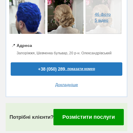
46 фото
5 відео
📍
Адреса
Запоріжжя, Шевченка бульвар, 20 р-н. Олександрівський
+38 (050) 289..
показати номер
Докладніше
Розмістити послуги
Потрібні клієнти?