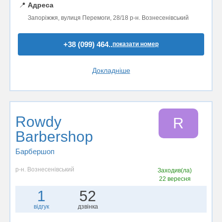
📍
Адреса
Запоріжжя, вулиця Перемоги, 28/18 р-н. Вознесенівський
+38 (099) 464..
показати номер
Докладніше
Rowdy
R
Barbershop
Барбершоп
р-н. Вознесенівський
Заходив(ла)
22 вересня
1
52
відгук
дзвінка