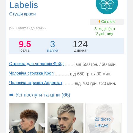
Labelis
Студія краси
Світло є
р-н. Олександрівський
Заходив(ла)
2 дні тому
9.5
3
124
балів
відгука
дзвінка
Стрижка для чоловіків Фейд
від 550 грн. / 30 мин.
Чоловіча стрижка Кроп
від 650 грн. / 30 мин.
Чоловіча стрижка Андеркат
від 700 грн. / 30 мин.
➡️ Усі послуги та ціни (66)
22 фото
1 відео