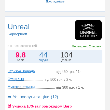
Докладніше
Unreal
Барбершоп
р-н. Вознесенівський
Перевірено
2 червня
9.8
44
104
балів
відгука
дзвінка
Стрижка+борода
від 450 грн. / 1 ч.
Отец+сын
від 500 грн. / 2 ч.
Мужская стрижка
від 300 грн. / 1 ч.
➡️ Усі послуги та ціни (12)
🎁 Знижка 10% за промокодом Barb