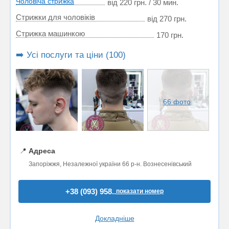
Чоловіча стрижка
від 220 грн. / 30 мин.
Стрижки для чоловіків
від 270 грн.
Стрижка машинкою
170 грн.
➡️ Усі послуги та ціни (100)
66 фото
📍
Адреса
Запоріжжя, Незалежної україни 66 р-н. Вознесенівський
+38 (093) 958..
показати номер
Докладніше