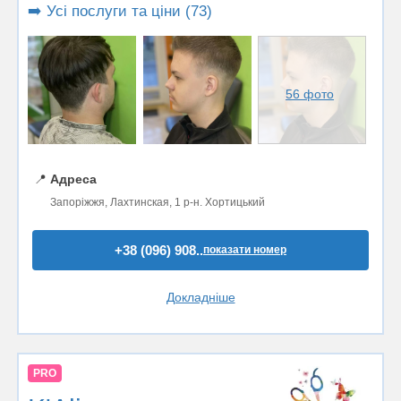
➡️ Усі послуги та ціни (73)
56 фото
📍
Адреса
Запоріжжя, Лахтинская, 1 р-н. Хортицький
+38 (096) 908..
показати номер
Докладніше
PRO