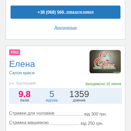
+38 (068) 566..
показати номер
Докладніше
PRO
Елена
Салон краси
р-н. Хортицький
Заходив(ла)
16 липня
9.8
5
1359
балів
відгуків
дзвінків
Стрижки для чоловіків
від 300 грн.
Стрижка машинкою
від 250 грн.