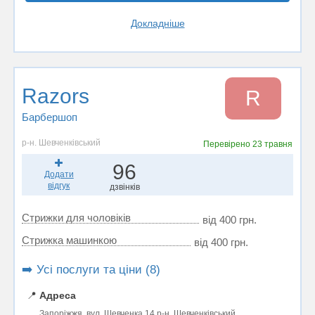
Докладніше
Razors
R
Барбершоп
р-н. Шевченківський
Перевірено
23 травня
96
Додати
відгук
дзвінків
Стрижки для чоловіків
від 400 грн.
Стрижка машинкою
від 400 грн.
➡️ Усі послуги та ціни (8)
📍
Адреса
Запоріжжя, вул. Шевченка 14 р-н. Шевченківський