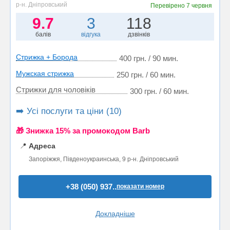
р-н. Дніпровський
Перевірено
7 червня
9.7
3
118
балів
відгука
дзвінків
Стрижка + Борода
400 грн. / 90 мин.
Мужская стрижка
250 грн. / 60 мин.
Стрижки для чоловіків
300 грн. / 60 мин.
➡️ Усі послуги та ціни (10)
🎁 Знижка 15% за промокодом Barb
📍
Адреса
Запоріжжя, Південоукраинська, 9 р-н. Дніпровський
+38 (050) 937..
показати номер
Докладніше