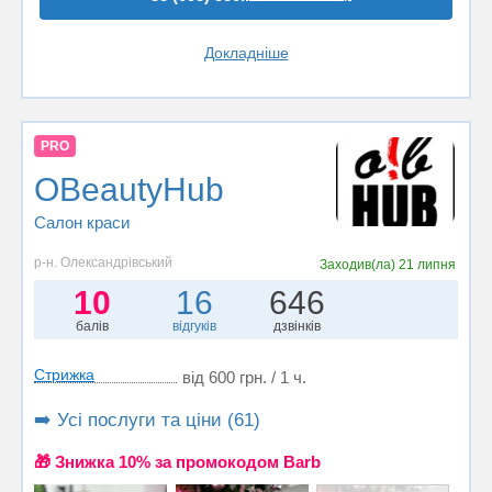
Докладніше
PRO
OBeautyHub
Салон краси
р-н. Олександрівський
Заходив(ла)
21 липня
10
16
646
балів
відгуків
дзвінків
Стрижка
від 600 грн. / 1 ч.
➡️ Усі послуги та ціни (61)
🎁 Знижка 10% за промокодом Barb