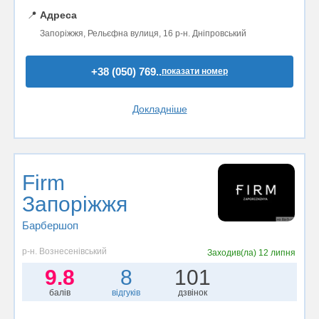
📍
Адреса
Запоріжжя, Рельєфна вулиця, 16 р-н. Дніпровський
+38 (050) 769..
показати номер
Докладніше
Firm
Запоріжжя
Барбершоп
р-н. Вознесенівський
Заходив(ла)
12 липня
9.8
8
101
балів
відгуків
дзвінок