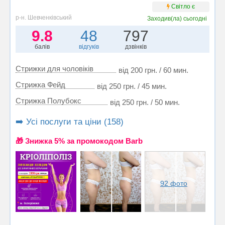
Світло є
р-н. Шевченківський
Заходив(ла)
сьогодні
9.8
48
797
балів
відгуків
дзвінків
Стрижки для чоловіків
від 200 грн. / 60 мин.
Стрижка Фейд
від 250 грн. / 45 мин.
Стрижка Полубокс
від 250 грн. / 50 мин.
➡️ Усі послуги та ціни (158)
🎁 Знижка 5% за промокодом Barb
92 фото