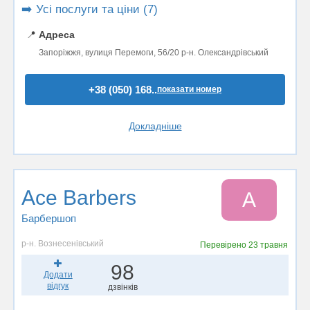
➡️ Усі послуги та ціни (7)
📍
Адреса
Запоріжжя, вулиця Перемоги, 56/20 р-н. Олександрівський
+38 (050) 168..
показати номер
Докладніше
Ace Barbers
A
Барбершоп
р-н. Вознесенівський
Перевірено
23 травня
98
Додати
відгук
дзвінків