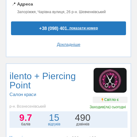
📍
Адреса
Запоріжжя, Чарівна вулиця, 26 р-н. Шевченківський
+38 (098) 401..
показати номер
Докладніше
ilento + Piercing
Point
Салон краси
Світло є
р-н. Вознесенівський
Заходив(ла)
сьогодні
9.7
15
490
балів
відгуків
дзвінків