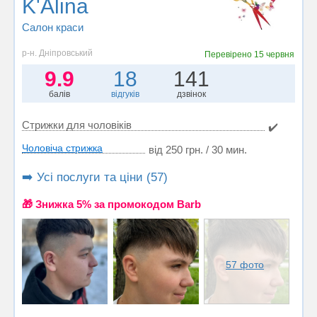
K'Alina
Салон краси
р-н. Дніпровський
Перевірено
15 червня
9.9
18
141
балів
відгуків
дзвінок
Стрижки для чоловіків
✔️
Чоловіча стрижка
від 250 грн. / 30 мин.
➡️ Усі послуги та ціни (57)
🎁 Знижка 5% за промокодом Barb
57 фото