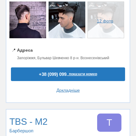
12 фото
📍
Адреса
Запоріжжя, Бульвар Шевченко 8 р-н. Вознесенівський
+38 (099) 099..
показати номер
Докладніше
TBS - M2
T
Барбершоп