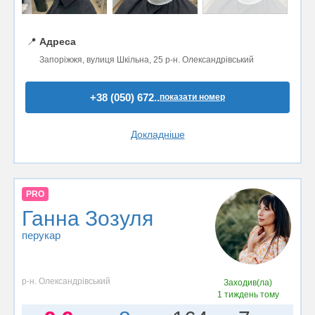
📍
Адреса
Запоріжжя, вулиця Шкільна, 25 р-н. Олександрівський
+38 (050) 672..
показати номер
Докладніше
PRO
Ганна Зозуля
перукар
р-н. Олександрівський
Заходив(ла)
1 тиждень тому