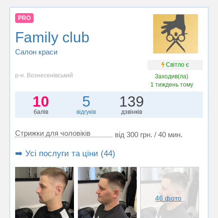
PRO
Family club
Салон краси
Світло є
р-н. Вознесенівський
Заходив(ла)
1 тиждень тому
10
5
139
балів
відгуків
дзвінків
Стрижки для чоловіків
від 300 грн. / 40 мин.
➡️ Усі послуги та ціни (44)
46 фото