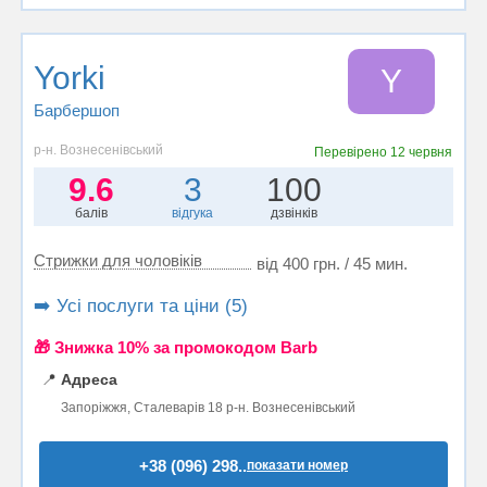
Yorki
Y
Барбершоп
р-н. Вознесенівський
Перевірено
12 червня
9.6
3
100
балів
відгука
дзвінків
Стрижки для чоловіків
від 400 грн. / 45 мин.
➡️ Усі послуги та ціни (5)
🎁 Знижка 10% за промокодом Barb
📍
Адреса
Запоріжжя, Сталеварів 18 р-н. Вознесенівський
+38 (096) 298..
показати номер