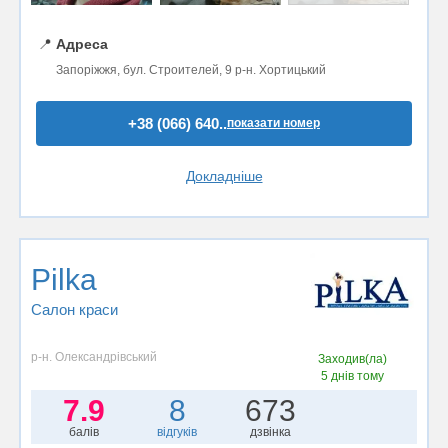
📍
Адреса
Запоріжжя, бул. Строителей, 9 р-н. Хортицький
+38 (066) 640..
показати номер
Докладніше
Pilka
Салон краси
р-н. Олександрівський
Заходив(ла)
5 днів тому
7.9
8
673
балів
відгуків
дзвінка