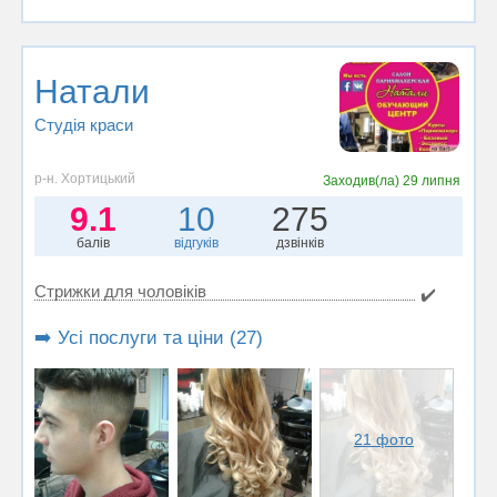
Натали
Студія краси
р-н. Хортицький
Заходив(ла)
29 липня
9.1
10
275
балів
відгуків
дзвінків
Стрижки для чоловіків
✔️
➡️ Усі послуги та ціни (27)
21 фото