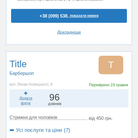
+38 (099) 538..
показати номер
Докладніше
Title
T
Барбершоп
вул. Якова Новицького, 8
Перевірено
23 травня
96
Додати
відгук
дзвінків
Стрижки для чоловіків
від 450 грн.
➡️ Усі послуги та ціни (7)