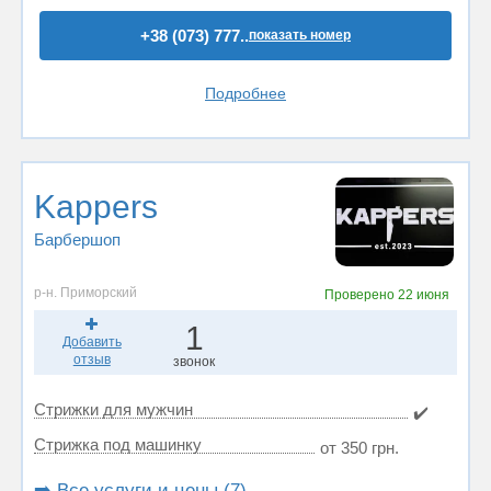
+38 (073) 777..
показать номер
Подробнее
Kappers
Барбершоп
р-н. Приморский
Проверено
22 июня
1
Добавить
отзыв
звонок
Стрижки для мужчин
✔️
Стрижка под машинку
от 350 грн.
➡️ Все услуги и цены (7)