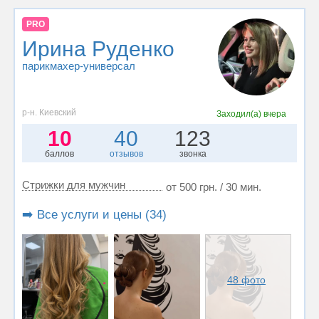
PRO
Ирина Руденко
парикмахер-универсал
р-н. Киевский
Заходил(а)
вчера
10
40
123
баллов
отзывов
звонка
Стрижки для мужчин
от 500 грн. / 30 мин.
➡️ Все услуги и цены (34)
48 фото