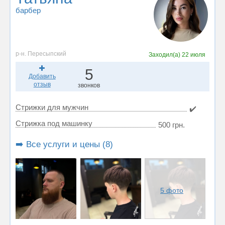
барбер
р-н. Пересыпский
Заходил(а)
22 июля
5
Добавить
отзыв
звонков
Стрижки для мужчин
✔️
Стрижка под машинку
500 грн.
➡️ Все услуги и цены (8)
5 фото