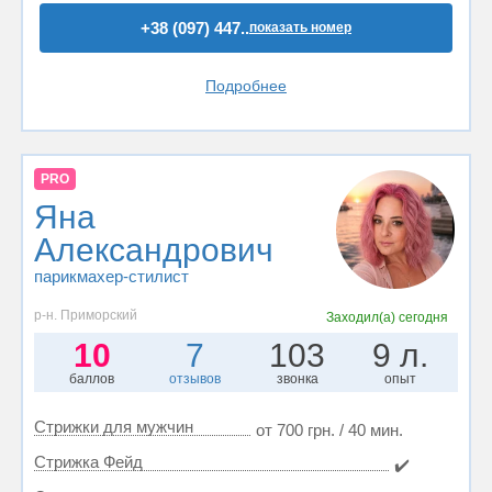
+38 (097) 447..
показать номер
Подробнее
PRO
Яна
Александрович
парикмахер-стилист
р-н. Приморский
Заходил(а)
сегодня
10
7
103
9 л.
баллов
отзывов
звонка
опыт
Стрижки для мужчин
от 700 грн. / 40 мин.
Стрижка Фейд
✔️