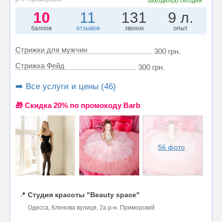
Заходил(а)
сегодня
10
11
131
9 л.
баллов
отзывов
звонок
опыт
Стрижки для мужчин
300 грн.
Стрижка Фейд
300 грн.
➡️ Все услуги и цены (46)
🎁 Cкидка 20% по промокоду Barb
56 фото
📍
Студия красоты "Beauty space"
Одесса, Кленова вулиця, 2а р-н. Приморский