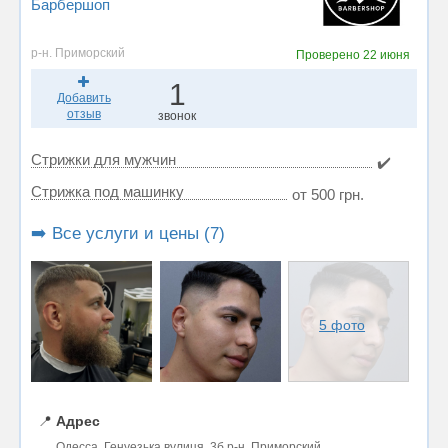
Барбершоп
р-н. Приморский
Проверено
22 июня
1
Добавить
отзыв
звонок
Стрижки для мужчин
✔️
Стрижка под машинку
от 500 грн.
➡️ Все услуги и цены (7)
5 фото
📍
Адрес
Одесса, Генуезька вулиця, 3б р-н. Приморский