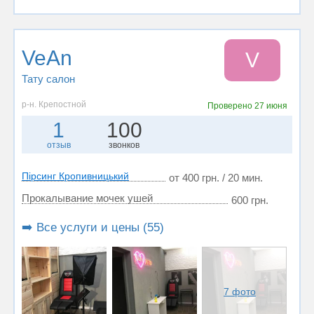
VeAn
V
Тату салон
р-н. Крепостной
Проверено
27 июня
1
100
отзыв
звонков
Пірсинг Кропивницький
от 400 грн. / 20 мин.
Прокалывание мочек ушей
600 грн.
➡️ Все услуги и цены (55)
7 фото