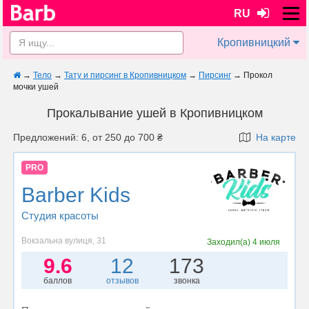
RU
Кропивницкий
→
Тело
→
Тату и пирсинг в Кропивницком
→
Пирсинг
→
Прокол
мочки ушей
Прокалывание ушей в Кропивницком
Предложений: 6, от 250 до 700 ₴
На карте
PRO
Barber Kids
Студия красоты
Вокзальна вулиця, 31
Заходил(а)
4 июля
9.6
12
173
баллов
отзывов
звонка