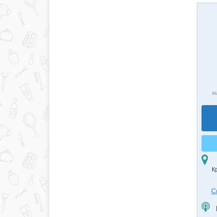
н
К
С