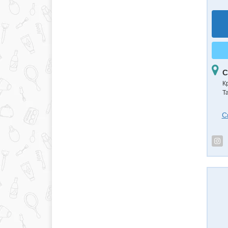
С
К
Та
С