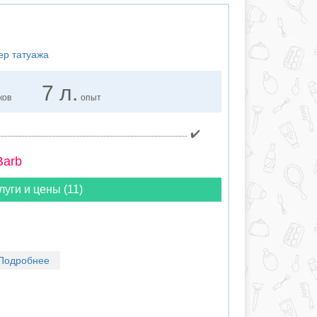
ер татуажа
7 л.
ков
опыт
✔️
Barb
луги и цены (11)
Подробнее