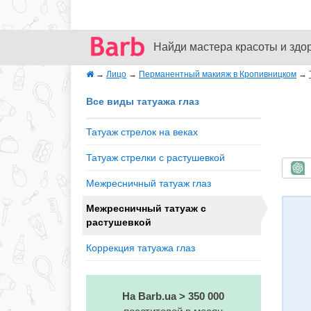
Найди мастера красоты и здо
→
Лицо
→
Перманентный макияж в Кропивницком
→
Все виды татуажа глаз
Татуаж стрелок на веках
Татуаж стрелки с растушевкой
Б
Межресничный татуаж глаз
Межресничный татуаж с
растушевкой
Коррекция татуажа глаз
На Barb.ua > 350 000