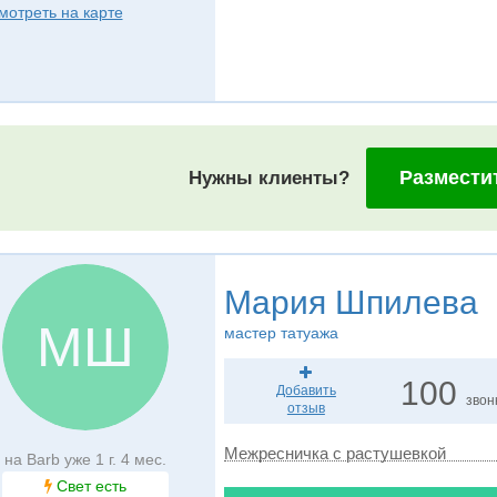
мотреть на карте
Размести
Нужны клиенты?
Мария Шпилева
МШ
мастер татуажа
100
Добавить
звон
отзыв
Межресничка с растушевкой
на Barb уже 1 г. 4 мес.
Свет есть