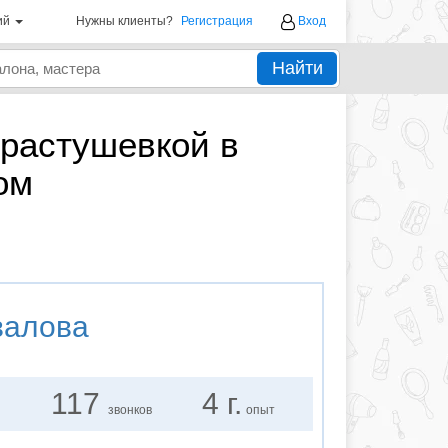
ий
Нужны клиенты?
Регистрация
Вход
Найти
растушевкой в
ом
валова
117
4 г.
звонков
опыт