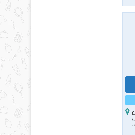
С
К
С