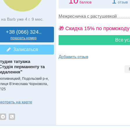
10
1
баллов
отзыв
Межресничка с растушевкой
на Barb уже 4 г. 9 мес.
🎁 Cкидка 15% по промокоду
+38 (066) 324..
показать номер
Все ус
Записаться
Добавить отзыв
тудия татуажа
Студія перманенту та
идалення"
ропивницкий, Подольский р-н,
улиця Вʼячеслава Чорновола,
7/25
мотреть на карте