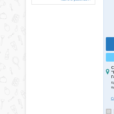
С
"
Г
К
в
С