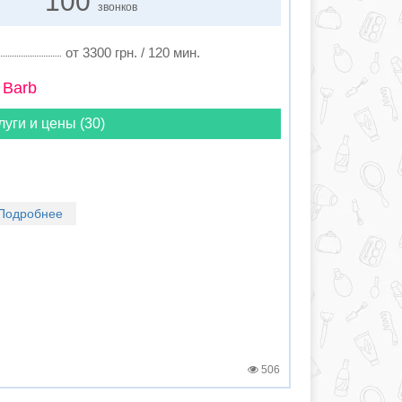
100
звонков
от 3300 грн. / 120 мин.
 Barb
луги и цены (30)
Подробнее
506