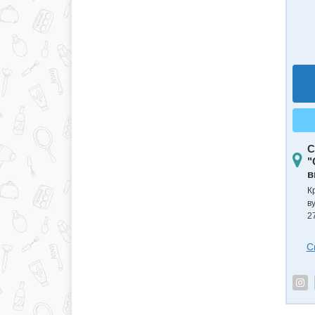
С
"
в
К
в
2
С