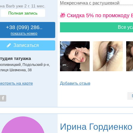
Межресничка с растушевкой
на Barb уже 2 г. 11 мес.
Полная запись
🎁 Cкидка 5% по промокоду 
+38 (099) 286..
Все ус
показать номер
Записаться
тудия татуажа
ропивницкий, Подольский р-н,
улиця Шевченка, 38
Добавить отзыв
мотреть на карте
Ирина Гордиенко