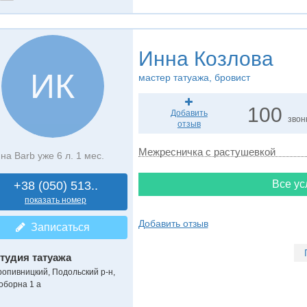
Инна Козлова
ИК
мастер татуажа, бровист
100
Добавить
звон
отзыв
Межресничка с растушевкой
на Barb уже 6 л. 1 мес.
Все ус
+38 (050) 513..
показать номер
Добавить отзыв
Записаться
тудия татуажа
ропивницкий, Подольский р-н,
оборна 1 а