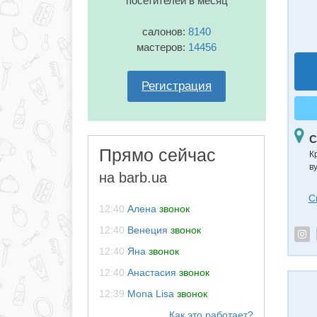
посетителей в месяц
салонов:
8140
мастеров:
14456
Регистрация
С
Прямо сейчас
К
в
на barb.ua
С
12:40
Алена
звонок
12:40
Венеция
звонок
12:40
Яна
звонок
12:40
Анастасия
звонок
12:39
Mona Lisa
звонок