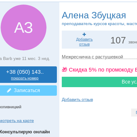
Алена Збуцкая
АЗ
преподаватель курсов красоты, маст
107
Добавить
звон
отзыв
Межресничка с растушевкой
а Barb уже 11 мес. 3 нед.
🎁 Cкидка 5% по промокоду 
+38 (050) 143..
показать номер
Все ус
Записаться
Добавить отзыв
ропивницкий
мотреть на карте
Консультирую онлайн