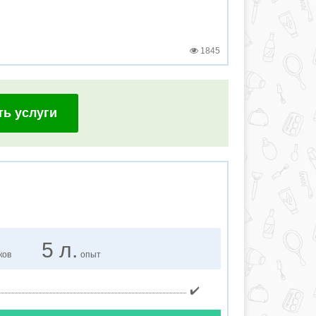
1845
ть услуги
5 л.
ков
опыт
✔️