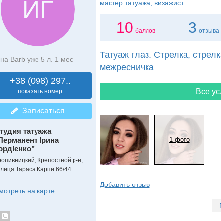
ИГ
мастер татуажа, визажист
10
3
баллов
отзыва
Татуаж глаз. Стрелка, стрелк
на Barb уже 5 л. 1 мес.
межресничка
+38 (098) 297..
Все ус
показать номер
Записаться
тудия татуажа
Перманент Ірина
1 фото
ордієнко"
ропивницкий, Крепостной р-н,
улиця Тараса Карпи 66/44
Добавить отзыв
мотреть на карте