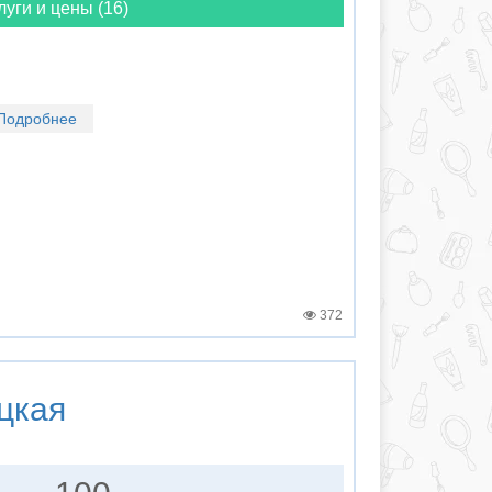
луги и цены (16)
Подробнее
372
цкая