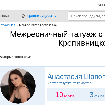
Русск
ровья
Кропивницкий
Татуаж глаз
→
Межресничка с растушевкой
Межресничный татуаж с 
Кропивницк
ыстрый поиск с GPT
Анастасия Шапо
мастер татуажа, тату мастер
10
3
баллов
отзыва