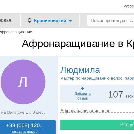
Русск
ровья
Кропивницкий
Афронаращивание
Афронаращивание в К
Людмила
Л
мастер по наращиванию волос, пар
107
Добавить
звон
отзыв
Афронаращивание волос
на Barb уже 1 г. 3 мес.
Все ус
+38 (068) 120..
показать номер