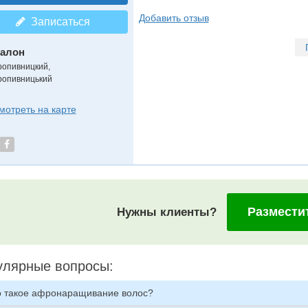
Добавить отзыв
Записаться
алон
ропивницкий,
ропивницький
мотреть на карте
Размести
Нужны клиенты?
улярные вопросы:
о такое афронаращивание волос?