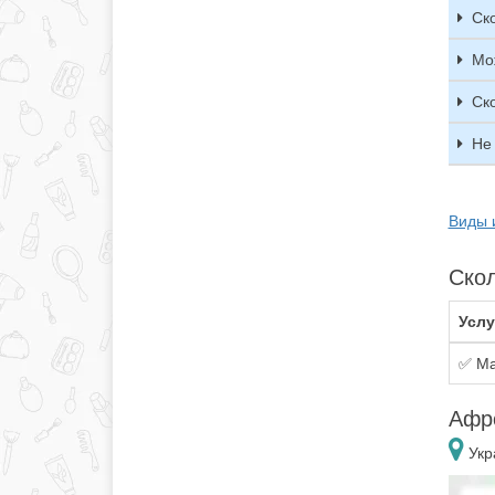
Ск
Мо
Ск
Не
Виды 
Скол
Услу
✅ Ма
Афр
Укр