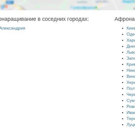
наращивание в соседних городах:
Афронар
Александрия
Кие
Оде
Хар
Дне
Льв
Зап
Кри
Ник
Вин
Хер
Пол
Чер
Сум
Ров
Ива
Тер
Луц