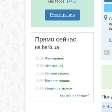
мастеров:
14459
Регистрация
С
К
К
Прямо сейчас
С
на barb.ua
15:56
Фея
звонок
15:56
Altis
звонок
15:55
Лильян
звонок
15:55
Barbara
звонок
15:55
Людмила
звонок
Поп
Чт