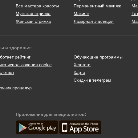
Все мастера красоты
Перманентный макияж
Ма
Мужская стрижка
Макияж
Тат
Женская стрижка
Лазерная эпиляция
Ма
ты и здоровья:
ботает рейтинг
Обучающие программы
ика использования cookie
Хештеги
с-ответ
Карта
Скидки в телеграм
очник процедур
Приложения для специалистов: