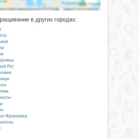
ащивание в других городах:
в
сса
ьков
пр
ов
орожье
вой Рог
олаев
ница
сон
тава
кассы
ы
но
но-Франковск
нополь
к