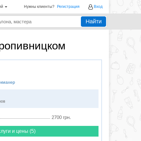
ий
Нужны клиенты?
Регистрация
Вход
Найти
ропивницком
икмахер
ков
2700 грн.
луги и цены (5)