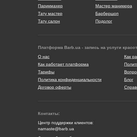
Парикмахер
Мастер маникюра
Тату мастер
Барбершоп
Тату салон
Подолог
Платформа Barb.ua - запись на услуги красо
О нас
Как ра
Как работает платформа
Полит
Тарифы
Вопро
Политика конфиденциальности
Блог
Договор оферты
Справ
Контакты:
Центр поддержки клиентов:
namaste@barb.ua