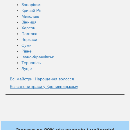
Запоріжжя
Кривий Ріг
Миколаїв
Вінниця
Херсон
Полтава
Черкаси
Суми
Рівне
Івано-Франківськ
Тернопіль
Луцьк
Всі майстри: Нарощення волосся
Всі салони краси у Кропивницькому
Знижки до 80% від салонів і майстрів!