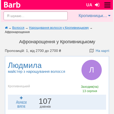
UA
Кропивницький
→
Волосся
→
Нарощування волосся у Кропивницькому
→
Афронарощення
Афронарощення у Кропивницькому
Пропозицій: 1, від 2700 до 2700 ₴
На карті
Людмила
Л
майстер з нарощування волосся
Кропивницький
Заходив(ла)
13 серпня
107
Додати
відгук
дзвінків