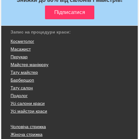
Запис на процедури краси:
Косметолог
Масажист
Перукар
Майстер манікюру
Тату майстер
Барбершоп
Тату салон
Подолог
Усі салони краси
Усі майстри краси
Чоловіча стрижка
Жіноча стрижка