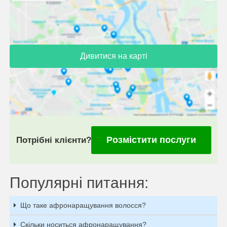
Дивитися на карті
Розмістити послуги
Потрібні клієнти?
Популярні питання:
Що таке афронаращування волосся?
Скільки носиться афронаращування?