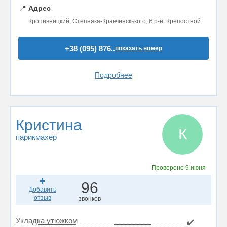
📍
Адрес
Кропивницкий, Степняка-Кравчинскького, 6 р-н. Крепостной
+38 (095) 876..
показать номер
Подробнее
Кристина
К
парикмахер
Проверено
9 июня
96
Добавить
отзыв
звонков
Укладка утюжком
✔️