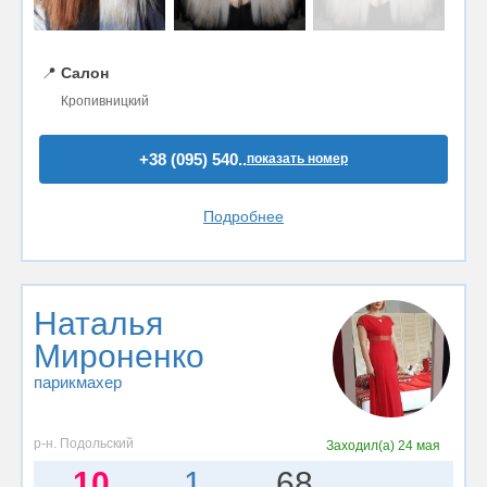
📍
Салон
Кропивницкий
+38 (095) 540..
показать номер
Подробнее
Наталья
Мироненко
парикмахер
р-н. Подольский
Заходил(а)
24 мая
10
1
68