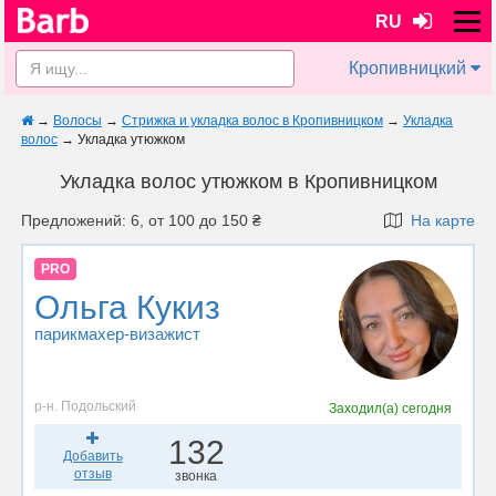
RU
Кропивницкий
→
Волосы
→
Стрижка и укладка волос в Кропивницком
→
Укладка
волос
→
Укладка утюжком
Укладка волос утюжком в Кропивницком
Предложений: 6, от 100 до 150 ₴
На карте
PRO
Ольга Кукиз
парикмахер-визажист
р-н. Подольский
Заходил(а)
сегодня
132
Добавить
отзыв
звонка