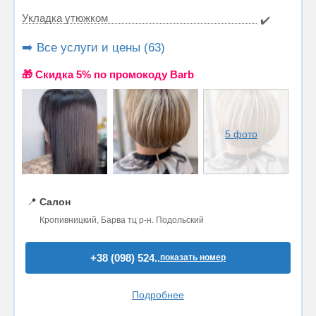
Укладка утюжком
✔️
➡️ Все услуги и цены (63)
🎁 Cкидка 5% по промокоду Barb
5 фото
📍
Салон
Кропивницкий, Барва тц р-н. Подольский
+38 (098) 524..
показать номер
Подробнее