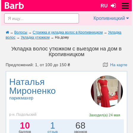
RU
Кропивницкий
→
Волосы
→
Стрижка и укладка волос в Кропивницком
→
Укладка
волос
→
Укладка утюжком
→
На дому
Укладка волос утюжком с выездом на дом в
Кропивницком
Предложений: 1, от 100 до 150 ₴
На карте
Наталья
Мироненко
парикмахер
р-н. Подольский
Заходил(а)
24 мая
10
1
68
баллов
отзыв
звонков