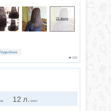
21 фото
Подробнее
200
12 л.
нка
опыт