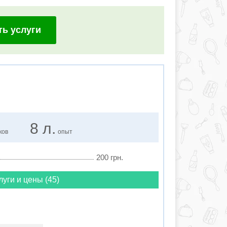
ть услуги
8 л.
ков
опыт
200 грн.
луги и цены (45)