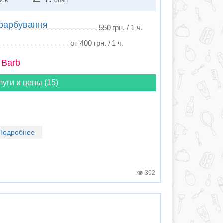
ков
опыт
+фарбування
550 грн. / 1 ч.
от 400 грн. / 1 ч.
 Barb
луги и цены (15)
Подробнее
392