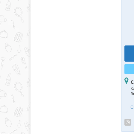
С
К
В
С