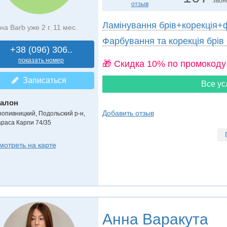
звон
отзыв
Ламінування брів+корекція
на Barb уже 2 г. 11 мес.
Фарбування та корекція брів
+38 (096) 306..
показать номер
🎁 Cкидка 10% по промокоду
Записаться
Все ус
алон
Добавить отзыв
ропивницкий, Подольский р-н,
араса Карпи 74/35
мотреть на карте
Анна Варакута