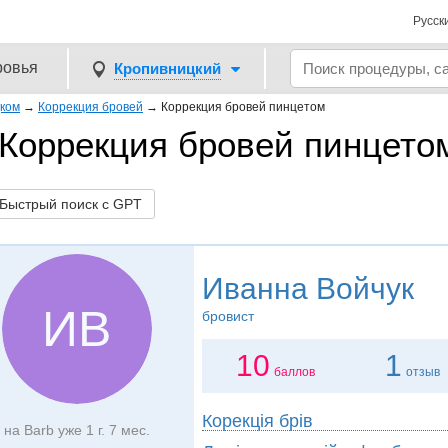
Русск
ровья
Кропивницкий
цком
→
Коррекция бровей
→
Коррекция бровей пинцетом
Коррекция бровей пинцето
ыстрый поиск с GPT
Иванна Войчук
ИВ
бровист
10
1
баллов
отзыв
Корекція брів
на Barb уже 1 г. 7 мес.