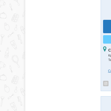
С
К
Т
С