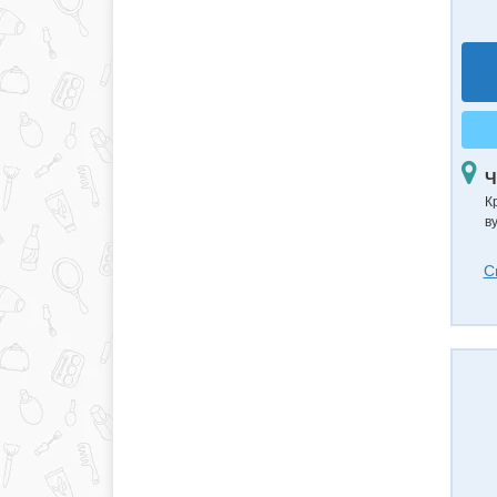
Ч
К
в
С