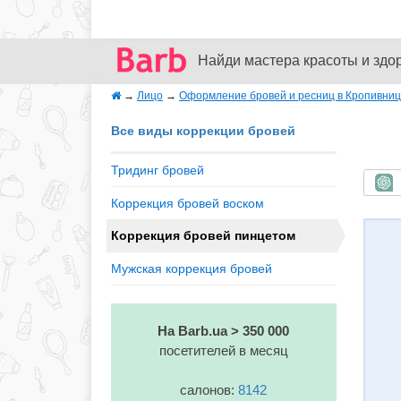
Найди мастера красоты и здо
→
Лицо
→
Оформление бровей и ресниц в Кропивни
Все виды коррекции бровей
Тридинг бровей
Б
Коррекция бровей воском
Коррекция бровей пинцетом
Мужская коррекция бровей
На Barb.ua > 350 000
посетителей в месяц
салонов:
8142