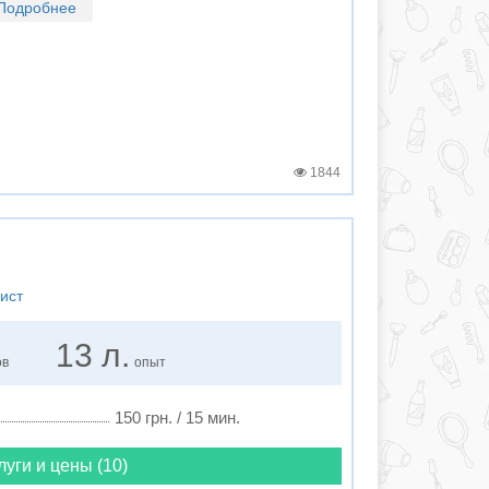
Подробнее
1844
ист
13 л.
ов
опыт
150 грн. / 15 мин.
луги и цены (10)