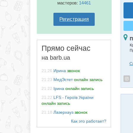
мастеров:
14461
Регистрация
П
К
Прямо сейчас
П
на barb.ua
С
21:26
Ирина
звонок
21:23
МедЭстет
онлайн запись
21:22
Ірина
онлайн запись
21:22
LFS - Героїв України
онлайн запись
21:18
Лазерхауз
звонок