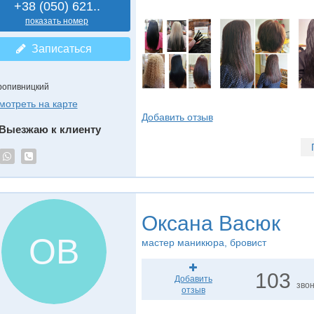
+38 (050) 621..
показать номер
Записаться
ропивницкий
мотреть на карте
Добавить отзыв
Выезжаю к клиенту
Оксана Васюк
ОВ
мастер маникюра, бровист
103
Добавить
зво
отзыв