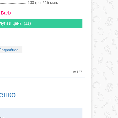
100 грн. / 15 мин.
 Barb
луги и цены (11)
Подробнее
127
енко
ков