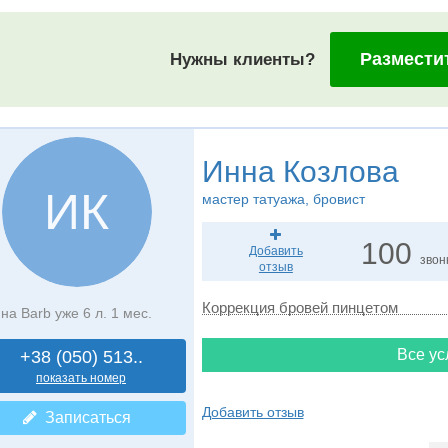
Размести
Нужны клиенты?
Инна Козлова
ИК
мастер татуажа, бровист
100
Добавить
звон
отзыв
Коррекция бровей пинцетом
на Barb уже 6 л. 1 мес.
Все ус
+38 (050) 513..
показать номер
Добавить отзыв
Записаться