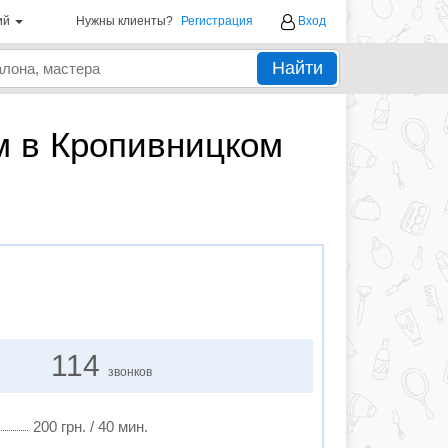
ий
Нужны клиенты?
Регистрация
Вход
Найти
м в Кропивницком
114
звонков
200 грн. / 40 мин.