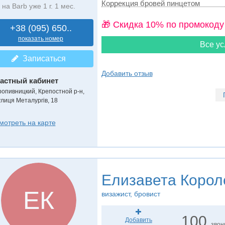
Коррекция бровей пинцетом
на Barb уже 1 г. 1 мес.
🎁 Cкидка 10% по промокоду
+38 (095) 650..
показать номер
Все ус
Записаться
Добавить отзыв
астный кабинет
ропивницкий, Крепостной р-н,
улиця Металургів, 18
мотреть на карте
Елизавета Корол
ЕК
визажист, бровист
100
Добавить
звон