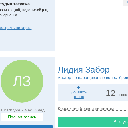
тудия татуажа
ропивницкий, Подольский р-н,
оборна 1 а
мотреть на карте
Лидия Забор
ЛЗ
мастер по наращиванию волос, бров
12
Добавить
звонк
отзыв
Коррекция бровей пинцетом
а Barb уже 2 мес. 3 нед.
Полная запись
Все ус