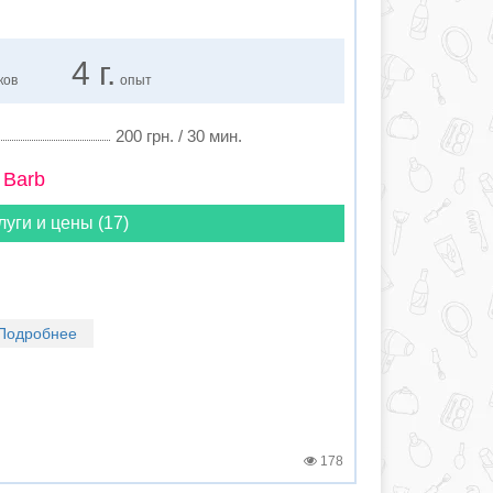
4 г.
ков
опыт
200 грн. / 30 мин.
 Barb
луги и цены (17)
Подробнее
178