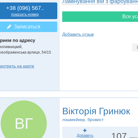
Ламінування вій з фарбуван
+38 (096) 567..
показать номер
Все ус
Записаться
Добавить отзыв
рием по адресу
ропивницкий,
реображенська вулиця, 54/15
мотреть на карте
Вікторія Гринюк
ВГ
лэшмейкер, бровист
107
Добавить