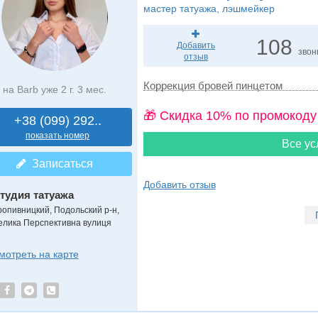
мастер татуажа, лэшмейкер
108
Добавить
звон
отзыв
Коррекция бровей пинцетом
на Barb уже 2 г. 3 мес.
🎁 Cкидка 10% по промокоду
+38 (099) 292..
показать номер
Все ус
Записаться
Добавить отзыв
тудия татуажа
ропивницкий, Подольский р-н,
елика Перспективна вулиця
мотреть на карте