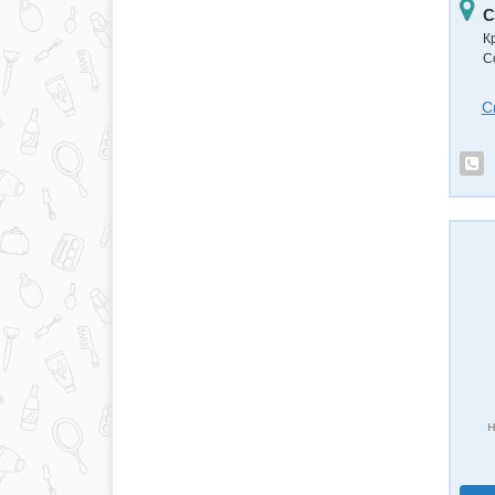
С
К
С
С
н