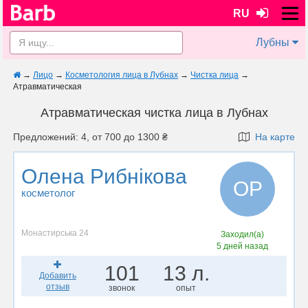
RU
Лубны
→
Лицо
→
Косметология лица в Лубнах
→
Чистка лица
→
Атравматическая
Атравматическая чистка лица в Лубнах
Предложений: 4, от 700 до 1300 ₴
На карте
Олена Рибнікова
ОР
косметолог
Монастирська 24
Заходил(а)
5 дней назад
101
13 л.
Добавить
отзыв
звонок
опыт