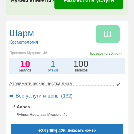
Разместить услуги
Нужны клиенты?
Шарм
Ш
Косметология
Ярослава Мудрого, 46
Проверено
20 июня
10
1
100
баллов
отзыв
звонков
Атравматическая чистка лица
✔️
➡️ Все услуги и цены (132)
📍
Адрес
Лубны, Ярослава Мудрого, 46
+38 (099) 426..
показать номер