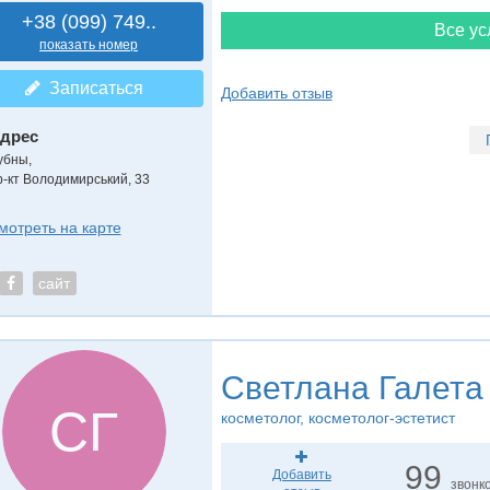
+38 (099) 749..
Все ус
показать номер
Записаться
Добавить отзыв
дрес
убны
,
р-кт Володимирський, 33
мотреть на карте
сайт
Светлана Галета
СГ
косметолог, косметолог-эстетист
99
Добавить
звонк