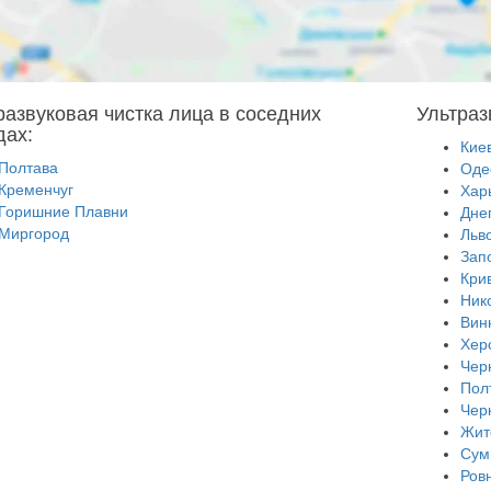
развуковая чистка лица в соседних
Ультраз
дах:
Кие
Полтава
Оде
Кременчуг
Хар
Горишние Плавни
Дне
Миргород
Льв
Зап
Кри
Ник
Вин
Хер
Чер
Пол
Чер
Жит
Сум
Ров