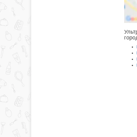
Ульт
горо