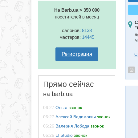
На Barb.ua > 350 000
посетителей в месяц
С
"
салонов:
8138
Л
мастеров:
14445
М
Регистрация
С
Прямо сейчас
на barb.ua
06:27
Ольга
звонок
06:27
Алексей Вадимович
звонок
06:26
Валерия Лобода
звонок
06:26
El Studio
звонок