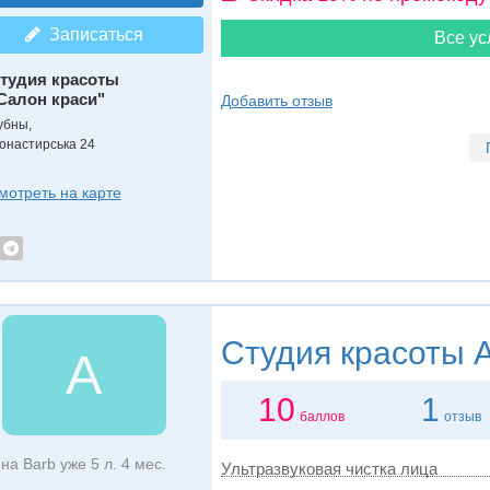
Записаться
Все ус
тудия красоты
Салон краси"
Добавить отзыв
убны,
онастирська 24
мотреть на карте
Студия красоты
А
А
10
1
баллов
отзыв
на Barb уже 5 л. 4 мес.
Ультразвуковая чистка лица