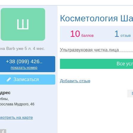
Косметология
Ша
Ш
10
1
баллов
отзыв
на Barb уже 5 л. 4 мес.
Ультразвуковая чистка лица
+38 (099) 426..
Все усл
показать номер
Записаться
Добавить отзыв
дрес
убны
,
рослава Мудрого, 46
мотреть на карте