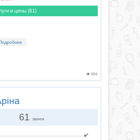
луги и цены (61)
Подробнее
494
ріна
61
звонок
✔️