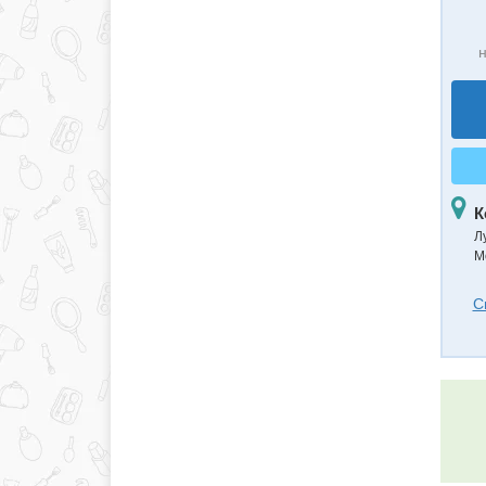
н
К
Л
М
С