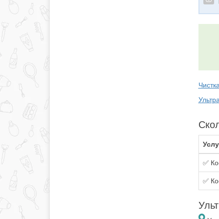
Чистк
Ультр
Скол
Услу
✅ Ко
✅ Ко
Ульт