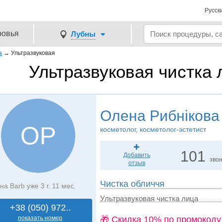
Русск
ровья
Лубны
а
→
Ультразвуковая
Ультразвуковая чистка 
Олена Рибнікова
ОР
косметолог, косметолог-эстетист
101
Добавить
зво
отзыв
Чистка обличчя
на Barb уже 3 г. 11 мес.
Ультразвуковая чистка лица
+38 (050) 972..
показать номер
🎁 Cкидка 10% по промокоду