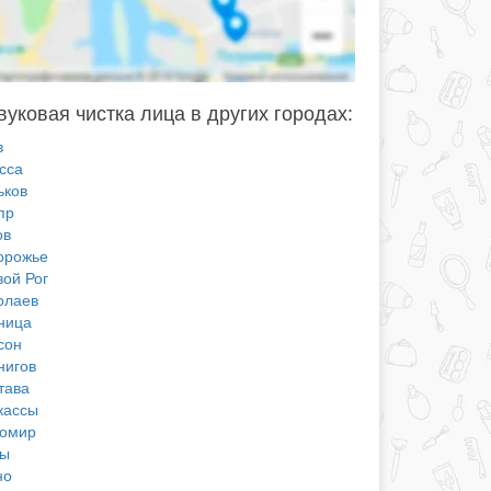
вуковая чистка лица в других городах:
в
сса
ьков
пр
ов
орожье
вой Рог
олаев
ница
сон
нигов
тава
кассы
омир
ы
но