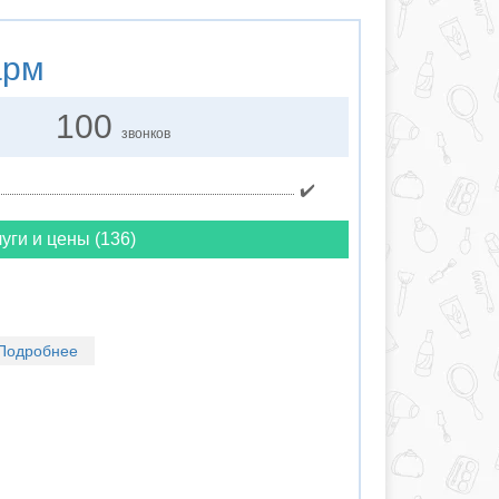
рм
100
звонков
✔️
уги и цены (136)
Подробнее