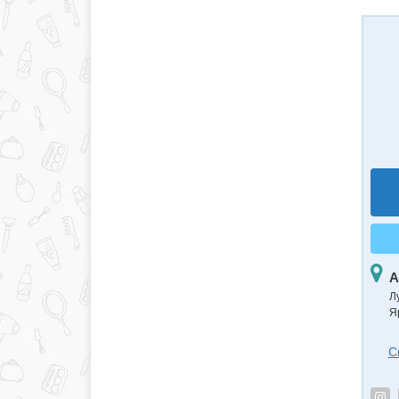
А
Л
Я
С