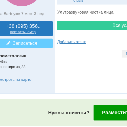
отзыв
Ультразвуковая чистка лица
а Barb уже 7 мес. 3 нед.
Все ус
+38 (095) 356..
показать номер
Добавить отзыв
Записаться
осметология
убны,
онастирська, 88
мотреть на карте
Размести
Нужны клиенты?