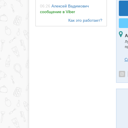
06:26
Алексей Вадимович
сообщение в Viber
А
Л
п
С