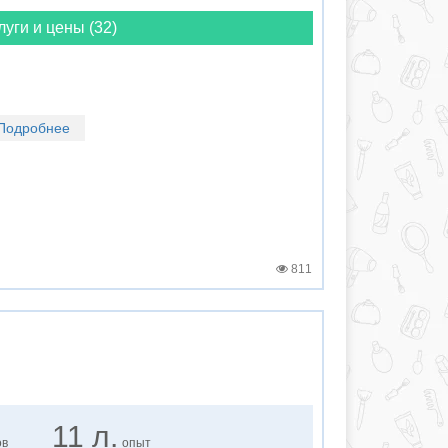
луги и цены (32)
Подробнее
811
11 л.
ов
опыт