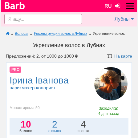
RU
Лубны
→
Волосы
→
Реконструкция волос в Лубнах
→
Укрепление волос
Укрепление волос в Лубнах
Предложений: 2, от 1000 до 1000 ₴
На карте
PRO
Ірина Іванова
парикмахер-колорист
Монастирська,50
Заходил(а)
4 дня назад
10
2
4
баллов
отзыва
звонка