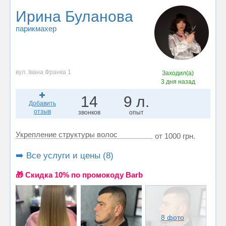
Ирина Буланова
парикмахер
вул. Івана Франка 1
Заходил(а)
3 дня назад
14
9 л.
Добавить
отзыв
звонков
опыт
Укрепление структуры волос
от 1000 грн.
➡️ Все услуги и цены (8)
🎁 Cкидка 10% по промокоду Barb
8 фото