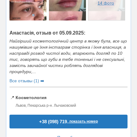
14 фото
Анастасія, отзыв от 05.09.2025:
Найгірший косметологічний центр в якому була, все що
нашумівше це їхня інстаграм сторінка і їхня власниця, а
насправді розвод чистої води, впарюють догляд по 10
тис, говорять що губи в тебе тоненькі і не сексуальні,
замість звичайної чистки роблять доглядові
процедури,...
Все отзывы (1) ➡️
📍
Косметология
Львов, Пекарська р-н. Лычаковский
+38 (098) 719..
показать номер