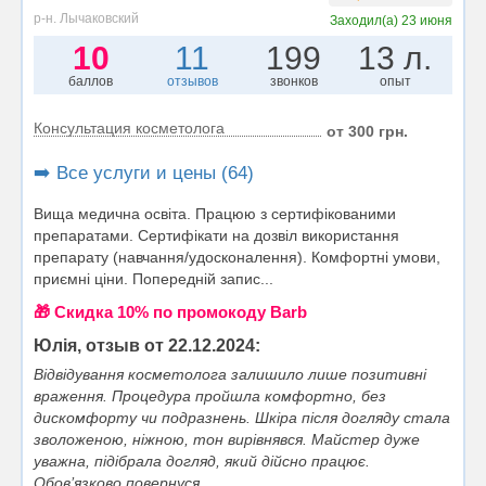
р-н. Лычаковский
Заходил(а)
23 июня
10
11
199
13 л.
баллов
отзывов
звонков
опыт
Консультация косметолога
от 300 грн.
➡️ Все услуги и цены (64)
Вища медична освіта. Працюю з сертифікованими
препаратами. Сертифікати на дозвіл використання
препарату (навчання/удосконалення). Комфортні умови,
приємні ціни. Попередній запис...
🎁 Cкидка 10% по промокоду Barb
Юлія, отзыв от 22.12.2024:
Відвідування косметолога залишило лише позитивні
враження. Процедура пройшла комфортно, без
дискомфорту чи подразнень. Шкіра після догляду стала
зволоженою, ніжною, тон вирівнявся. Майстер дуже
уважна, підібрала догляд, який дійсно працює.
Обов’язково повернуся...