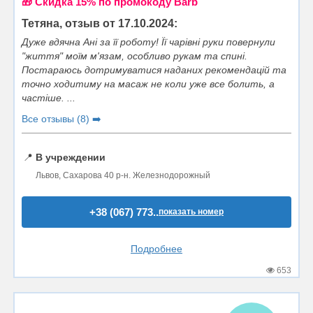
🎁 Cкидка 15% по промокоду Barb
Тетяна, отзыв от 17.10.2024:
Дуже вдячна Ані за її роботу! Її чарівні руки повернули
"життя" моїм м'язам, особливо рукам та спині.
Постараюсь дотримуватися наданих рекомендацій та
точно ходитиму на масаж не коли уже все болить, а
частіше. ...
Все отзывы (8) ➡️
📍
В учреждении
Львов, Сахарова 40 р-н. Железнодорожный
+38 (067) 773..
показать номер
Подробнее
653