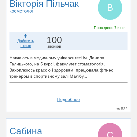
Вікторія Пільчак
В
косметолог
Проверено
7 июня
100
Добавить
отзыв
звонков
Навчаюсь в медичному університеті ім. Данила
Галицького, на 5 курсі, факультет стоматологія.
Захоплююсь красою і здоровям, працювала фітнес
тренером в спортивному залі Малібу...
Подробнее
532
Сабина
С