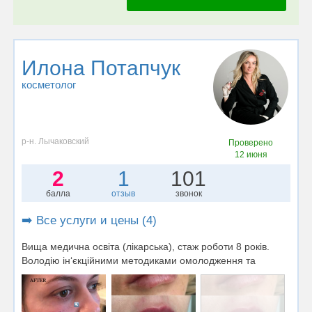
Илона Потапчук
косметолог
р-н. Лычаковский
Проверено
12 июня
2
1
101
балла
отзыв
звонок
➡️ Все услуги и цены (4)
Вища медична освіта (лікарська), стаж роботи 8 років.
Володію ін‘єкційними методиками омолодження та