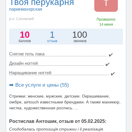
Твоя перукарня
Т
парикмахерская
р-н. Сиховский
Проверено
14 июня
10
1
100
баллов
отзыв
звонков
Снятие гель лака
✔️
Дизайн ногтей
✔️
Наращивание ногтей
✔️
➡️ Все услуги и цены (55)
Стрижки: женские, мужские, детские. Окрашивание,
омбре, airtouch известными брендами. А также маникюр,
чистка, художественная роспись. ...
Ростислав Антошик, отзыв от 05.02.2025:
Сподобалась пропозиція стрижки і її реалізація.