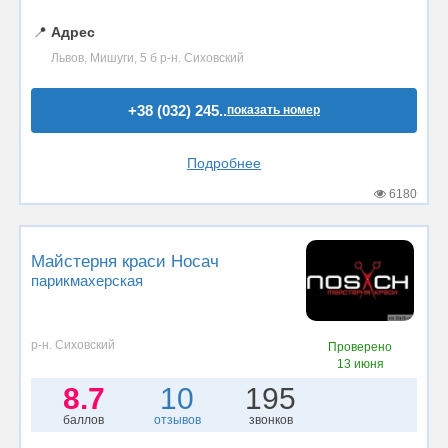
📍
Адрес
Львов, Мишуги, 5 б р-н. Сиховский
+38 (032) 245..
показать номер
Подробнее
6180
Майстерня краси Носач
парикмахерская
р-н. Сиховский
Проверено
13 июня
8.7
10
195
баллов
отзывов
звонков