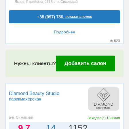
Львов, Стрийська, 111В р-н. Сиховский
+38 (097) 786..
показать номер
Подробнее
623
Добавить салон
Нужны клиенты?
Diamond Beauty Studio
парикмахерская
р-н. Сиховский
Заходил(а)
13 июля
9.7
14
1152