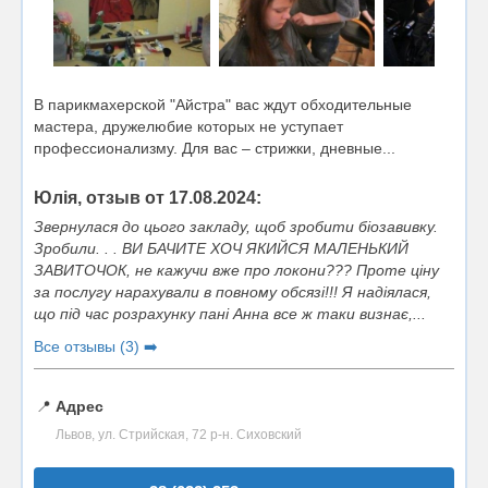
В парикмахерской "Айстра" вас ждут обходительные
мастера, дружелюбие которых не уступает
профессионализму. Для вас – стрижки, дневные...
Юлія, отзыв от 17.08.2024:
Звернулася до цього закладу, щоб зробити біозавивку.
Зробили. . . ВИ БАЧИТЕ ХОЧ ЯКИЙСЯ МАЛЕНЬКИЙ
ЗАВИТОЧОК, не кажучи вже про локони??? Проте ціну
за послугу нарахували в повному обсязі!!! Я надіялася,
що під час розрахунку пані Анна все ж таки визнає,...
Все отзывы (3) ➡️
📍
Адрес
Львов, ул. Стрийская, 72 р-н. Сиховский