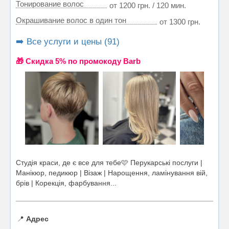
Тонирование волос
от 1200 грн. / 120 мин.
Окрашивание волос в один тон
от 1300 грн.
➡️ Все услуги и цены (91)
🎁 Cкидка 5% по промокоду Barb
Студія краси, де є все для тебе🩷 Перукарські послуги |
Манікюр, педикюр | Візаж | Нарощення, ламінування вій,
брів | Корекція, фарбування...
📍
Адрес