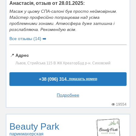
Анастасія, отзыв от 28.01.2025:
Масаж у цьому СПА-салоні був просто неймовірним.
Майстер професійно попрацював над усіма
проблемними зонами. Атмосфера дуже затишна і
розслабляюча. Рекомендую всім.
Все отзывы (14) ➡️
📍
Адрес
Львов, Стрийська 115 В ЖК КреаторБуд р-н. Сиховский
+38 (096) 314..
показать номер
Подробнее
19554
Beauty Park
парикмахерская