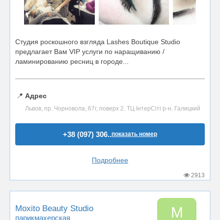
Студия роскошного взгляда Lashes Boutique Studio
предлагает Вам VIP услуги по наращиванию /
ламинированию ресниц в городе...
📍
Адрес
Львов, пр. Чорновола, 67г, поверх 2​. ТЦ ІнтерСіті р-н. Галицкий
+38 (097) 306..
показать номер
Подробнее
2913
Moxito Beauty Studio
M
парикмахерская