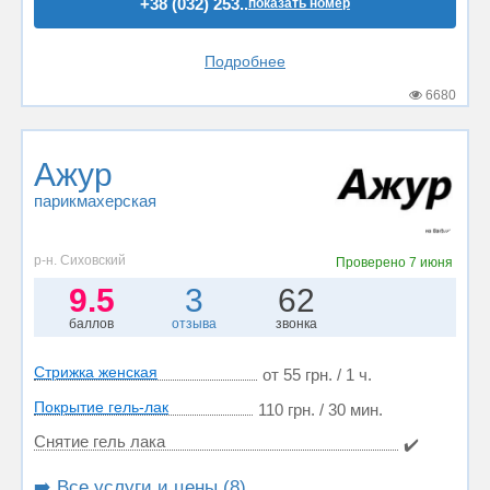
+38 (032) 253..
показать номер
Подробнее
6680
Ажур
парикмахерская
р-н. Сиховский
Проверено
7 июня
9.5
3
62
баллов
отзыва
звонка
Стрижка женская
от 55 грн. / 1 ч.
Покрытие гель-лак
110 грн. / 30 мин.
Снятие гель лака
✔️
➡️ Все услуги и цены (8)