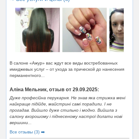
В салоне «Ажур» вас ждут все виды востребованных
имиджевых услуг – от ухода за прической до нанесения
перманентного...
Аліна Мельник, отзыв от 29.09.2025:
Дуже професійна перукарня. Не знав яка стрижка мені
найкраще підійде, майстрині самі порадили. І не
прогадав. Вийшло дуже стильно і модно. Вийшла з
салону вхорошому і піднесеному настрої долати нові
вершини...
Все отзывы (3) ➡️