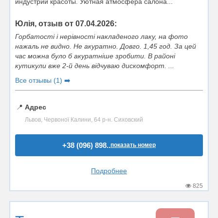
индустрии красоты. Уютная атмосфера салона...
Юлія, отзыв от 07.04.2026:
Горбатості і нерівності накладеного лаку, на фото
нажаль не видно. Не акуратно. Довго. 1,45 год. За цей
час можна було б акуратніше зробити. В районі
кутикули вже 2-й день відчуваю дискомфорт. ...
Все отзывы (1) ➡️
📍
Адрес
Львов, Червоної Калини, 64 р-н. Сиховский
+38 (096) 898..
показать номер
Подробнее
825