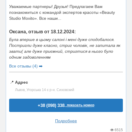
Уважаемые партнеры! Друзья! Предлагаем Вам
познакомиться с командой экспертов красоты «Beauty
Studio Moxito». Все наши...
Оксана, отзыв от 18.12.2024:
Була вперше в цьому салоні і мені дуже сподобалося.
Постригли дуже класно, стриг чоловік, не запитала як
звати( але дуже приємний, стригтися в нього було
одним задоволенням
Все отзывы (4) ➡️
📍
Адрес
Львов, Угорська 14 є р-н. Сиховский
+38 (098) 338..
показать номер
Подробнее
6515