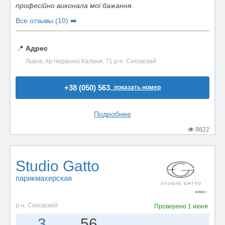
професійно виконала мої бажання.
Все отзывы (10) ➡️
📍
Адрес
Львов, пр.Червоної Калини, 71 р-н. Сиховский
+38 (050) 563..
показать номер
Подробнее
9822
Studio Gatto
парикмахерская
р-н. Сиховский
Проверено
1 июня
3
56