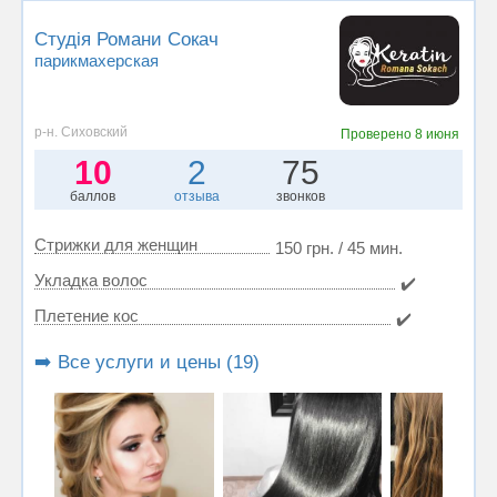
Студія Романи Сокач
парикмахерская
р-н. Сиховский
Проверено
8 июня
10
2
75
баллов
отзыва
звонков
Стрижки для женщин
150 грн. / 45 мин.
Укладка волос
✔️
Плетение кос
✔️
➡️ Все услуги и цены (19)