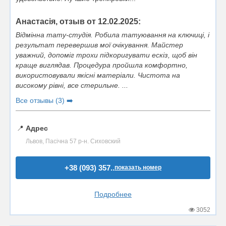
Анастасія, отзыв от 12.02.2025:
Відмінна тату-студія. Робила татуювання на ключиці, і
результат перевершив мої очікування. Майстер
уважний, допоміг трохи підкоригувати ескіз, щоб він
краще виглядав. Процедура пройшла комфортно,
використовували якісні матеріали. Чистота на
високому рівні, все стерильне. ...
Все отзывы (3) ➡️
📍
Адрес
Львов, Пасічна 57 р-н. Сиховский
+38 (093) 357..
показать номер
Подробнее
3052