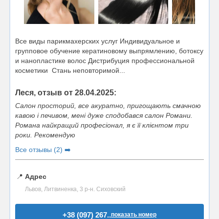
Все виды парикмахерских услуг Индивидуальное и
групповое обучение кератиновому выпрямлению, ботоксу
и нанопластике волос Дистрибуция профессиональной
косметики Стань неповторимой...
Леся, отзыв от 28.04.2025:
Салон просторий, все акуратно, пригощають смачною
кавою і печивом, мені дуже сподобався салон Романи.
Романа найкращий професіонал, я є її клієнтом три
роки. Рекомендую
Все отзывы (2) ➡️
📍
Адрес
Львов, Литвиненка, 3 р-н. Сиховский
+38 (097) 267..
показать номер