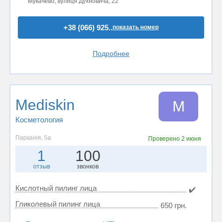
Мукачево, вулиця Духновича, 22
+38 (066) 925..
показать номер
Подробнее
Mediskin
M
Косметология
Парканія, 5а
Проверено
2 июня
1
100
отзыв
звонков
Кислотный пилинг лица
✔️
Гликолевый пилинг лица
650 грн.