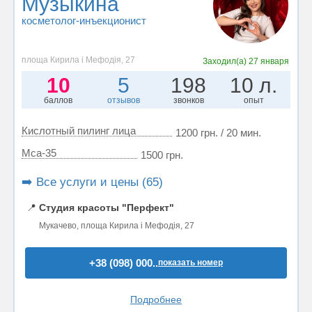
Музыкина
косметолог-инъекционист
площа Кирила і Мефодія, 27
Заходил(а)
27 января
10
5
198
10 л.
баллов
отзывов
звонков
опыт
Кислотный пилинг лица
1200 грн. / 20 мин.
Mса-35
1500 грн.
➡️ Все услуги и цены (65)
📍
Студия красоты "Перфект"
Мукачево, площа Кирила і Мефодія, 27
+38 (098) 000..
показать номер
Подробнее