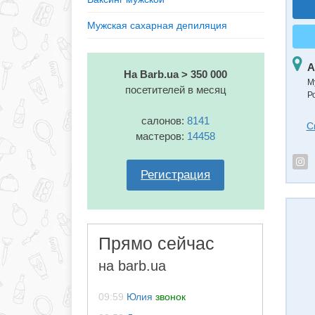
Мужская сахарная депиляция
А
На Barb.ua > 350 000
М
посетителей в месяц
Р
салонов:
8141
С
мастеров:
14458
Регистрация
Прямо сейчас
на barb.ua
09:59
Юлия
звонок