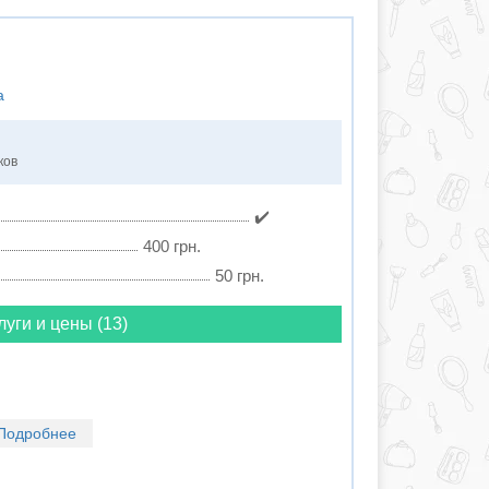
а
ков
✔️
400 грн.
50 грн.
луги и цены (13)
Подробнее