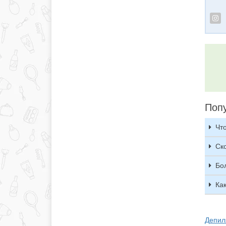
Поп
Что
Ск
Бо
Ка
Депиля