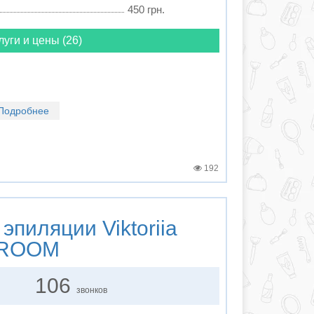
450 грн.
луги и цены (26)
Подробнее
192
 эпиляции
Viktoriia
 ROOM
106
звонков