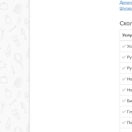
Депил
Шугар
Скол
Услу
✅ Ус
✅ Ру
✅ Ру
✅ Но
✅ Но
✅ Би
✅ Гл
✅ По