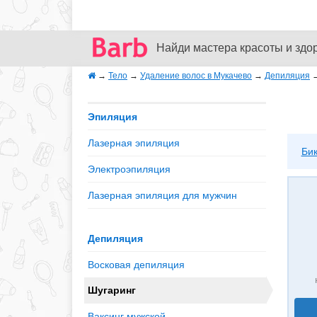
Найди мастера красоты и здо
→
Тело
→
Удаление волос в Мукачево
→
Депиляция
Эпиляция
Лазерная эпиляция
Би
Электроэпиляция
Лазерная эпиляция для мужчин
Депиляция
Восковая депиляция
Шугаринг
Ваксинг мужской