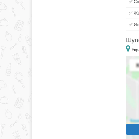
✅ Сп
✅ Жи
✅ Яг
Шуга
Укр