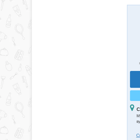
С
М
в
С