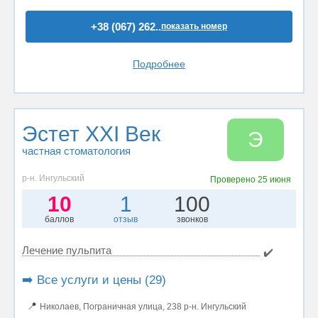
+38 (067) 262..
показать номер
Подробнее
Эстет XXI Век
Э
частная стоматология
р-н. Ингульский
Проверено
25 июня
10
1
100
баллов
отзыв
звонков
Лечение пульпита
✔️
➡️ Все услуги и цены (29)
📍
Николаев, Пограничная улица, 238 р-н. Ингульский