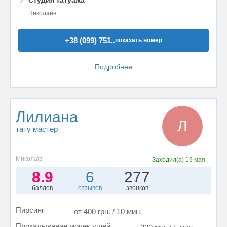
📍
Студия татуажа
Николаев
+38 (099) 751..
показать номер
Подробнее
Лилиана
Л
тату мастер
Миколаїв
Заходил(а)
19 мая
8.9
6
277
баллов
отзывов
звонков
Пирсинг
от 400 грн. / 10 мин.
Прокалывание мочек ушей