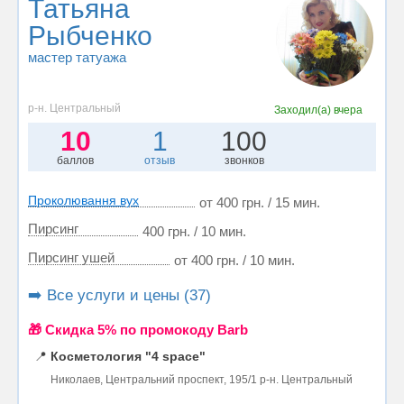
Татьяна
Рыбченко
мастер татуажа
р-н. Центральный
Заходил(а)
вчера
10
1
100
баллов
отзыв
звонков
Проколювання вух
от 400 грн. / 15 мин.
Пирсинг
400 грн. / 10 мин.
Пирсинг ушей
от 400 грн. / 10 мин.
➡️ Все услуги и цены (37)
🎁 Cкидка 5% по промокоду Barb
📍
Косметология "4 space"
Николаев, Центральний проспект, 195/1 р-н. Центральный