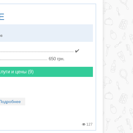
E
ов
✔️
650 грн.
луги и цены (9)
Подробнее
127