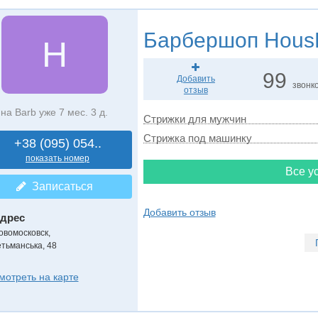
Барбершоп
Hous
H
99
Добавить
звонк
отзыв
на Barb уже 7 мес. 3 д.
Стрижки для мужчин
Стрижка под машинку
+38 (095) 054..
показать номер
Все ус
Записаться
Добавить отзыв
дрес
овомосковск
,
етьманська, 48
мотреть на карте