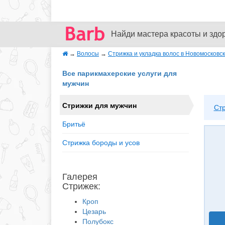
Найди мастера красоты и здо
→
Волосы
→
Стрижка и укладка волос в Новомосковс
Все парикмахерские услуги для
мужчин
Стрижки для мужчин
Ст
Бритьё
Стрижка бороды и усов
Галерея
Стрижек:
Кроп
Цезарь
Полубокс