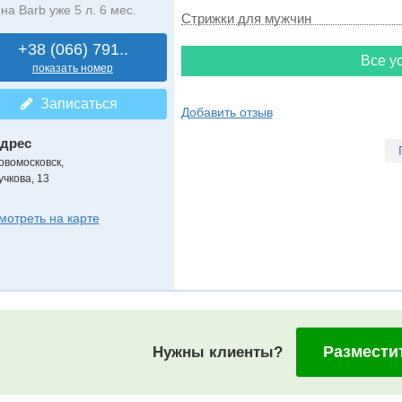
на Barb уже 5 л. 6 мес.
Стрижки для мужчин
+38 (066) 791..
Все ус
показать номер
Записаться
Добавить отзыв
дрес
овомосковск
,
учкова, 13
мотреть на карте
Размести
Нужны клиенты?