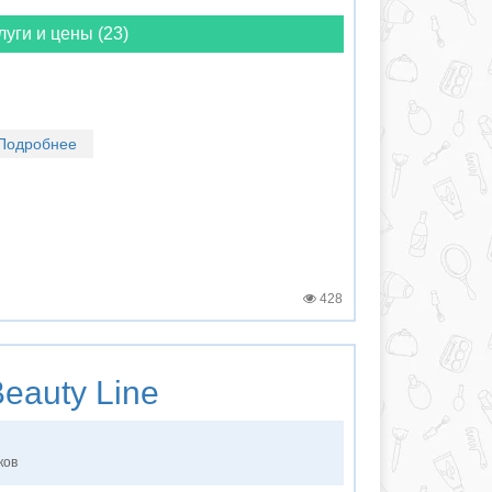
луги и цены (23)
Подробнее
428
eauty Line
ков