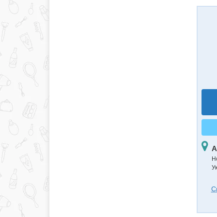
А
Н
Ук
С