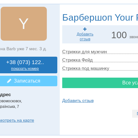
Барбершоп
Your 
Y
100
Добавить
звон
отзыв
на Barb уже 7 мес. 3 д.
Стрижки для мужчин
Стрижка Фейд
+38 (073) 122..
Стрижка под машинку
показать номер
Записаться
Все ус
дрес
Добавить отзыв
овомосковск
,
раїнська, 7
мотреть на карте