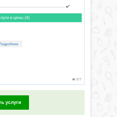
✔️
луги и цены (4)
Подробнее
377
ть услуги