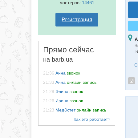
мастеров:
14461
Регистрация
А
Н
Прямо сейчас
Г
на barb.ua
С
21:36
Анна
звонок
21:33
Анна
онлайн запись
21:28
Элина
звонок
21:26
Ирина
звонок
21:23
МедЭстет
онлайн запись