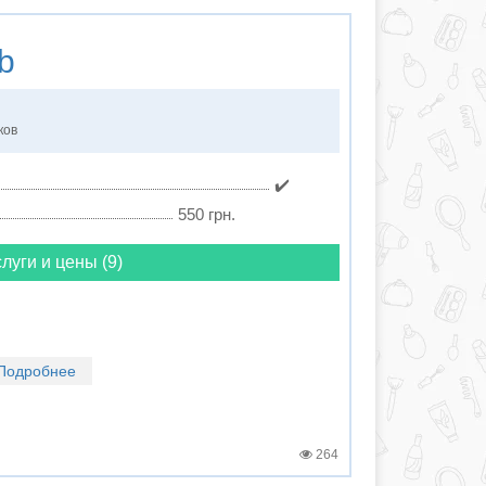
b
ков
✔️
550 грн.
луги и цены (9)
Подробнее
264