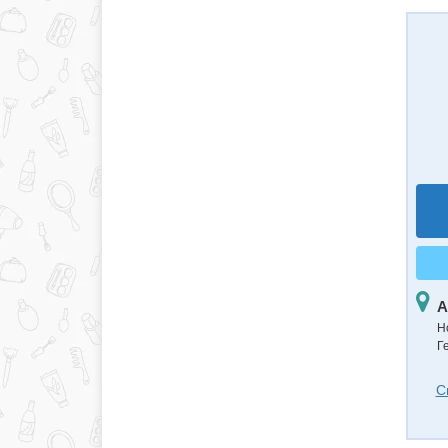
А
Н
Г
С