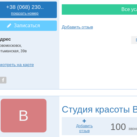
+38 (068) 230..
Все ус
показать номер
Записаться
Добавить отзыв
дрес
овомосковск
,
етьманская, 39в
мотреть на карте
Студия красоты
B
B
100
Добавить
звон
отзыв