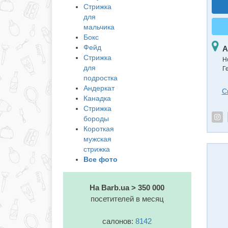
Стрижка
для
мальчика
Бокс
Фейд
А
Стрижка
Н
для
Г
подростка
Андеркат
С
Канадка
Стрижка
бороды
Короткая
мужская
стрижка
Все фото
На Barb.ua > 350 000
посетителей в месяц
салонов:
8142