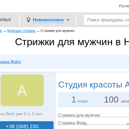
Русск
ровья
Новомосковск
ке
→
Мужская стрижка
→
Стрижки для мужчин
Стрижки для мужчин в 
рижка Фейд
Студия красоты
А
А
1
100
отзыв
звон
на Barb уже 6 л. 3 мес.
Стрижки для мужчин
Стрижка Фейд
о
+38 (068) 230..