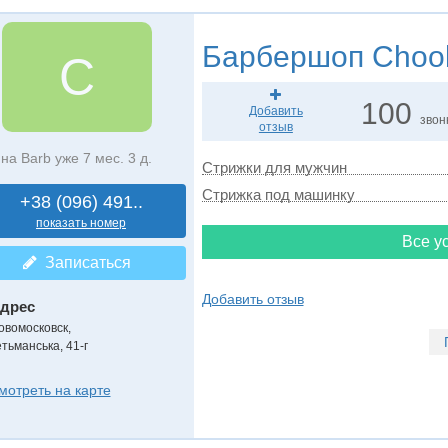
Барбершоп
Choo
C
100
Добавить
звон
отзыв
на Barb уже 7 мес. 3 д.
Стрижки для мужчин
Стрижка под машинку
+38 (096) 491..
показать номер
Все ус
Записаться
Добавить отзыв
дрес
овомосковск
,
етьманська, 41-г
мотреть на карте