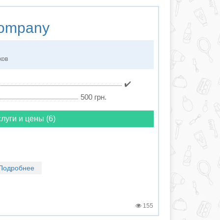
ompany
ков
✔️
500 грн.
луги и цены (6)
Подробнее
155