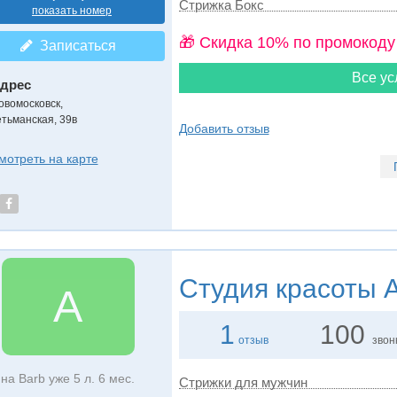
Стрижка Бокс
показать номер
🎁 Cкидка 10% по промокоду
Записаться
Все ус
дрес
овомосковск
,
етьманская, 39в
Добавить отзыв
мотреть на карте
Студия красоты
А
А
1
100
отзыв
звон
на Barb уже 5 л. 6 мес.
Стрижки для мужчин