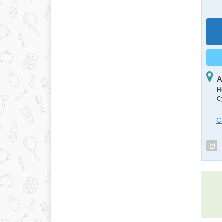
А
Н
С
С