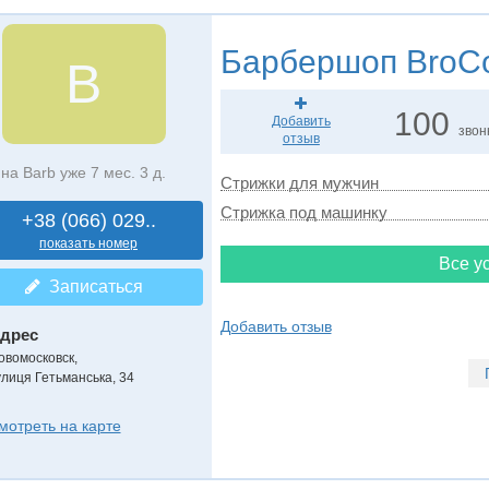
Барбершоп
BroC
B
100
Добавить
звон
отзыв
на Barb уже 7 мес. 3 д.
Стрижки для мужчин
Стрижка под машинку
+38 (066) 029..
показать номер
Все ус
Записаться
Добавить отзыв
дрес
овомосковск
,
улиця Гетьманська, 34
мотреть на карте