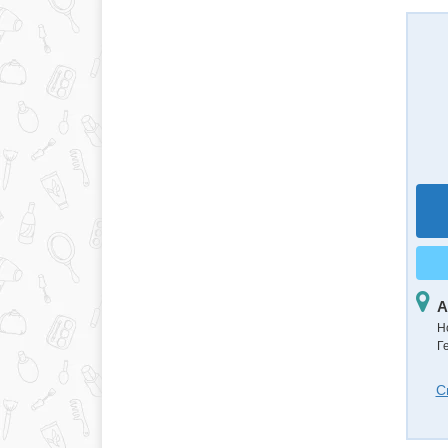
А
Н
Г
С