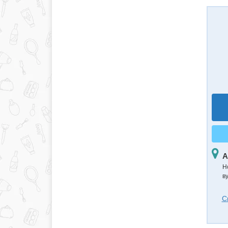
А
Н
в
С