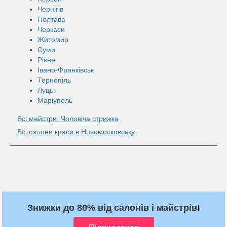
Чернігів
Полтава
Черкаси
Житомир
Суми
Рівне
Івано-Франківськ
Тернопіль
Луцьк
Маріуполь
Всі майстри: Чоловіча стрижка
Всі салони краси в Новомосковську
Знижки до 80% від салонів і майстрів!