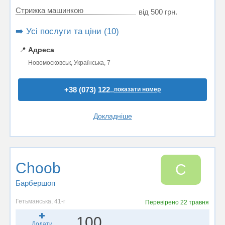
Стрижка машинкою
від 500 грн.
➡️ Усі послуги та ціни (10)
📍
Адреса
Новомосковськ, Українська, 7
+38 (073) 122..
показати номер
Докладніше
Choob
C
Барбершоп
Гетьманська, 41-г
Перевірено
22 травня
100
Додати