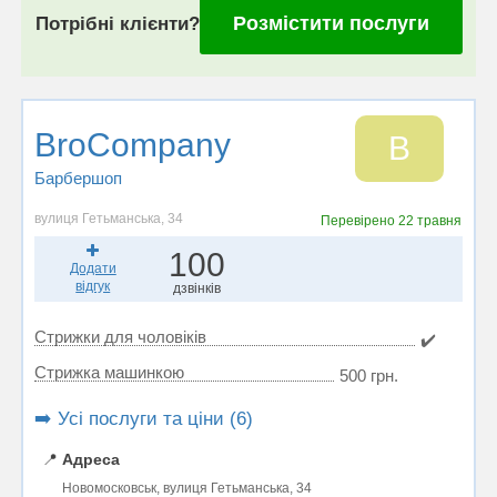
Розмістити послуги
Потрібні клієнти?
BroCompany
B
Барбершоп
вулиця Гетьманська, 34
Перевірено
22 травня
100
Додати
відгук
дзвінків
Стрижки для чоловіків
✔️
Стрижка машинкою
500 грн.
➡️ Усі послуги та ціни (6)
📍
Адреса
Новомосковськ, вулиця Гетьманська, 34