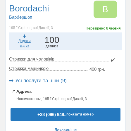
Borodachi
B
Барбершоп
195-ї Стрілецької Дивізії, 3
Перевірено
8 червня
100
Додати
відгук
дзвінків
Стрижки для чоловіків
✔️
Стрижка машинкою
400 грн.
➡️ Усі послуги та ціни (9)
📍
Адреса
Новомосковськ, 195-ї Стрілецької Дивізії, 3
+38 (096) 948..
показати номер
Докладніше