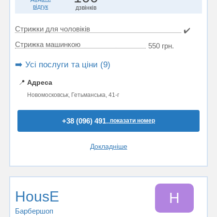
відгук
дзвінків
Стрижки для чоловіків
✔️
Стрижка машинкою
550 грн.
➡️ Усі послуги та ціни (9)
📍
Адреса
Новомосковськ, Гетьманська, 41-г
+38 (096) 491..
показати номер
Докладніше
HousE
H
Барбершоп