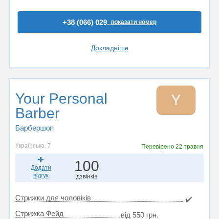
+38 (066) 029..
показати номер
Докладніше
Your Personal
Y
Barber
Барбершоп
Українська, 7
Перевірено
22 травня
100
Додати
відгук
дзвінків
Стрижки для чоловіків
✔️
Стрижка Фейд
від 550 грн.