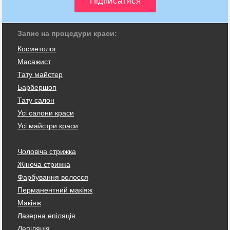
Запис на процедури краси:
Косметолог
Масажист
Тату майстер
Барбершоп
Тату салон
Усі салони краси
Усі майстри краси
Чоловіча стрижка
Жіноча стрижка
Фарбування волосся
Перманентний макіяж
Макіяж
Лазерна епіляція
Депіляція