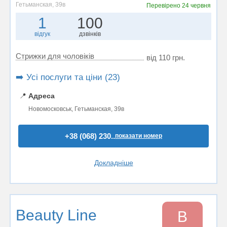
Гетьманская, 39в
Перевірено
24 червня
1
100
відгук
дзвінків
Стрижки для чоловіків
від 110 грн.
➡️ Усі послуги та ціни (23)
📍
Адреса
Новомосковськ, Гетьманская, 39в
+38 (068) 230..
показати номер
Докладніше
Beauty Line
B