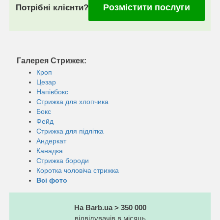
Розмістити послуги
Потрібні клієнти?
Галерея Стрижек:
Кроп
Цезар
Напівбокс
Стрижка для хлопчика
Бокс
Фейд
Стрижка для підлітка
Андеркат
Канадка
Стрижка бороди
Коротка чоловіча стрижка
Всі фото
На Barb.ua > 350 000
відвідувачів в місяць