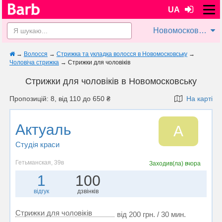
UA
Новомосковськ
→
Волосся
→
Стрижка та укладка волосся в Новомосковську
→
Чоловіча стрижка
→
Стрижки для чоловіків
Стрижки для чоловіків в Новомосковську
Пропозицій: 8, від 110 до 650 ₴
На карті
Актуаль
А
Студія краси
Гетьманская, 39в
Заходив(ла)
вчора
1
100
відгук
дзвінків
Стрижки для чоловіків
від 200 грн. / 30 мин.