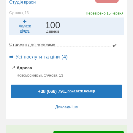
Студія краси
Сучкова, 13
Перевірено
15 червня
100
Додати
відгук
дзвінків
Стрижки для чоловіків
✔️
➡️ Усі послуги та ціни (4)
📍
Адреса
Новомосковськ, Сучкова, 13
+38 (066) 791..
показати номер
Докладніше