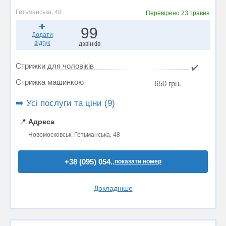
Гетьманська, 48
Перевірено
23 травня
99
Додати
відгук
дзвінків
Стрижки для чоловіків
✔️
Стрижка машинкою
650 грн.
➡️ Усі послуги та ціни (9)
📍
Адреса
Новомосковськ, Гетьманська, 48
+38 (095) 054..
показати номер
Докладніше