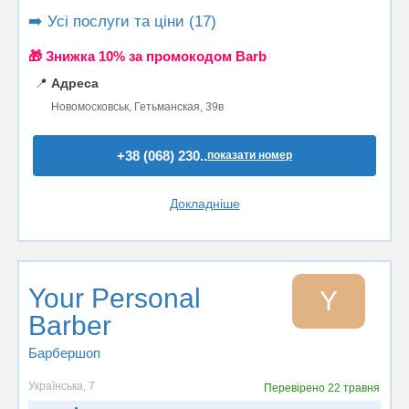
➡️ Усі послуги та ціни (17)
🎁 Знижка 10% за промокодом Barb
📍
Адреса
Новомосковськ, Гетьманская, 39в
+38 (068) 230..
показати номер
Докладніше
Your Personal
Y
Barber
Барбершоп
Українська, 7
Перевірено
22 травня