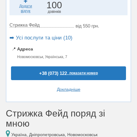
100
Додати
відгук
дзвінків
Стрижка Фейд
від 550 грн.
➡️ Усі послуги та ціни (10)
📍
Адреса
Новомосковськ, Українська, 7
+38 (073) 122..
показати номер
Докладніше
Стрижка Фейд поряд зі
мною
Україна, Дніпропетровська, Новомосковськ