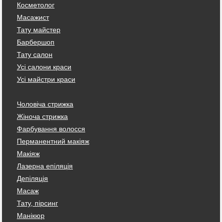
Косметолог
Масажист
Тату майстер
Барбершоп
Тату салон
Усі салони краси
Усі майстри краси
Чоловіча стрижка
Жіноча стрижка
Фарбування волосся
Перманентний макіяж
Макіяж
Лазерна епіляція
Депіляція
Масаж
Тату, пірсинг
Манікюр