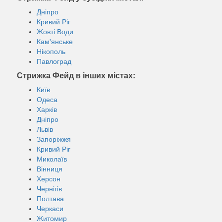
Дніпро
Кривий Ріг
Жовті Води
Кам'янське
Нікополь
Павлоград
Стрижка Фейд в інших містах:
Київ
Одеса
Харків
Дніпро
Львів
Запоріжжя
Кривий Ріг
Миколаїв
Вінниця
Херсон
Чернігів
Полтава
Черкаси
Житомир