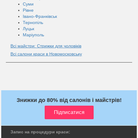
Суми
Рівне
Івано-Франківськ
Тернопіль
Луцьк
Маріуполь
Всі майстри: Стрижки для чоловіків
Всі салони краси в Новомосковську
Знижки до 80% від салонів і майстрів!
Запис на процедури краси: