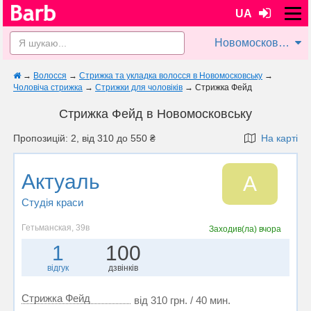
UA
Новомосковськ
→
Волосся
→
Стрижка та укладка волосся в Новомосковську
→
Чоловіча стрижка
→
Стрижки для чоловіків
→
Стрижка Фейд
Стрижка Фейд в Новомосковську
Пропозицій: 2, від 310 до 550 ₴
На карті
Актуаль
А
Студія краси
Гетьманская, 39в
Заходив(ла)
вчора
1
100
відгук
дзвінків
Стрижка Фейд
від 310 грн. / 40 мин.