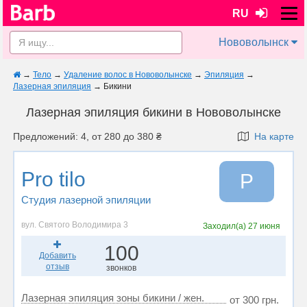
RU
Нововолынск
→
Тело
→
Удаление волос в Нововолынске
→
Эпиляция
→
Лазерная эпиляция
→
Бикини
Лазерная эпиляция бикини в Нововолынске
Предложений: 4, от 280 до 380 ₴
На карте
Pro tilo
P
Студия лазерной эпиляции
вул. Святого Володимира 3
Заходил(а)
27 июня
100
Добавить
отзыв
звонков
Лазерная эпиляция зоны бикини / жен.
от 300 грн.