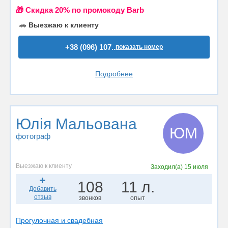
🎁 Cкидка 20% по промокоду Barb
🚗
Выезжаю к клиенту
+38 (096) 107..
показать номер
Подробнее
Юлія Мальована
ЮМ
фотограф
Выезжаю к клиенту
Заходил(а)
15 июля
108
11 л.
Добавить
отзыв
звонков
опыт
Прогулочная и свадебная