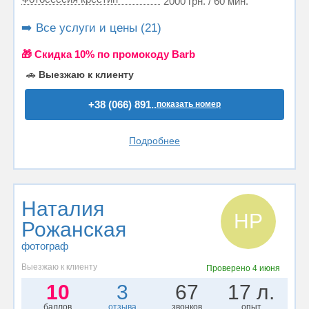
2000 грн. / 60 мин.
➡️ Все услуги и цены (21)
🎁 Cкидка 10% по промокоду Barb
🚗
Выезжаю к клиенту
+38 (066) 891..
показать номер
Подробнее
Наталия
НР
Рожанская
фотограф
Выезжаю к клиенту
Проверено
4 июня
10
3
67
17 л.
баллов
отзыва
звонков
опыт