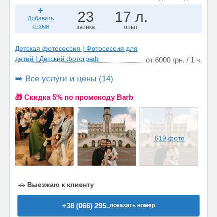
23
17 л.
Добавить
отзыв
звонка
опыт
Детская фотосессия | Фотосессия для
детей | Детский фотограф
от 6000 грн. / 1 ч.
➡️ Все услуги и цены (14)
🎁 Cкидка 5% по промокоду Barb
619 фото
🚗
Выезжаю к клиенту
+38 (066) 295..
показать номер