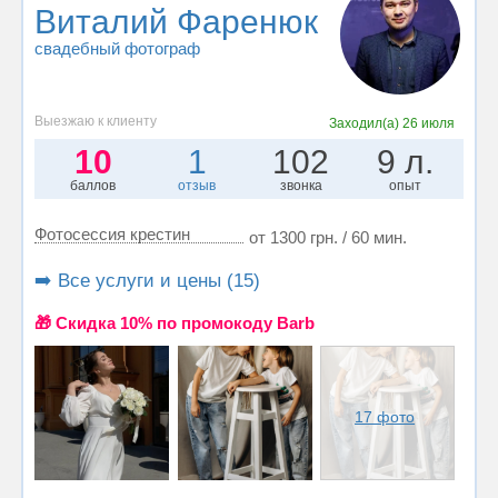
Виталий Фаренюк
свадебный фотограф
Выезжаю к клиенту
Заходил(а)
26 июля
10
1
102
9 л.
баллов
отзыв
звонка
опыт
Фотосессия крестин
от 1300 грн. / 60 мин.
➡️ Все услуги и цены (15)
🎁 Cкидка 10% по промокоду Barb
17 фото