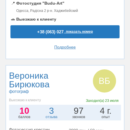
📍
Фотостудия "Budu-Art"
Одесса, Радісна 2 р-н. Хаджибейский
🚗
Выезжаю к клиенту
+38 (063) 027..
показать номер
Подробнее
Вероника
ВБ
Бирюкова
фотограф
Выезжаю к клиенту
Заходил(а)
23 июля
10
3
97
4 г.
баллов
отзыва
звонков
опыт
Фотосессия крестин