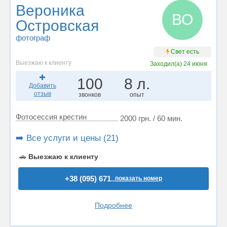
Вероника
ВО
Островская
фотограф
Свет есть
Выезжаю к клиенту
Заходил(а)
24 июня
100
8 л.
Добавить
отзыв
звонков
опыт
Фотосессия крестин
2000 грн. / 60 мин.
➡️ Все услуги и цены (21)
🚗
Выезжаю к клиенту
+38 (095) 671..
показать номер
Подробнее