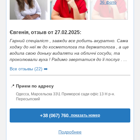
36 фото
Євгенія, отзыв от 27.02.2025:
Гарний спеціаліст , завжди все робить акуратно. Сама
ходжу до неї як до косметолога та дерматолога , а ще
водила свою доньку видаляти на обличчі сосуди, та
проколювали вуха ! Радимо звертатися до її послуг . ...
Все отзывы (22) ➡️
📍
Прием по адресу
Одесса, Марсельска 33\1 Приморскі сади офіс 13 Н р-н.
Пересыпский
+38 (067) 760..
показать номер
Подробнее