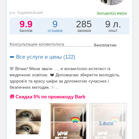
р-н. Хаджибейский
Заходил(а)
вчера
9.9
9
285
9 л.
баллов
отзывов
звонков
опыт
Консультация косметолога
бесплатно
➡️ Все услуги и цены (122)
🌸 Вітаю! Мене звати …, я косметолог-естетист із
медичною освітою. ❤️ Допомагаю зберегти молодість,
здоров’я та красу шкіри за допомогою сучасних і
безпечних методик. ✨...
🎁 Cкидка 5% по промокоду Barb
3 фото