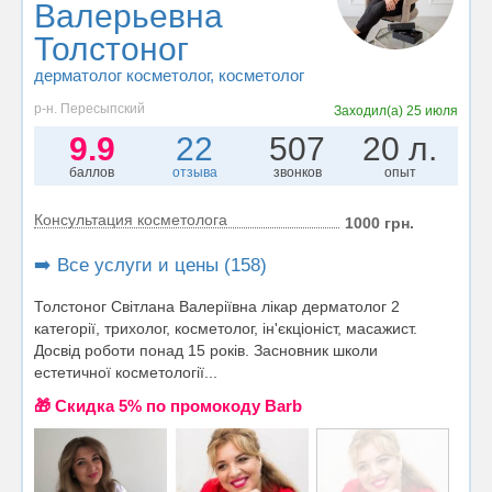
Валерьевна
Толстоног
дерматолог косметолог
, косметолог
р-н. Пересыпский
Заходил(а)
25 июля
9.9
22
507
20 л.
баллов
отзыва
звонков
опыт
Консультация косметолога
1000 грн.
➡️ Все услуги и цены (158)
Толстоног Світлана Валеріївна лікар дерматолог 2
категорії, трихолог, косметолог, ін'єкціоніст, масажист.
Досвід роботи понад 15 років. Засновник школи
естетичної косметології...
🎁 Cкидка 5% по промокоду Barb