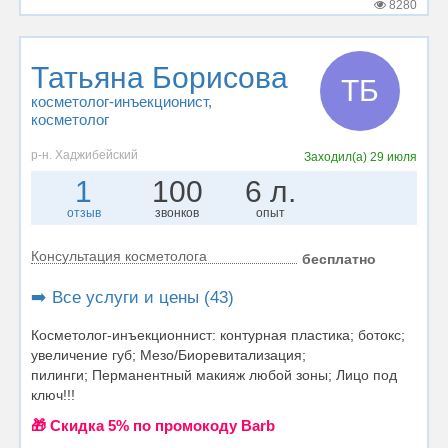
8280
Татьяна Борисова
ТБ
косметолог-инъекционист
,
косметолог
р-н. Хаджибейский
Заходил(а)
29 июля
1
100
6 л.
отзыв
звонков
опыт
Консультация косметолога
бесплатно
➡️ Все услуги и цены (43)
Косметолог-инъекционнист: контурная пластика; ботокс;
увеличение губ; Мезо/Биоревитализация;
пилинги; Перманентный макияж любой зоны; Лицо под
ключ!!!
🎁 Cкидка 5% по промокоду Barb