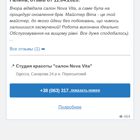
Вчора відвідала салон Nova Vita, а саме була на
процедурі оновлення брів. Майстер Віта - це той
майстер, до якого йдеш без побоювань, що чимось
залишишся засмучений! Робота виконана ідеально.
Обслуговування на вищому рівні. Все дуже сподобалось).
...
Все отзывы (1) ➡️
📍
Студия красоты "салон Nova Vita"
Одесса, Сахарова 24 р-н. Пересыпский
+38 (063) 317..
показать номер
Подробнее
464