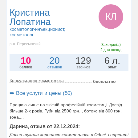
Кристина
КЛ
Лопатина
косметолог-инъекционист
,
косметолог
р-н. Пересыпский
Заходил(а)
2 дня назад
10
20
129
6 л.
баллов
отзывов
звонков
опыт
Консультация косметолога
бесплатно
➡️ Все услуги и цены (50)
Працюю лише на якісній професійній косметиці. Досвід
більше 2-х років. Губи від 2500 грн. , ботокс від 800 грн.
зона,...
Дарина, отзыв от 22.12.2024:
Давно шукала хорошого косметолога в Одесі, і нарешті