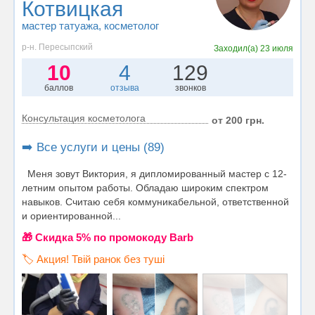
Котвицкая
мастер татуажа
, косметолог
р-н. Пересыпский
Заходил(а)
23 июля
10
4
129
баллов
отзыва
звонков
Консультация косметолога
от 200 грн.
➡️ Все услуги и цены (89)
Меня зовут Виктория, я дипломированный мастер с 12-
летним опытом работы. Обладаю широким спектром
навыков. Считаю себя коммуникабельной, ответственной
и ориентированной...
🎁 Cкидка 5% по промокоду Barb
🏷️ Акция! Твій ранок без туші