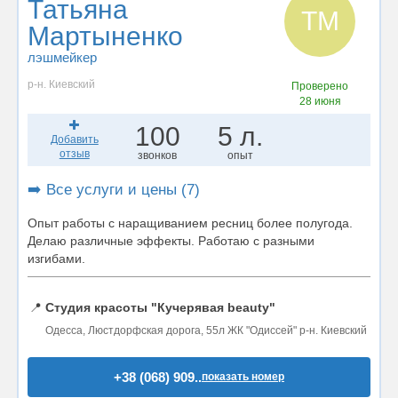
Татьяна
ТМ
Мартыненко
лэшмейкер
р-н. Киевский
Проверено
28 июня
100
5 л.
Добавить
отзыв
звонков
опыт
➡️ Все услуги и цены (7)
Опыт работы с наращиванием ресниц более полугода.
Делаю различные эффекты. Работаю с разными
изгибами.
📍
Студия красоты "Кучерявая beauty"
Одесса, Люстдорфская дорога, 55л ЖК "Одиссей" р-н. Киевский
+38 (068) 909..
показать номер