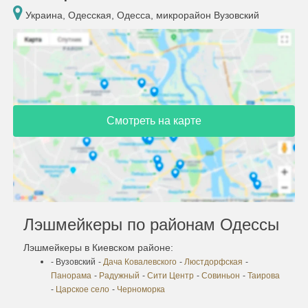
Украина, Одесская, Одесса, микрорайон Вузовский
Смотреть на карте
Лэшмейкеры по районам Одессы
Лэшмейкеры в Киевском районе:
- Вузовский
-
Дача Ковалевского
-
Люстдорфская
-
Панорама
-
Радужный
-
Сити Центр
-
Совиньон
-
Таирова
-
Царское село
-
Черноморка