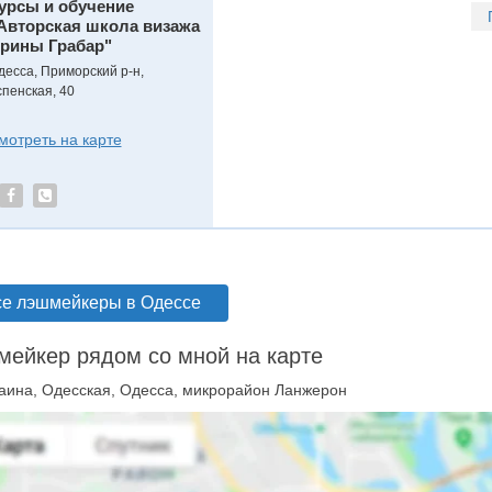
урсы и обучение
Авторская школа визажа
рины Грабар"
десса, Приморский р-н,
спенская, 40
мотреть на карте
е лэшмейкеры в Одессе
ейкер рядом со мной на карте
аина, Одесская, Одесса, микрорайон Ланжерон