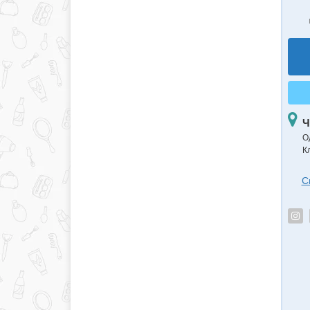
Ч
О
К
С