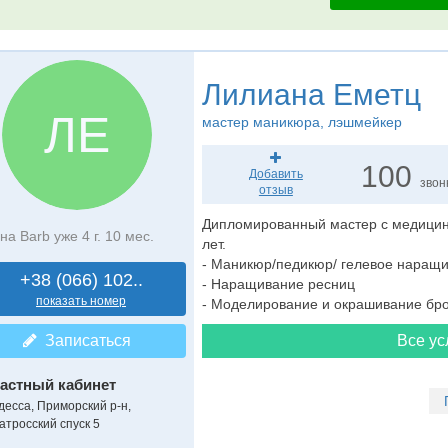
Лилиана Еметц
ЛЕ
мастер маникюра
, лэшмейкер
100
Добавить
звон
отзыв
Дипломированный мастер с медицин
на Barb уже 4 г. 10 мес.
лет.
- Маникюр/педикюр/ гелевое наращи
+38 (066) 102..
- Наращивание ресниц
показать номер
- Моделирование и окрашивание бр
Записаться
Все ус
астный кабинет
десса, Приморский р-н,
атросский спуск 5