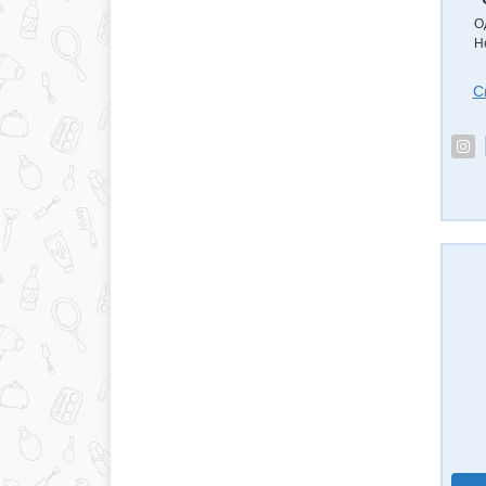
О
Н
С