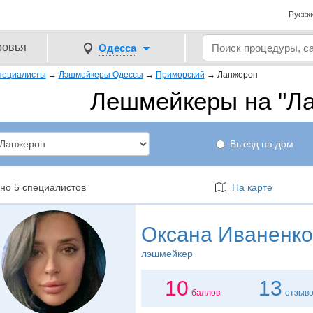
Русск
ровья
Одесса
пециалисты
→
Лэшмейкеры Одессы
→
Приморский
→
Ланжерон
Лешмейкеры на "Л
Выезд на дом
но 5 специалистов
На карте
Оксана Иваненко
лэшмейкер
10
13
баллов
отзыв