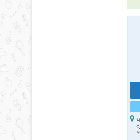
Ч
О
М