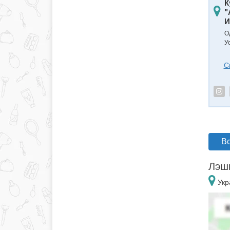
К
"
И
О
У
С
Вс
Лэшм
Укр