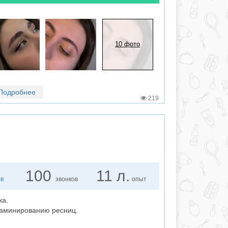
10 фото
Подробнее
219
100
11 л.
ов
звонков
опыт
жа.
аминированию ресниц.