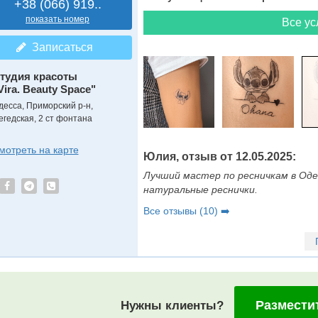
+38 (066) 919..
показать номер
Все ус
Записаться
тудия красоты
Vira. Beauty Space"
десса, Приморский р-н,
егедская, 2 ст фонтана
мотреть на карте
Юлия, отзыв от 12.05.2025:
Лучший мастер по ресничкам в Оде
натуральные реснички.
Все отзывы (10) ➡️
Размести
Нужны клиенты?