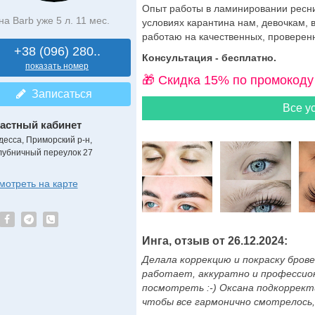
Опыт работы в ламинировании ресниц
на Barb уже 5 л. 11 мес.
условиях карантина нам, девочкам, 
работаю на качественных, проверенны
+38 (096) 280..
Консультация - бесплатно.
показать номер
🎁 Cкидка 15% по промокоду
Записаться
Все ус
астный кабинет
десса, Приморский р-н,
лубничный переулок 27
мотреть на карте
Инга, отзыв от 26.12.2024:
Делала коррекцию и покраску бровей
работает, аккуратно и профессион
посмотреть :-) Оксана подкоррект
чтобы все гармонично смотрелось, 