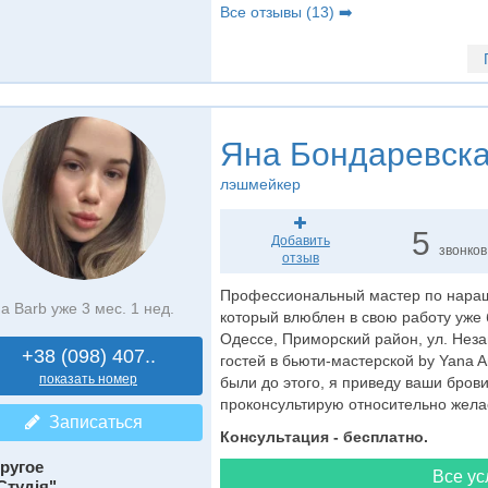
Все отзывы (13) ➡️
Яна Бондаревск
лэшмейкер
5
Добавить
звонков
отзыв
Профессиональный мастер по наращ
а Barb уже 3 мес. 1 нед.
который влюблен в свою работу уже 
Одессе, Приморский район, ул. Неза
+38 (098) 407..
гостей в бьюти-мастерской by Yana A
показать номер
были до этого, я приведу ваши бров
проконсультирую относительно желае
Записаться
Консультация - бесплатно.
ругое
Все ус
Студія"