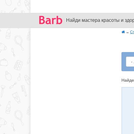
Найди мастера красоты и здо
→
С
Найде