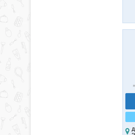
н
Д
"