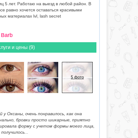
 5 лет. Работаю на выезд в любой район. В
все равно хочется оставаться красивыми
х материалах lvl, lash secret
 Barb
луги и цены (9)
5 фото
 у Оксаны, очень понравилось, как она
ально, бровки просто шикарные, приятно
ировала форму с учетом формы моего лица,
получилось...