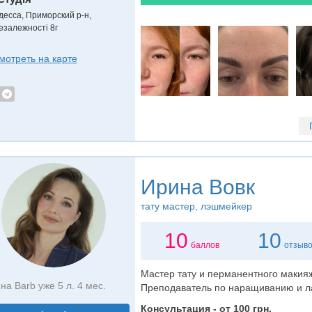
десса, Приморский р-н,
езалежності 8г
мотреть на карте
Ирина Вовк
тату мастер
, лэшмейкер
10
10
баллов
отзыв
Мастер тату и перманентного макия
на Barb уже 5 л. 4 мес.
Преподаватель по наращиванию и л
Консультация - от 100 грн.