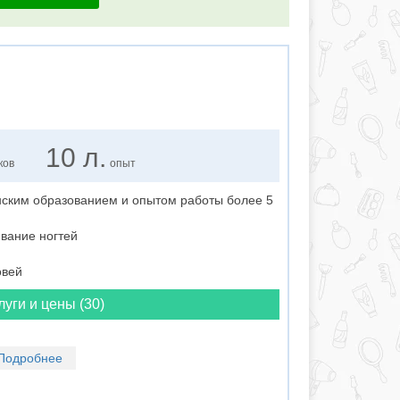
10 л.
ков
опыт
ским образованием и опытом работы более 5
вание ногтей
овей
луги и цены (30)
Подробнее