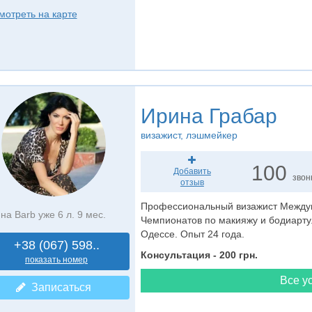
мотреть на карте
Ирина Грабар
визажист
, лэшмейкер
100
Добавить
звон
отзыв
Профессиональный визажист Междун
на Barb уже 6 л. 9 мес.
Чемпионатов по макияжу и бодиарту
Одессе. Опыт 24 года.
+38 (067) 598..
Консультация - 200 грн.
показать номер
Все ус
Записаться