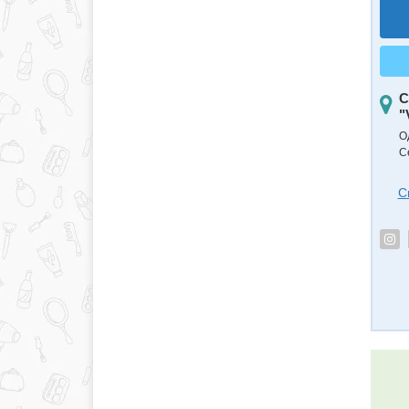
С
"
О
С
С