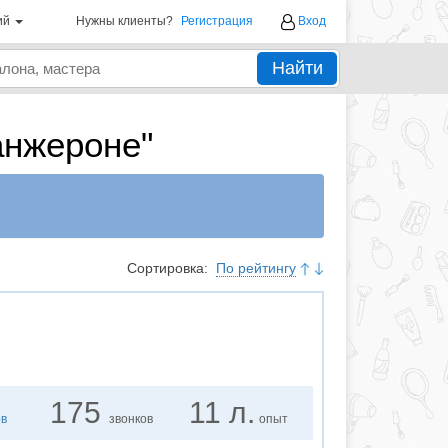
ий
Нужны клиенты?
Регистрация
Вход
Найти
анжероне"
Сортировка:
По рейтингу
175
11 л.
ов
звонков
опыт