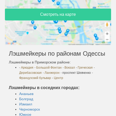
Смотреть на карте
Лэшмейкеры по районам Одессы
Лэшмейкеры в Приморском районе:
-
Аркадия
-
Большой Фонтан
-
Вокзал
-
Греческая
-
Дерибасовская
-
Ланжерон
- проспект Шевченко
-
Французский бульвар
-
Центр
Лэшмейкеры в соседних городах:
Ананьев
Болград
Измаил
Черноморск
Южное