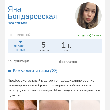
Яна
Бондаревская
лэшмейкер
р-н. Приморский
Заходил(а)
12 мая
5
1 г.
Добавить
отзыв
звонков
опыт
Консультация
бесплатно
➡️ Все услуги и цены (22)
Профессиональный мастер по наращиванию ресниц,
ламинированию и бровист, который влюблен в свою
работу уже более полугода. Моя студия и я находимся в
Одессе,...