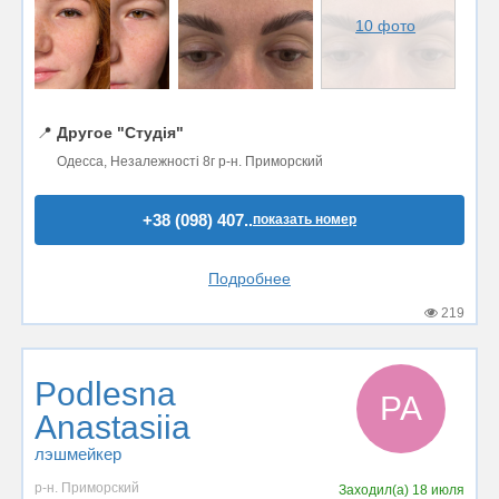
10 фото
📍
Другое "Студія"
Одесса, Незалежності 8г р-н. Приморский
+38 (098) 407..
показать номер
Подробнее
219
Podlesna
PA
Anastasiia
лэшмейкер
р-н. Приморский
Заходил(а)
18 июля