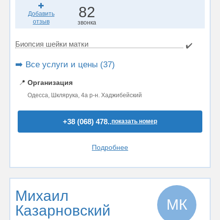
82
Добавить
отзыв
звонка
Биопсия шейки матки
✔️
➡️ Все услуги и цены (37)
📍
Организация
Одесса, Шклярука, 4а р-н. Хаджибейский
+38 (068) 478..
показать номер
Подробнее
Михаил
МК
Казарновский