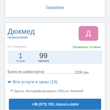
Подробнее
Дюкмед
Д
гинекология
р-н. Киевский
Проверено
10 июня
1
99
отзыв
звонков
Биопсия шейки матки
2200 грн.
➡️ Все услуги и цены (13)
📍
Одесса, Люстдорфська дорога, 55/6 р-н. Киевский
+38 (073) 703..
показать номер