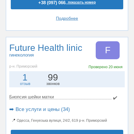
+38 (097) 066..
показать номер
Подробнее
Future Health linic
F
гинекология
р-н. Приморский
Проверено
20 июня
1
99
отзыв
звонков
Биопсия шейки матки
✔️
➡️ Все услуги и цены (34)
📍
Одесса, Генуезька вулиця, 24/2, 619 р-н. Приморский