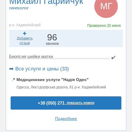
Михаил Гафийчук
МГ
гинеколог
р-н. Хаджибейский
Проверено
20 июня
96
Добавить
отзыв
звонков
Биопсия шейки матки
✔️
➡️ Все услуги и цены (33)
📍
Медицинские услуги "Надія Одес"
Одесса, Люстдорфська дорога, 61 р-н. Хаджибейский
+38 (050) 271..
показать номер
Подробнее