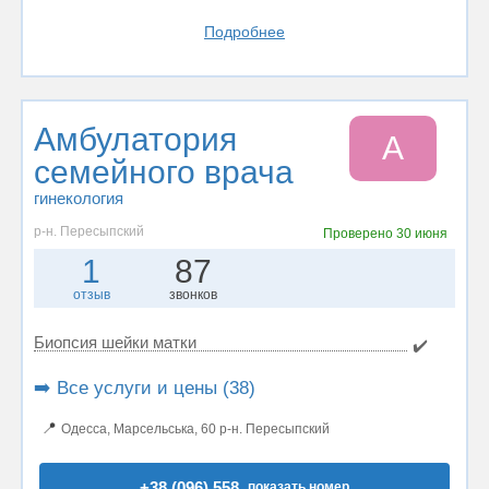
Подробнее
Амбулатория
А
семейного врача
гинекология
р-н. Пересыпский
Проверено
30 июня
1
87
отзыв
звонков
Биопсия шейки матки
✔️
➡️ Все услуги и цены (38)
📍
Одесса, Марсельська, 60 р-н. Пересыпский
+38 (096) 558..
показать номер