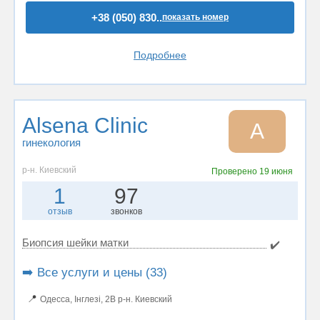
+38 (050) 830..
показать номер
Подробнее
Alsena Clinic
A
гинекология
р-н. Киевский
Проверено
19 июня
1
97
отзыв
звонков
Биопсия шейки матки
✔️
➡️ Все услуги и цены (33)
📍
Одесса, Інглезі, 2В р-н. Киевский