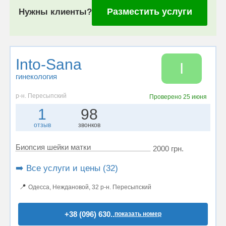
Разместить услуги
Нужны клиенты?
Into-Sana
I
гинекология
р-н. Пересыпский
Проверено
25 июня
1
98
отзыв
звонков
Биопсия шейки матки
2000 грн.
➡️ Все услуги и цены (32)
📍
Одесса, Неждановой, 32 р-н. Пересыпский
+38 (096) 630..
показать номер