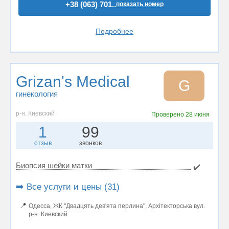
+38 (063) 701..
показать номер
Подробнее
Grizan's Medical
G
гинекология
р-н. Киевский
Проверено
28 июня
1
99
отзыв
звонков
Биопсия шейки матки
✔️
➡️ Все услуги и цены (31)
📍
Одесса, ЖК "Двадцять дев'ята перлина", Архітекторська вул.
р-н. Киевский