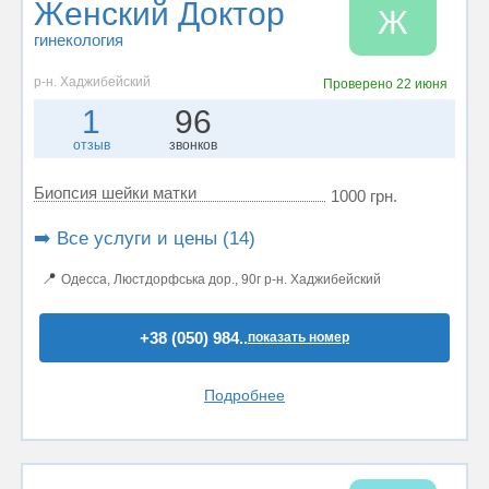
Женский Доктор
Ж
гинекология
р-н. Хаджибейский
Проверено
22 июня
1
96
отзыв
звонков
Биопсия шейки матки
1000 грн.
➡️ Все услуги и цены (14)
📍
Одесса, Люстдорфська дор., 90г р-н. Хаджибейский
+38 (050) 984..
показать номер
Подробнее