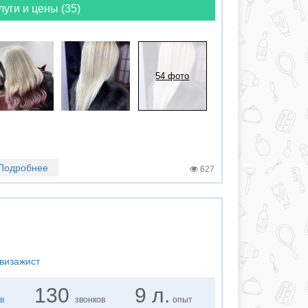
луги и цены (35)
54 фото
Подробнее
627
визажист
130
9 л.
в
звонков
опыт