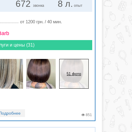
672
8 л.
звонка
опыт
от 1200 грн. / 40 мин.
Barb
луги и цены (31)
51 фото
Подробнее
851