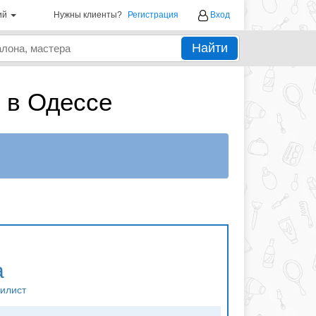
ий
Нужны клиенты?
Регистрация
Вход
Найти
 в Одессе
а
тилист