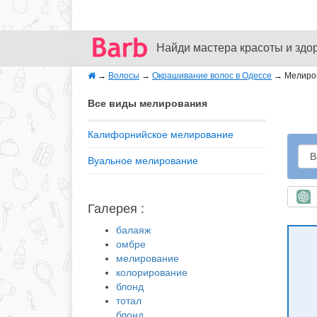
Найди мастера красоты и здо
→
Волосы
→
Окрашивание волос в Одессе
→
Мелиро
Все виды мелирования
Калифорнийское мелирование
Вуальное мелирование
Б
Галерея :
балаяж
омбре
мелирование
колорирование
блонд
тотал
блонд