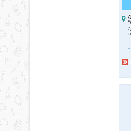
Д
"
О
К
С