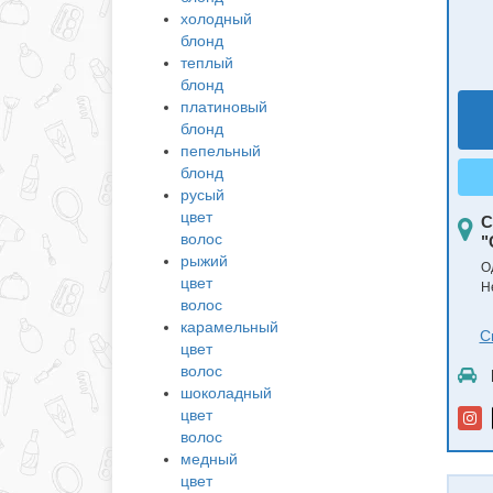
холодный
блонд
теплый
блонд
платиновый
блонд
пепельный
блонд
русый
цвет
С
волос
"
рыжий
О
цвет
Н
волос
карамельный
С
цвет
волос
шоколадный
цвет
волос
медный
цвет