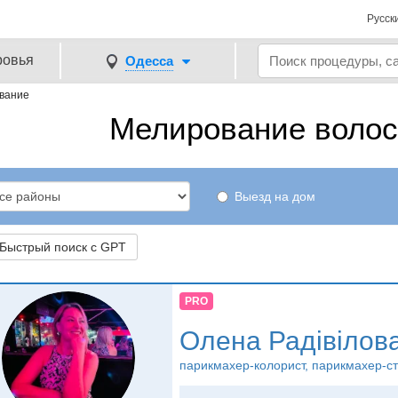
Русск
ровья
Одесса
вание
Мелирование волос
Выезд на дом
ыстрый поиск с GPT
PRO
Олена Радівілов
парикмахер-колорист, парикмахер-с