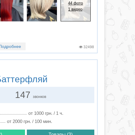
44 фото
1 видео
Подробнее
32498
аттерфляй
147
звонков
от 1000 грн. / 1 ч.
от 2000 грн. / 100 мин.
)
Товары (3)