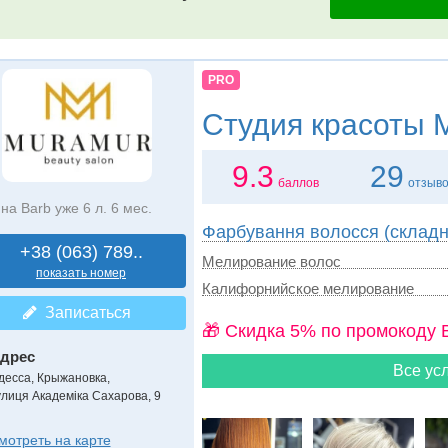
PRO
Студия красоты
M
9.3
29
баллов
отзыв
на Barb уже 6 л. 6 мес.
Фарбування волосся (складні
+38 (063) 789..
Мелирование волос
показать номер
Калифорнийское мелирование
Записаться
🎁 Cкидка 5% по промокоду 
дрес
Все усл
десса, Крыжановка
,
улиця Академіка Сахарова, 9
мотреть на карте