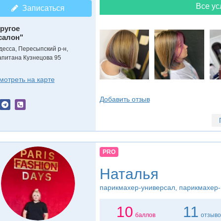
Все ус
Записаться
ругое
салон"
десса, Пересыпский р-н,
апитана Кузнецова 95
мотреть на карте
Добавить отзыв
PRO
Наталья
парикмахер-универсал, парикмахер-
10
11
баллов
отзыво