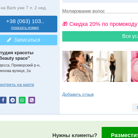
на Barb уже 7 л. 2 нед.
Мелирование волос
+38 (063) 103..
🎁 Cкидка 20% по промокоду
показать номер
Все ус
Записаться
тудия красоты
Beauty space"
десса, Приморский р-н,
ленова вулиця, 2а
мотреть на карте
Добавить отзыв
Размести
Нужны клиенты?