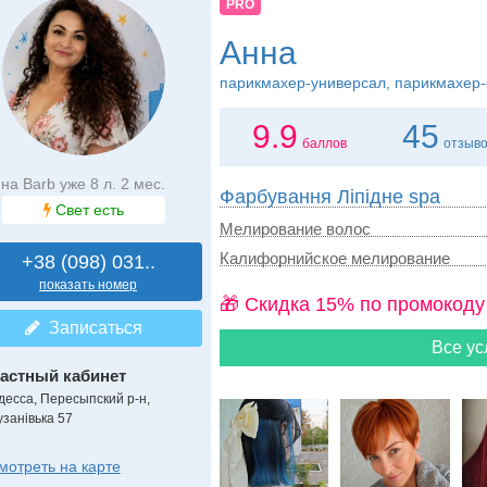
PRO
Анна
парикмахер-универсал, парикмахер-
9.9
45
баллов
отзыв
на Barb уже 8 л. 2 мес.
Фарбування Ліпідне spa
Свет есть
Мелирование волос
Калифорнийское мелирование
+38 (098) 031..
показать номер
🎁 Cкидка 15% по промокоду
Записаться
Все ус
астный кабинет
десса, Пересыпский р-н,
узанівька 57
мотреть на карте