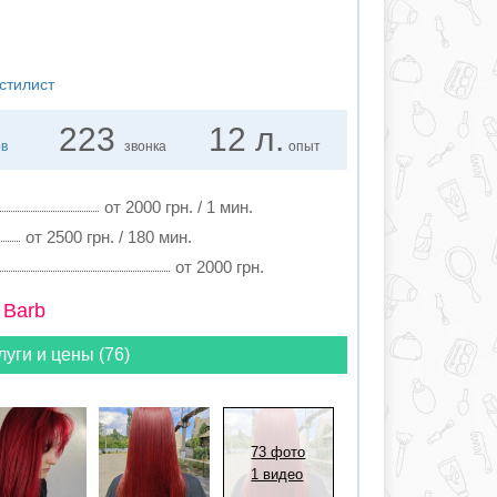
стилист
223
12 л.
ов
звонка
опыт
от 2000 грн. / 1 мин.
от 2500 грн. / 180 мин.
от 2000 грн.
 Barb
луги и цены (76)
73 фото
1 видео