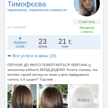
Тимофєєва
парикмахер
, парикмахер-универсал
Свет есть
р-н. Киевский
Заходил(а)
1 августа
23
21 г.
Добавить
отзыв
звонка
опыт
➡️ Все услуги и цены (15)
ПЕРУКАР, ДО ЯКОГО ПОВЕРТАЮТЬСЯ ЛЕВІТАНА (у
затишному кабінеті) ВИЇЗД ДОДОМУ Хочете стрижку, яка
матиме гарний вигляд не лише в день відвідування
салону, а й щодня? Тоді вам...
16 фото