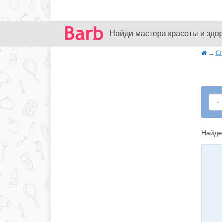
Найди мастера красоты и здо
→
С
Найде