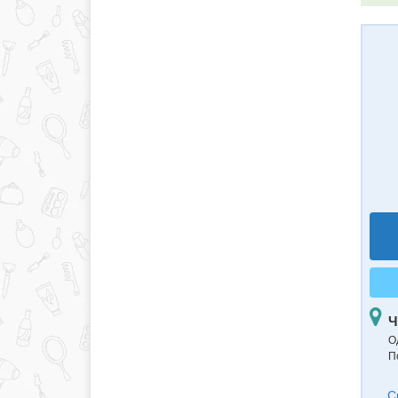
Ч
О
П
С