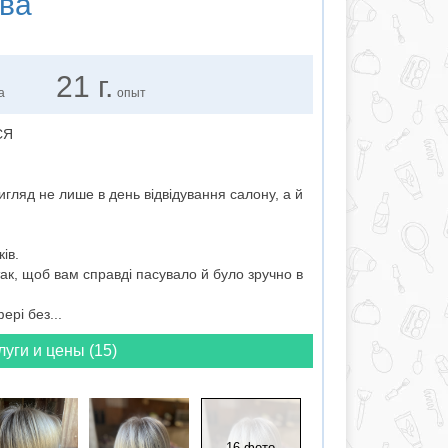
ва
21 г.
а
опыт
СЯ
игляд не лише в день відвідування салону, а й
ів.
ак, щоб вам справді пасувало й було зручно в
рі без...
луги и цены (15)
16 фото