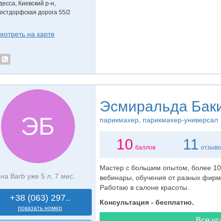
десса, Киевский р-н,
юстдорфская дорога 55/2
мотреть на карте
Эсмиральда Бак
ЭБ
парикмахер
, парикмахер-универсал
10
11
баллов
отзыво
Мастер с большим опытом, более 10
на Barb уже 5 л. 7 мес.
вебинары, обучения от разных фирм 
Работаю в салоне красоты.
+38 (063) 297..
Консультация - бесплатно.
показать номер
Все ус