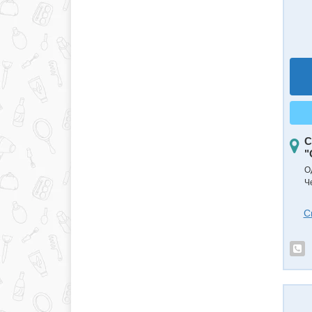
С
"
О
Ч
С