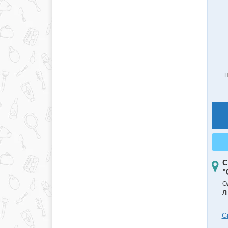
н
С
"
О
Л
С