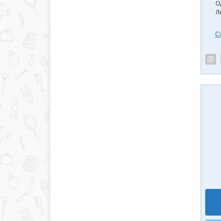
О
Л
С