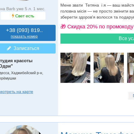
Мене звати Тетяна і я — ваш майсте
на Barb уже 5 л. 1 мес.
головна місія — не просто змінити ва
Свет есть
зберегти здоров'я волосся та подару
🎁 Cкидка 20% по промокоду
+38 (093) 819..
показать номер
Все ус
Записаться
тудия красоты
Одри"
десса, Хаджибейский р-н,
ерёмушки
мотреть на карте