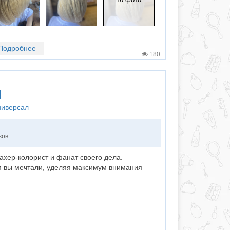
Подробнее
180
я
ниверсал
ков
ахер-колорист и фанат своего дела.
м вы мечтали, уделяя максимум внимания