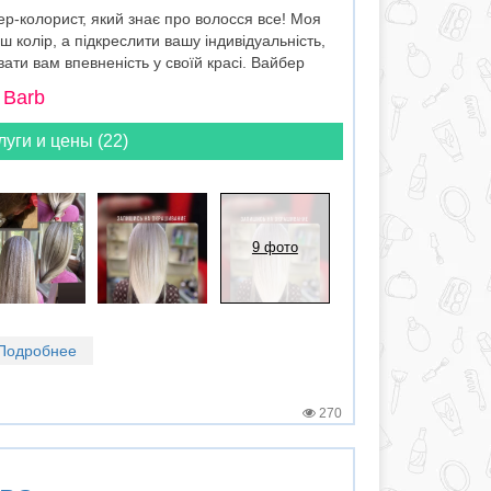
р-колорист, який знає про волосся все! Моя
ш колір, а підкреслити вашу індивідуальність,
вати вам впевненість у своїй красі. Вайбер
 Barb
луги и цены (22)
9 фото
Подробнее
270