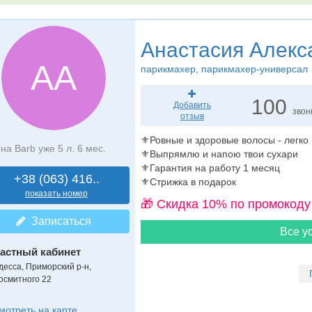
Анастасия Алекс
АА
парикмахер
, парикмахер-универсал
100
Добавить
звон
отзыв
⚜Ровные и здоровые волосы - легко
на Barb уже 5 л. 6 мес.
⚜Выпрямлю и напою твои сухари
⚜Гарантия на работу 1 месяц
+38 (063) 416..
⚜Стрижка в подарок
показать номер
🎁 Cкидка 10% по промокоду
Записаться
Все ус
астный кабинет
десса, Приморский р-н,
осмитного 22
мотреть на карте