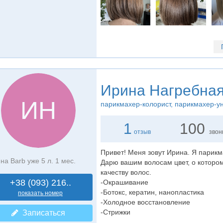
Ирина Нагребна
ИН
парикмахер-колорист
, парикмахер-у
1
100
отзыв
звон
Привет! Меня зовут Ирина. Я парикм
на Barb уже 5 л. 1 мес.
Дарю вашим волосам цвет, о которо
качеству волос.
+38 (093) 216..
-Окрашивание
-Ботокс, кератин, нанопластика
показать номер
-Холодное восстановление
-Стрижки
Записаться