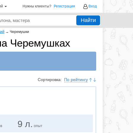
ий
Нужны клиенты?
Регистрация
Вход
Найти
кий
→
Черемушки
на Черемушках
Сортировка:
По рейтингу
9 л.
ов
опыт