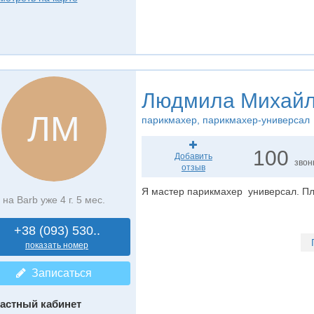
Людмила Михай
ЛМ
парикмахер
, парикмахер-универсал
100
Добавить
звон
отзыв
Я мастер парикмахер универсал. П
на Barb уже 4 г. 5 мес.
+38 (093) 530..
показать номер
Записаться
астный кабинет