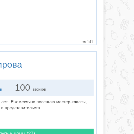
141
ирова
100
в
звонков
 лет. Ежемесячно посещаю мастер-классы,
и представительств.
луги и цены (27)