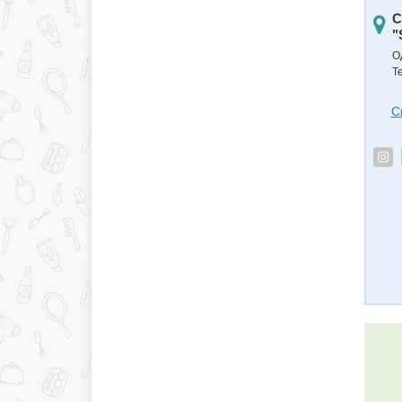
С
"
О
Т
С