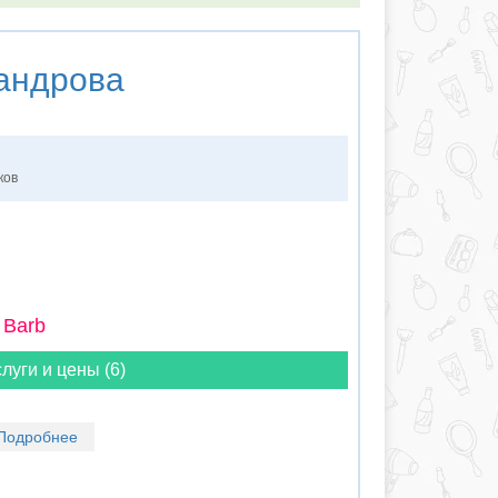
андрова
ков
 Barb
луги и цены (6)
Подробнее