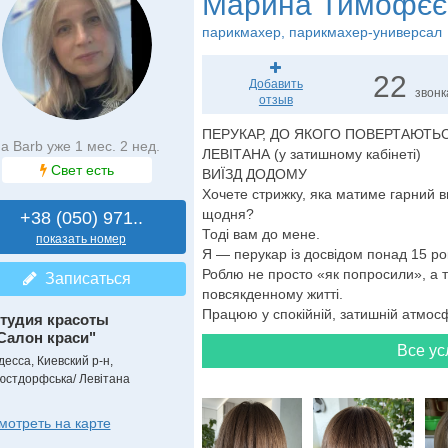
Марина Тимофєє
парикмахер
, парикмахер-универсал
22
Добавить
звонк
отзыв
ПЕРУКАР, ДО ЯКОГО ПОВЕРТАЮТЬ
а Barb уже 1 мес. 2 нед.
ЛЕВІТАНА (у затишному кабінеті)
Свет есть
ВИЇЗД ДОДОМУ
Хочете стрижку, яка матиме гарний в
щодня?
+38 (050) 971..
Тоді вам до мене.
показать номер
Я — перукар із досвідом понад 15 рок
Роблю не просто «як попросили», а т
Записаться
повсякденному житті.
Працюю у спокійній, затишній атмосфе
тудия красоты
Салон краси"
Все ус
десса, Киевский р-н,
юстдорфська/ Левітана
мотреть на карте