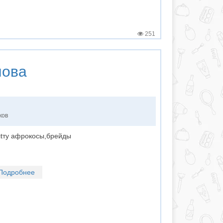
251
лова
ков
лtту афрокосы,брейды
Подробнее