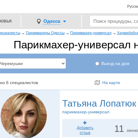
Русск
ровья
Одесса
пециалисты
→
Парикмахеры Одессы
→
Парикмахер-универсал
→
Хаджибейс
Парикмахер-универсал 
Выезд на дом
но 6 специалистов
На карте
Татьяна Лопатюк
парикмахер-универсал
11
Добавить
звонк
отзыв